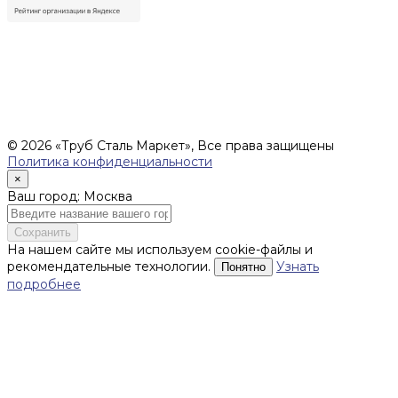
Цены, указанные на сайте, не являются офертой (в
соответствии со ст.435 ГК РФ), и не влекут за собой
обязательств ИП Денисов Александр Николаевич по
заключению Договора. Окончательная стоимость и сроки
поставки уточняются после составления Спецификации и
фиксируются в Счете на оплату, а также Спецификации на
поставку товара.
© 2026 «Труб Сталь Маркет», Все права защищены
Политика конфиденциальности
×
Ваш город: Москва
Сохранить
На нашем сайте мы используем cookie-файлы и
рекомендательные технологии.
Узнать
Понятно
подробнее