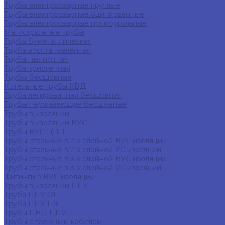
Трубы электросварные круглые
Трубы электросварные оцинкованные
Трубы электросварные прямоугольные
Магистральные трубы
Труба биметаллическая
Труба восстановленная
Труба газлифтная
Труба криогенная
Трубы бесшовные
Котельные трубы КВД
Труба легированная бесшовная
Трубы нержавеющие бесшовные
Трубы в изоляции
Трубы в изоляции ВУС
Трубы ВУС ЦПП
Трубы стальные в 2-х слойной ВУС изоляции
Трубы стальные в 2-х слойной УС изоляции
Трубы стальные в 3-х слойной ВУС изоляции
Трубы стальные в 3-х слойной УС изоляции
Фитинги в ВУС изоляции
Трубы в изоляции ППУ
Труба ППУ ОЦ
Труба ППУ ПЭ
Трубы ПНД ППУ
Трубы с греющим кабелем