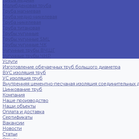
Труба медная
Молибденовая труба
Труба магниевая
Труба медно-никелевая
Труба никелевая
Труба титановая
Трубы чугунные
Трубы чугунные SML
Трубы чугунные ЧК
Чугунные трубы ВЧШГ
Чугунные трубы ЧНР
Услуги
Изготовление обечаечных труб большого диаметра
ВУС изоляция труб
УС изоляция труб
Внутренняя цементно-песчаная изоляция соединительных 
Цинкование труб
Компания
Наше производство
Наши объекты
Оплата и доставка
Сертификаты
Вакансии
Новости
Статьи