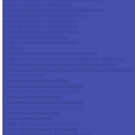
Трубы профильные квадратные
Трубы профильные квадратные оцинкованные
Трубы профильные конструкционные
Трубы профильные нержавеющие
Трубы профильные оцинкованные
Трубы профильные прямоугольные
Трубы стальные жаропрочные
Трубы стальные конструкционные
Трубы х/д
Трубы электросварные низколегированные
Трубы электросварные низколегированные квадратные
Трубы электросварные низколегированные круглые
Трубы электросварные низколегированные прямоугольные
Трубы полимерные
Обсадные пластиковые трубы
Обсадные трубы ПВХ для скважины
Оголовок для обсадной трубы ПВХ
Фильтр ПВХ для скважины
Обсадные трубы ПНД для скважины
Оголовок для обсадной трубы ПНД
Фильтр ПНД для скважины
Трубы гофрированные
Трубы гофрированные двустенные
Трубы гофрированные для канавы
Трубы гофрированные для канализации