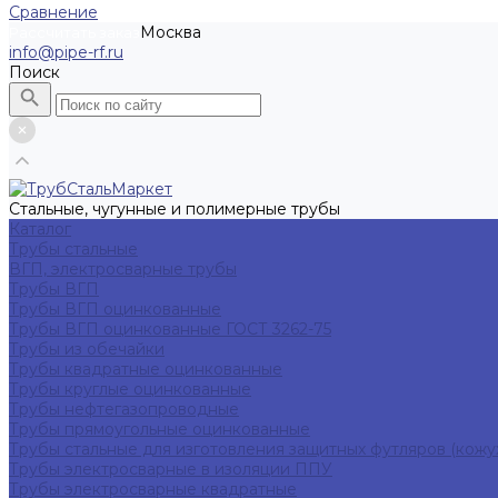
Сравнение
Москва
Рассчитать заказ
info@pipe-rf.ru
Поиск
Стальные, чугунные и полимерные трубы
Каталог
Трубы стальные
ВГП, электросварные трубы
Трубы ВГП
Трубы ВГП оцинкованные
Трубы ВГП оцинкованные ГОСТ 3262-75
Трубы из обечайки
Трубы квадратные оцинкованные
Трубы круглые оцинкованные
Трубы нефтегазопроводные
Трубы прямоугольные оцинкованные
Трубы стальные для изготовления защитных футляров (кожу
Трубы электросварные в изоляции ППУ
Трубы электросварные квадратные