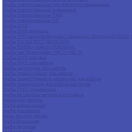
Трубы гофрированные для ливневой канализации
Трубы гофрированные оранжевые
Трубы гофрированные ПНД
Трубы гофрированные ПП
Трубы ПНД
Трубы ПНД для воды
Трубы ПНД водопроводные с защитной оболочкой ПЭ100,
Трубы ПЭ 100 ГОСТ 18599-2001
Трубы ПЭ100+ (плюс) / ПЭ100+RC
Трубы тип Мультипайп / ML II / ML III
Трубы ПНД для газа
Трубы ПНД для кабеля
Трубы негорючие для кабеля
Трубы термостойкие для кабеля
Трубы термостойкие и негорючие для кабеля
Трубы технические для кабельных сетей
Трубы ПНД технические
Трубы из цветных металлов и сплавов
Алюминий, дюраль
Труба алюминиевая
Труба дюралевая
Медь, бронза, латунь
Труба бронзовая
Труба латунная