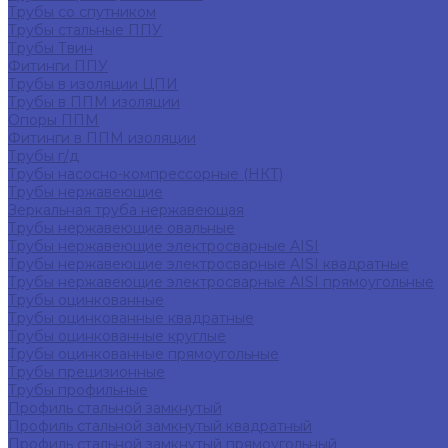
Трубы со спутником
Трубы стальные ППУ
Трубы Твин
Фитинги ППУ
Трубы в изоляции ЦПИ
Трубы в ППМ изоляции
Опоры ППМ
Фитинги в ППМ изоляции
Трубы г/д
Трубы насосно-компрессорные (НКТ)
Трубы нержавеющие
Зеркальная труба нержавеющая
Трубы нержавеющие овальные
Трубы нержавеющие электросварные AISI
Трубы нержавеющие электросварные AISI квадратные
Трубы нержавеющие электросварные AISI прямоугольные
Трубы оцинкованные
Трубы оцинкованные квадратные
Трубы оцинкованные круглые
Трубы оцинкованные прямоугольные
Трубы прецизионные
Трубы профильные
Профиль стальной замкнутый
Профиль стальной замкнутый квадратный
Профиль стальной замкнутый прямоугольный