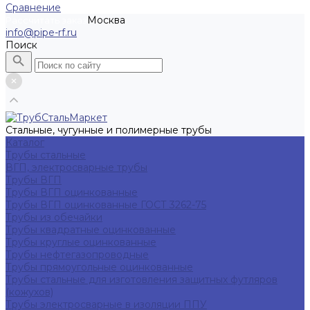
Сравнение
Москва
Рассчитать заказ
info@pipe-rf.ru
Поиск
Стальные, чугунные и полимерные трубы
Каталог
Трубы стальные
ВГП, электросварные трубы
Трубы ВГП
Трубы ВГП оцинкованные
Трубы ВГП оцинкованные ГОСТ 3262-75
Трубы из обечайки
Трубы квадратные оцинкованные
Трубы круглые оцинкованные
Трубы нефтегазопроводные
Трубы прямоугольные оцинкованные
Трубы стальные для изготовления защитных футляров
(кожухов)
Трубы электросварные в изоляции ППУ