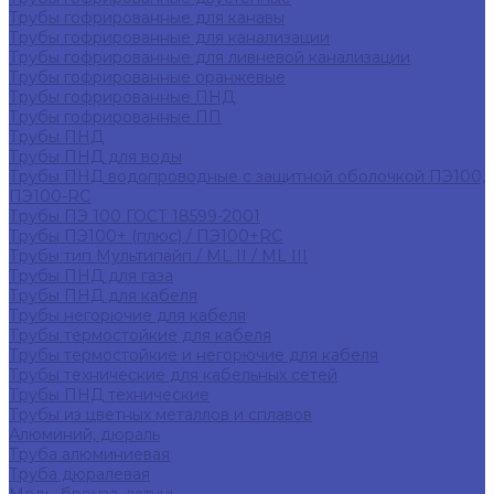
Трубы гофрированные для канавы
Трубы гофрированные для канализации
Трубы гофрированные для ливневой канализации
Трубы гофрированные оранжевые
Трубы гофрированные ПНД
Трубы гофрированные ПП
Трубы ПНД
Трубы ПНД для воды
Трубы ПНД водопроводные с защитной оболочкой ПЭ100,
ПЭ100-RC
Трубы ПЭ 100 ГОСТ 18599-2001
Трубы ПЭ100+ (плюс) / ПЭ100+RC
Трубы тип Мультипайп / ML II / ML III
Трубы ПНД для газа
Трубы ПНД для кабеля
Трубы негорючие для кабеля
Трубы термостойкие для кабеля
Трубы термостойкие и негорючие для кабеля
Трубы технические для кабельных сетей
Трубы ПНД технические
Трубы из цветных металлов и сплавов
Алюминий, дюраль
Труба алюминиевая
Труба дюралевая