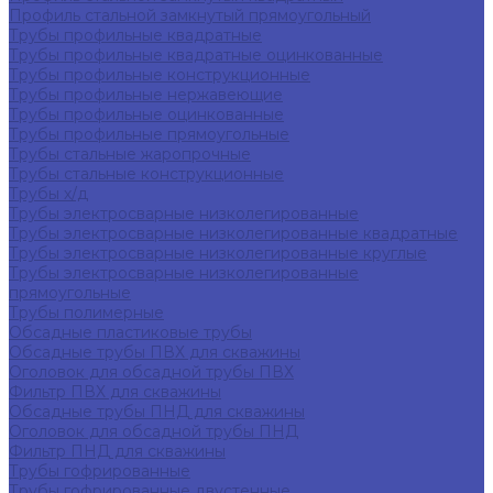
Профиль стальной замкнутый прямоугольный
Трубы профильные квадратные
Трубы профильные квадратные оцинкованные
Трубы профильные конструкционные
Трубы профильные нержавеющие
Трубы профильные оцинкованные
Трубы профильные прямоугольные
Трубы стальные жаропрочные
Трубы стальные конструкционные
Трубы х/д
Трубы электросварные низколегированные
Трубы электросварные низколегированные квадратные
Трубы электросварные низколегированные круглые
Трубы электросварные низколегированные
прямоугольные
Трубы полимерные
Обсадные пластиковые трубы
Обсадные трубы ПВХ для скважины
Оголовок для обсадной трубы ПВХ
Фильтр ПВХ для скважины
Обсадные трубы ПНД для скважины
Оголовок для обсадной трубы ПНД
Фильтр ПНД для скважины
Трубы гофрированные
Трубы гофрированные двустенные