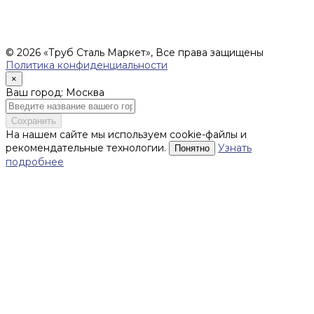
заключению Договора. Окончательная стоимость и сроки
поставки уточняются после составления Спецификации и
фиксируются в Счете на оплату, а также Спецификации на
поставку товара.
© 2026 «Труб Сталь Маркет», Все права защищены
Политика конфиденциальности
×
Ваш город: Москва
Сохранить
На нашем сайте мы используем cookie-файлы и
рекомендательные технологии.
Узнать
Понятно
подробнее