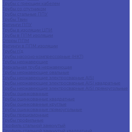
Трубы с греющим кабелем
Трубы со спутником
Трубы стальные ППУ
Трубы Твин
Фитинги ППУ
Трубы в изоляции ЦПИ
Трубы в ППМ изоляции
Опоры ППМ
Фитинги в ППМ изоляции
Трубы г/д
Трубы насосно-компрессорные (НКТ)
Трубы нержавеющие
Зеркальная труба нержавеющая
Трубы нержавеющие овальные
Трубы нержавеющие электросварные AISI
Трубы нержавеющие электросварные AISI квадратные
Трубы нержавеющие электросварные AISI прямоугольные
Трубы оцинкованные
Трубы оцинкованные квадратные
Трубы оцинкованные круглые
Трубы оцинкованные прямоугольные
Трубы прецизионные
Трубы профильные
Профиль стальной замкнутый
Профиль стальной замкнутый квадратный