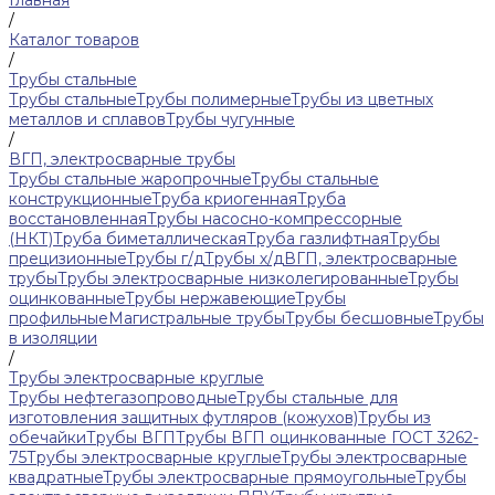
Главная
/
Каталог товаров
/
Трубы стальные
Трубы стальные
Трубы полимерные
Трубы из цветных
металлов и сплавов
Трубы чугунные
/
ВГП, электросварные трубы
Трубы стальные жаропрочные
Трубы стальные
конструкционные
Труба криогенная
Труба
восстановленная
Трубы насосно-компрессорные
(НКТ)
Труба биметаллическая
Труба газлифтная
Трубы
прецизионные
Трубы г/д
Трубы х/д
ВГП, электросварные
трубы
Трубы электросварные низколегированные
Трубы
оцинкованные
Трубы нержавеющие
Трубы
профильные
Магистральные трубы
Трубы бесшовные
Трубы
в изоляции
/
Трубы электросварные круглые
Трубы нефтегазопроводные
Трубы стальные для
изготовления защитных футляров (кожухов)
Трубы из
обечайки
Трубы ВГП
Трубы ВГП оцинкованные ГОСТ 3262-
75
Трубы электросварные круглые
Трубы электросварные
квадратные
Трубы электросварные прямоугольные
Трубы