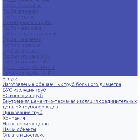
Медь, бронза, латунь
Труба бронзовая
Труба латунная
Труба медная
Молибденовая труба
Труба магниевая
Труба медно-никелевая
Труба никелевая
Труба титановая
Трубы чугунные
Трубы чугунные SML
Трубы чугунные ЧК
Чугунные трубы ВЧШГ
Чугунные трубы ЧНР
Услуги
Изготовление обечаечных труб большого диаметра
ВУС изоляция труб
УС изоляция труб
Внутренняя цементно-песчаная изоляция соединительных
деталей трубопроводов
Цинкование труб
Компания
Наше производство
Наши объекты
Оплата и доставка