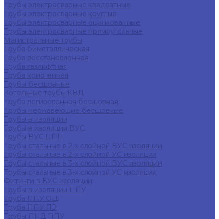
Трубы электросварные квадратные
Трубы электросварные круглые
Трубы электросварные оцинкованные
Трубы электросварные прямоугольные
Магистральные трубы
Труба биметаллическая
Труба восстановленная
Труба газлифтная
Труба криогенная
Трубы бесшовные
Котельные трубы КВД
Труба легированная бесшовная
Трубы нержавеющие бесшовные
Трубы в изоляции
Трубы в изоляции ВУС
Трубы ВУС ЦПП
Трубы стальные в 2-х слойной ВУС изоляции
Трубы стальные в 2-х слойной УС изоляции
Трубы стальные в 3-х слойной ВУС изоляции
Трубы стальные в 3-х слойной УС изоляции
Фитинги в ВУС изоляции
Трубы в изоляции ППУ
Труба ППУ ОЦ
Труба ППУ ПЭ
Трубы ПНД ППУ