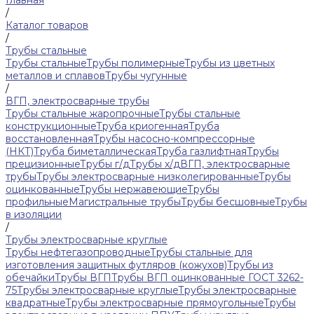
Главная
/
Каталог товаров
/
Трубы стальные
Трубы стальные
Трубы полимерные
Трубы из цветных
металлов и сплавов
Трубы чугунные
/
ВГП, электросварные трубы
Трубы стальные жаропрочные
Трубы стальные
конструкционные
Труба криогенная
Труба
восстановленная
Трубы насосно-компрессорные
(НКТ)
Труба биметаллическая
Труба газлифтная
Трубы
прецизионные
Трубы г/д
Трубы х/д
ВГП, электросварные
трубы
Трубы электросварные низколегированные
Трубы
оцинкованные
Трубы нержавеющие
Трубы
профильные
Магистральные трубы
Трубы бесшовные
Трубы
в изоляции
/
Трубы электросварные круглые
Трубы нефтегазопроводные
Трубы стальные для
изготовления защитных футляров (кожухов)
Трубы из
обечайки
Трубы ВГП
Трубы ВГП оцинкованные ГОСТ 3262-
75
Трубы электросварные круглые
Трубы электросварные
квадратные
Трубы электросварные прямоугольные
Трубы