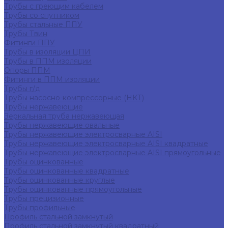
Трубы с греющим кабелем
Трубы со спутником
Трубы стальные ППУ
Трубы Твин
Фитинги ППУ
Трубы в изоляции ЦПИ
Трубы в ППМ изоляции
Опоры ППМ
Фитинги в ППМ изоляции
Трубы г/д
Трубы насосно-компрессорные (НКТ)
Трубы нержавеющие
Зеркальная труба нержавеющая
Трубы нержавеющие овальные
Трубы нержавеющие электросварные AISI
Трубы нержавеющие электросварные AISI квадратные
Трубы нержавеющие электросварные AISI прямоугольные
Трубы оцинкованные
Трубы оцинкованные квадратные
Трубы оцинкованные круглые
Трубы оцинкованные прямоугольные
Трубы прецизионные
Трубы профильные
Профиль стальной замкнутый
Профиль стальной замкнутый квадратный