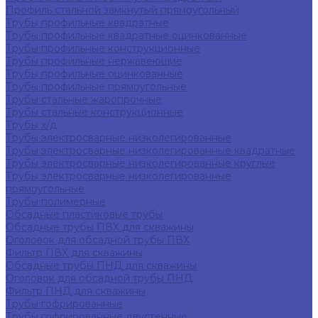
Профиль стальной замкнутый прямоугольный
Трубы профильные квадратные
Трубы профильные квадратные оцинкованные
Трубы профильные конструкционные
Трубы профильные нержавеющие
Трубы профильные оцинкованные
Трубы профильные прямоугольные
Трубы стальные жаропрочные
Трубы стальные конструкционные
Трубы х/д
Трубы электросварные низколегированные
Трубы электросварные низколегированные квадратные
Трубы электросварные низколегированные круглые
Трубы электросварные низколегированные
прямоугольные
Трубы полимерные
Обсадные пластиковые трубы
Обсадные трубы ПВХ для скважины
Оголовок для обсадной трубы ПВХ
Фильтр ПВХ для скважины
Обсадные трубы ПНД для скважины
Оголовок для обсадной трубы ПНД
Фильтр ПНД для скважины
Трубы гофрированные
Трубы гофрированные двустенные