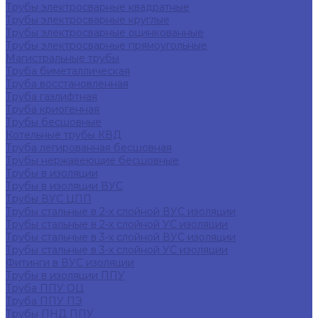
Трубы электросварные квадратные
Трубы электросварные круглые
Трубы электросварные оцинкованные
Трубы электросварные прямоугольные
Магистральные трубы
Труба биметаллическая
Труба восстановленная
Труба газлифтная
Труба криогенная
Трубы бесшовные
Котельные трубы КВД
Труба легированная бесшовная
Трубы нержавеющие бесшовные
Трубы в изоляции
Трубы в изоляции ВУС
Трубы ВУС ЦПП
Трубы стальные в 2-х слойной ВУС изоляции
Трубы стальные в 2-х слойной УС изоляции
Трубы стальные в 3-х слойной ВУС изоляции
Трубы стальные в 3-х слойной УС изоляции
Фитинги в ВУС изоляции
Трубы в изоляции ППУ
Труба ППУ ОЦ
Труба ППУ ПЭ
Трубы ПНД ППУ