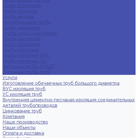
Медь, бронза, латунь
Труба бронзовая
Труба латунная
Труба медная
Молибденовая труба
Труба магниевая
Труба медно-никелевая
Труба никелевая
Труба титановая
Трубы чугунные
Трубы чугунные SML
Трубы чугунные ЧК
Чугунные трубы ВЧШГ
Чугунные трубы ЧНР
Услуги
Изготовление обечаечных труб большого диаметра
ВУС изоляция труб
УС изоляция труб
Внутренняя цементно-песчаная изоляция соединительных
деталей трубопроводов
Цинкование труб
Компания
Наше производство
Наши объекты
Оплата и доставка