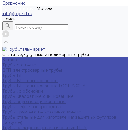
Сравнение
Москва
Рассчитать заказ
info@pipe-rf.ru
Поиск
Стальные, чугунные и полимерные трубы
Каталог
Трубы стальные
ВГП, электросварные трубы
Трубы ВГП
Трубы ВГП оцинкованные
Трубы ВГП оцинкованные ГОСТ 3262-75
Трубы из обечайки
Трубы квадратные оцинкованные
Трубы круглые оцинкованные
Трубы нефтегазопроводные
Трубы прямоугольные оцинкованные
Трубы стальные для изготовления защитных футляров
(кожухов)
Трубы электросварные в изоляции ППУ