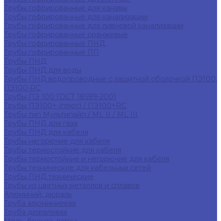
Трубы гофрированные для канавы
Трубы гофрированные для канализации
Трубы гофрированные для ливневой канализации
Трубы гофрированные оранжевые
Трубы гофрированные ПНД
Трубы гофрированные ПП
Трубы ПНД
Трубы ПНД для воды
Трубы ПНД водопроводные с защитной оболочкой ПЭ100,
ПЭ100-RC
Трубы ПЭ 100 ГОСТ 18599-2001
Трубы ПЭ100+ (плюс) / ПЭ100+RC
Трубы тип Мультипайп / ML II / ML III
Трубы ПНД для газа
Трубы ПНД для кабеля
Трубы негорючие для кабеля
Трубы термостойкие для кабеля
Трубы термостойкие и негорючие для кабеля
Трубы технические для кабельных сетей
Трубы ПНД технические
Трубы из цветных металлов и сплавов
Алюминий, дюраль
Труба алюминиевая
Труба дюралевая