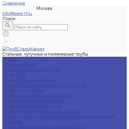
Сравнение
Москва
Рассчитать заказ
info@pipe-rf.ru
Поиск
Стальные, чугунные и полимерные трубы
Каталог
Трубы стальные
ВГП, электросварные трубы
Трубы ВГП
Трубы ВГП оцинкованные
Трубы ВГП оцинкованные ГОСТ 3262-75
Трубы из обечайки
Трубы квадратные оцинкованные
Трубы круглые оцинкованные
Трубы нефтегазопроводные
Трубы прямоугольные оцинкованные
Трубы стальные для изготовления защитных футляров
(кожухов)
Трубы электросварные в изоляции ППУ