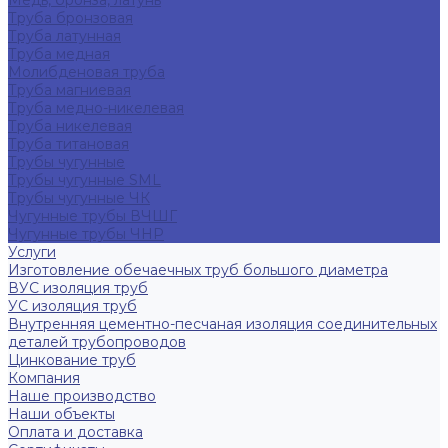
Медь, бронза, латунь
Труба бронзовая
Труба латунная
Труба медная
Молибденовая труба
Труба магниевая
Труба медно-никелевая
Труба никелевая
Труба титановая
Трубы чугунные
Трубы чугунные SML
Трубы чугунные ЧК
Чугунные трубы ВЧШГ
Чугунные трубы ЧНР
Услуги
Изготовление обечаечных труб большого диаметра
ВУС изоляция труб
УС изоляция труб
Внутренняя цементно-песчаная изоляция соединительных
деталей трубопроводов
Цинкование труб
Компания
Наше производство
Наши объекты
Оплата и доставка