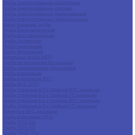
Трубы электросварные квадратные
Трубы электросварные круглые
Трубы электросварные оцинкованные
Трубы электросварные прямоугольные
Магистральные трубы
Труба биметаллическая
Труба восстановленная
Труба газлифтная
Труба криогенная
Трубы бесшовные
Котельные трубы КВД
Труба легированная бесшовная
Трубы нержавеющие бесшовные
Трубы в изоляции
Трубы в изоляции ВУС
Трубы ВУС ЦПП
Трубы стальные в 2-х слойной ВУС изоляции
Трубы стальные в 2-х слойной УС изоляции
Трубы стальные в 3-х слойной ВУС изоляции
Трубы стальные в 3-х слойной УС изоляции
Фитинги в ВУС изоляции
Трубы в изоляции ППУ
Труба ППУ ОЦ
Труба ППУ ПЭ
Трубы ПНД ППУ