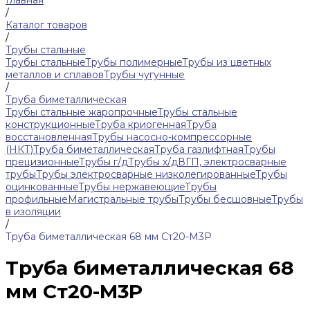
Главная
/
Каталог товаров
/
Трубы стальные
Трубы стальные
Трубы полимерные
Трубы из цветных
металлов и сплавов
Трубы чугунные
/
Труба биметаллическая
Трубы стальные жаропрочные
Трубы стальные
конструкционные
Труба криогенная
Труба
восстановленная
Трубы насосно-компрессорные
(НКТ)
Труба биметаллическая
Труба газлифтная
Трубы
прецизионные
Трубы г/д
Трубы х/д
ВГП, электросварные
трубы
Трубы электросварные низколегированные
Трубы
оцинкованные
Трубы нержавеющие
Трубы
профильные
Магистральные трубы
Трубы бесшовные
Трубы
в изоляции
/
Труба биметаллическая 68 мм Ст20-М3Р
Труба биметаллическая 68
мм Ст20-М3Р