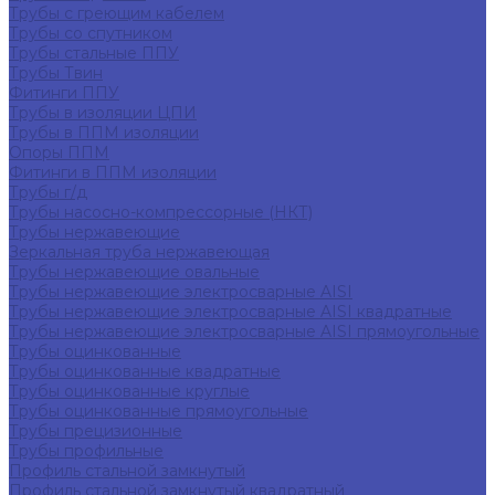
Трубы с греющим кабелем
Трубы со спутником
Трубы стальные ППУ
Трубы Твин
Фитинги ППУ
Трубы в изоляции ЦПИ
Трубы в ППМ изоляции
Опоры ППМ
Фитинги в ППМ изоляции
Трубы г/д
Трубы насосно-компрессорные (НКТ)
Трубы нержавеющие
Зеркальная труба нержавеющая
Трубы нержавеющие овальные
Трубы нержавеющие электросварные AISI
Трубы нержавеющие электросварные AISI квадратные
Трубы нержавеющие электросварные AISI прямоугольные
Трубы оцинкованные
Трубы оцинкованные квадратные
Трубы оцинкованные круглые
Трубы оцинкованные прямоугольные
Трубы прецизионные
Трубы профильные
Профиль стальной замкнутый
Профиль стальной замкнутый квадратный