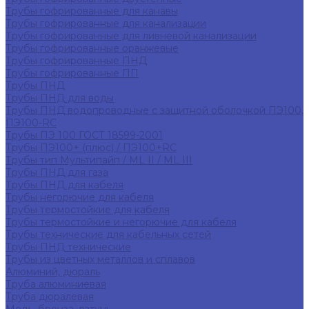
Трубы гофрированные для канавы
Трубы гофрированные для канализации
Трубы гофрированные для ливневой канализации
Трубы гофрированные оранжевые
Трубы гофрированные ПНД
Трубы гофрированные ПП
Трубы ПНД
Трубы ПНД для воды
Трубы ПНД водопроводные с защитной оболочкой ПЭ100,
ПЭ100-RC
Трубы ПЭ 100 ГОСТ 18599-2001
Трубы ПЭ100+ (плюс) / ПЭ100+RC
Трубы тип Мультипайп / ML II / ML III
Трубы ПНД для газа
Трубы ПНД для кабеля
Трубы негорючие для кабеля
Трубы термостойкие для кабеля
Трубы термостойкие и негорючие для кабеля
Трубы технические для кабельных сетей
Трубы ПНД технические
Трубы из цветных металлов и сплавов
Алюминий, дюраль
Труба алюминиевая
Труба дюралевая