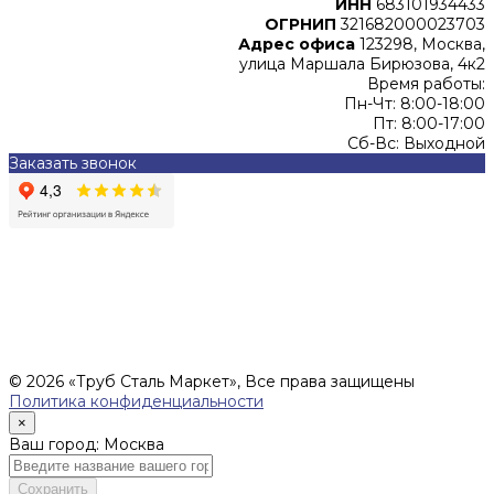
ИНН
683101934433
ОГРНИП
321682000023703
Адрес офиса
123298, Москва,
улица Маршала Бирюзова, 4к2
Время работы:
Пн-Чт: 8:00-18:00
Пт: 8:00-17:00
Сб-Вс: Выходной
Заказать звонок
Цены, указанные на сайте, не являются офертой (в
соответствии со ст.435 ГК РФ), и не влекут за собой
обязательств ИП Денисов Александр Николаевич по
заключению Договора. Окончательная стоимость и сроки
поставки уточняются после составления Спецификации и
фиксируются в Счете на оплату, а также Спецификации на
поставку товара.
© 2026 «Труб Сталь Маркет», Все права защищены
Политика конфиденциальности
×
Ваш город: Москва
Сохранить