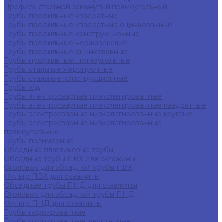
Профиль стальной замкнутый прямоугольный
Трубы профильные квадратные
Трубы профильные квадратные оцинкованные
Трубы профильные конструкционные
Трубы профильные нержавеющие
Трубы профильные оцинкованные
Трубы профильные прямоугольные
Трубы стальные жаропрочные
Трубы стальные конструкционные
Трубы х/д
Трубы электросварные низколегированные
Трубы электросварные низколегированные квадратные
Трубы электросварные низколегированные круглые
Трубы электросварные низколегированные
прямоугольные
Трубы полимерные
Обсадные пластиковые трубы
Обсадные трубы ПВХ для скважины
Оголовок для обсадной трубы ПВХ
Фильтр ПВХ для скважины
Обсадные трубы ПНД для скважины
Оголовок для обсадной трубы ПНД
Фильтр ПНД для скважины
Трубы гофрированные
Трубы гофрированные двустенные