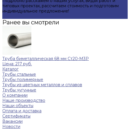
Подробно расскажем о наших услугах, видах работ и
типовых проектах, рассчитаем стоимость и подготовим
индивидуальное предложение!
Задать вопрос
Ранее вы смотрели
Труба биметаллическая 68 мм Ст20-М3Р
Цена: 217 руб.
Каталог
Трубы стальные
Трубы полимерные
Трубы из цветных металлов и сплавов
Трубы чугунные
О компании
Наше производство
Наши объекты
Оплата и доставка
Сертификаты
Вакансии
Новости