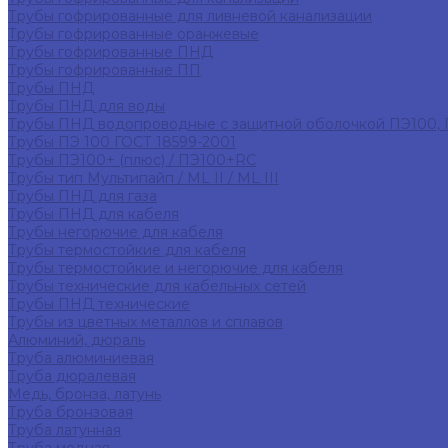
Трубы гофрированные для ливневой канализации
Трубы гофрированные оранжевые
Трубы гофрированные ПНД
Трубы гофрированные ПП
Трубы ПНД
Трубы ПНД для воды
Трубы ПНД водопроводные с защитной оболочкой ПЭ100,
Трубы ПЭ 100 ГОСТ 18599-2001
Трубы ПЭ100+ (плюс) / ПЭ100+RC
Трубы тип Мультипайп / ML II / ML III
Трубы ПНД для газа
Трубы ПНД для кабеля
Трубы негорючие для кабеля
Трубы термостойкие для кабеля
Трубы термостойкие и негорючие для кабеля
Трубы технические для кабельных сетей
Трубы ПНД технические
Трубы из цветных металлов и сплавов
Алюминий, дюраль
Труба алюминиевая
Труба дюралевая
Медь, бронза, латунь
Труба бронзовая
Труба латунная