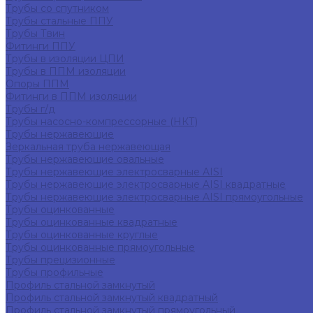
Трубы со спутником
Трубы стальные ППУ
Трубы Твин
Фитинги ППУ
Трубы в изоляции ЦПИ
Трубы в ППМ изоляции
Опоры ППМ
Фитинги в ППМ изоляции
Трубы г/д
Трубы насосно-компрессорные (НКТ)
Трубы нержавеющие
Зеркальная труба нержавеющая
Трубы нержавеющие овальные
Трубы нержавеющие электросварные AISI
Трубы нержавеющие электросварные AISI квадратные
Трубы нержавеющие электросварные AISI прямоугольные
Трубы оцинкованные
Трубы оцинкованные квадратные
Трубы оцинкованные круглые
Трубы оцинкованные прямоугольные
Трубы прецизионные
Трубы профильные
Профиль стальной замкнутый
Профиль стальной замкнутый квадратный
Профиль стальной замкнутый прямоугольный