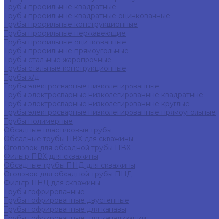
Трубы профильные квадратные
Трубы профильные квадратные оцинкованные
Трубы профильные конструкционные
Трубы профильные нержавеющие
Трубы профильные оцинкованные
Трубы профильные прямоугольные
Трубы стальные жаропрочные
Трубы стальные конструкционные
Трубы х/д
Трубы электросварные низколегированные
Трубы электросварные низколегированные квадратные
Трубы электросварные низколегированные круглые
Трубы электросварные низколегированные прямоугольные
Трубы полимерные
Обсадные пластиковые трубы
Обсадные трубы ПВХ для скважины
Оголовок для обсадной трубы ПВХ
Фильтр ПВХ для скважины
Обсадные трубы ПНД для скважины
Оголовок для обсадной трубы ПНД
Фильтр ПНД для скважины
Трубы гофрированные
Трубы гофрированные двустенные
Трубы гофрированные для канавы
Трубы гофрированные для канализации