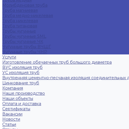
Труба медная
Молибденовая труба
Труба магниевая
Труба медно-никелевая
Труба никелевая
Труба титановая
Трубы чугунные
Трубы чугунные SML
Трубы чугунные ЧК
Чугунные трубы ВЧШГ
Чугунные трубы ЧНР
Услуги
Изготовление обечаечных труб большого диаметра
ВУС изоляция труб
УС изоляция труб
Внутренняя цементно-песчаная изоляция соединительных 
Цинкование труб
Компания
Наше производство
Наши объекты
Оплата и доставка
Сертификаты
Вакансии
Новости
Статьи