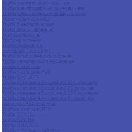
Трубы электросварные круглые
Трубы электросварные оцинкованные
Трубы электросварные прямоугольные
Магистральные трубы
Труба биметаллическая
Труба восстановленная
Труба газлифтная
Труба криогенная
Трубы бесшовные
Котельные трубы КВД
Труба легированная бесшовная
Трубы нержавеющие бесшовные
Трубы в изоляции
Трубы в изоляции ВУС
Трубы ВУС ЦПП
Трубы стальные в 2-х слойной ВУС изоляции
Трубы стальные в 2-х слойной УС изоляции
Трубы стальные в 3-х слойной ВУС изоляции
Трубы стальные в 3-х слойной УС изоляции
Фитинги в ВУС изоляции
Трубы в изоляции ППУ
Труба ППУ ОЦ
Труба ППУ ПЭ
Трубы ПНД ППУ
Трубы с греющим кабелем