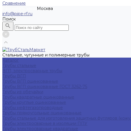
Сравнение
Москва
Рассчитать заказ
info@pipe-rf.ru
Поиск
Стальные, чугунные и полимерные трубы
Каталог
Трубы стальные
ВГП, электросварные трубы
Трубы ВГП
Трубы ВГП оцинкованные
Трубы ВГП оцинкованные ГОСТ 3262-75
Трубы из обечайки
Трубы квадратные оцинкованные
Трубы круглые оцинкованные
Трубы нефтегазопроводные
Трубы прямоугольные оцинкованные
Трубы стальные для изготовления защитных футляров (кожу
Трубы электросварные в изоляции ППУ
Трубы электросварные квадратные