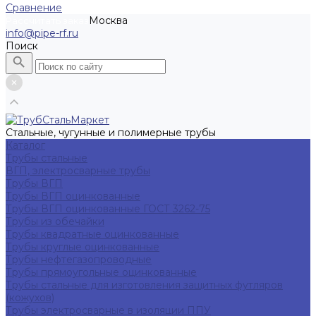
Сравнение
Москва
Рассчитать заказ
info@pipe-rf.ru
Поиск
Стальные, чугунные и полимерные трубы
Каталог
Трубы стальные
ВГП, электросварные трубы
Трубы ВГП
Трубы ВГП оцинкованные
Трубы ВГП оцинкованные ГОСТ 3262-75
Трубы из обечайки
Трубы квадратные оцинкованные
Трубы круглые оцинкованные
Трубы нефтегазопроводные
Трубы прямоугольные оцинкованные
Трубы стальные для изготовления защитных футляров
(кожухов)
Трубы электросварные в изоляции ППУ