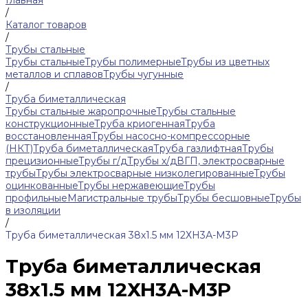
Главная
/
Каталог товаров
/
Трубы стальные
Трубы стальные
Трубы полимерные
Трубы из цветных
металлов и сплавов
Трубы чугунные
/
Труба биметаллическая
Трубы стальные жаропрочные
Трубы стальные
конструкционные
Труба криогенная
Труба
восстановленная
Трубы насосно-компрессорные
(НКТ)
Труба биметаллическая
Труба газлифтная
Трубы
прецизионные
Трубы г/д
Трубы х/д
ВГП, электросварные
трубы
Трубы электросварные низколегированные
Трубы
оцинкованные
Трубы нержавеющие
Трубы
профильные
Магистральные трубы
Трубы бесшовные
Трубы
в изоляции
/
Труба биметаллическая 38х1.5 мм 12ХН3А-М3Р
Труба биметаллическая
38х1.5 мм 12ХН3А-М3Р