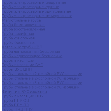
Трубы электросварные квадратные
Трубы электросварные круглые
Трубы электросварные оцинкованные
Трубы электросварные прямоугольные
Магистральные трубы
Труба биметаллическая
Труба восстановленная
Труба газлифтная
Труба криогенная
Трубы бесшовные
Котельные трубы КВД
Труба легированная бесшовная
Трубы нержавеющие бесшовные
Трубы в изоляции
Трубы в изоляции ВУС
Трубы ВУС ЦПП
Трубы стальные в 2-х слойной ВУС изоляции
Трубы стальные в 2-х слойной УС изоляции
Трубы стальные в 3-х слойной ВУС изоляции
Трубы стальные в 3-х слойной УС изоляции
Фитинги в ВУС изоляции
Трубы в изоляции ППУ
Труба ППУ ОЦ
Труба ППУ ПЭ
Трубы ПНД ППУ