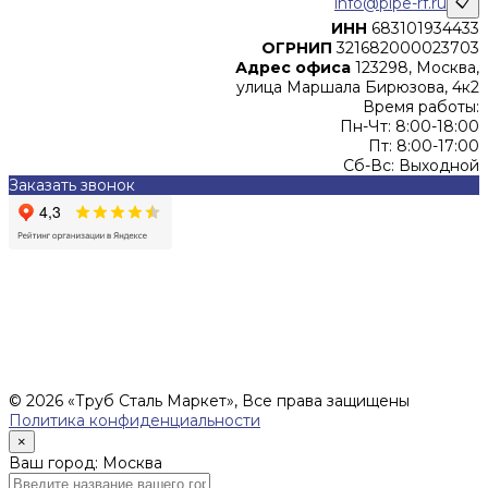
info@pipe-rf.ru
📋
ИНН
683101934433
ОГРНИП
321682000023703
Адрес офиса
123298, Москва,
улица Маршала Бирюзова, 4к2
Время работы:
Пн-Чт: 8:00-18:00
Пт: 8:00-17:00
Сб-Вс: Выходной
Заказать звонок
Цены, указанные на сайте, не являются офертой (в
соответствии со ст.435 ГК РФ), и не влекут за собой
обязательств ИП Денисов Александр Николаевич по
заключению Договора. Окончательная стоимость и сроки
поставки уточняются после составления Спецификации и
фиксируются в Счете на оплату, а также Спецификации на
поставку товара.
© 2026 «Труб Сталь Маркет», Все права защищены
Политика конфиденциальности
×
Ваш город: Москва