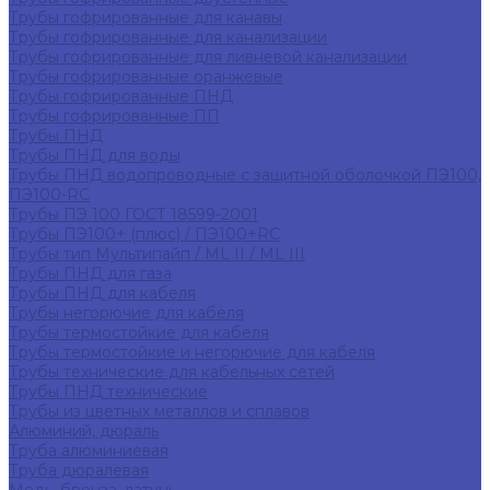
Трубы гофрированные для канавы
Трубы гофрированные для канализации
Трубы гофрированные для ливневой канализации
Трубы гофрированные оранжевые
Трубы гофрированные ПНД
Трубы гофрированные ПП
Трубы ПНД
Трубы ПНД для воды
Трубы ПНД водопроводные с защитной оболочкой ПЭ100,
ПЭ100-RC
Трубы ПЭ 100 ГОСТ 18599-2001
Трубы ПЭ100+ (плюс) / ПЭ100+RC
Трубы тип Мультипайп / ML II / ML III
Трубы ПНД для газа
Трубы ПНД для кабеля
Трубы негорючие для кабеля
Трубы термостойкие для кабеля
Трубы термостойкие и негорючие для кабеля
Трубы технические для кабельных сетей
Трубы ПНД технические
Трубы из цветных металлов и сплавов
Алюминий, дюраль
Труба алюминиевая
Труба дюралевая