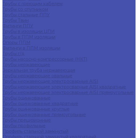
Трубы с греющим кабелем
Трубы со спутником
Трубы стальные ППУ
Трубы Твин
Фитинги ППУ
Трубы в изоляции ЦПИ
Трубы в ППМ изоляции
Опоры ППМ
Фитинги в ППМ изоляции
Трубы г/д
Трубы насосно-компрессорные (НКТ)
Трубы нержавеющие
Зеркальная труба нержавеющая
Трубы нержавеющие овальные
Трубы нержавеющие электросварные AISI
Трубы нержавеющие электросварные AISI квадратные
Трубы нержавеющие электросварные AISI прямоугольные
Трубы оцинкованные
Трубы оцинкованные квадратные
Трубы оцинкованные круглые
Трубы оцинкованные прямоугольные
Трубы прецизионные
Трубы профильные
Профиль стальной замкнутый
Профиль стальной замкнутый квадратный