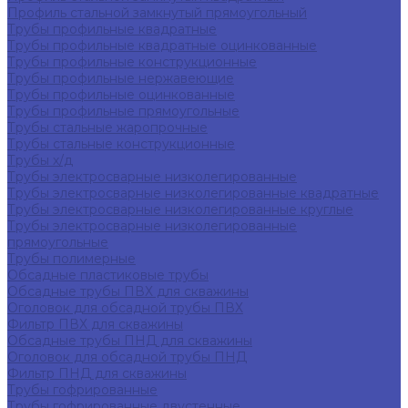
Профиль стальной замкнутый прямоугольный
Трубы профильные квадратные
Трубы профильные квадратные оцинкованные
Трубы профильные конструкционные
Трубы профильные нержавеющие
Трубы профильные оцинкованные
Трубы профильные прямоугольные
Трубы стальные жаропрочные
Трубы стальные конструкционные
Трубы х/д
Трубы электросварные низколегированные
Трубы электросварные низколегированные квадратные
Трубы электросварные низколегированные круглые
Трубы электросварные низколегированные
прямоугольные
Трубы полимерные
Обсадные пластиковые трубы
Обсадные трубы ПВХ для скважины
Оголовок для обсадной трубы ПВХ
Фильтр ПВХ для скважины
Обсадные трубы ПНД для скважины
Оголовок для обсадной трубы ПНД
Фильтр ПНД для скважины
Трубы гофрированные
Трубы гофрированные двустенные