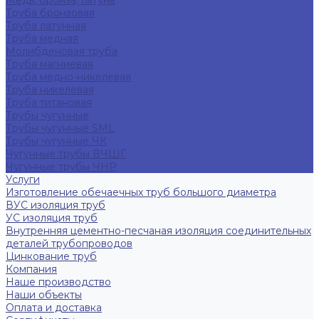
Медь, бронза, латунь
Труба бронзовая
Труба латунная
Труба медная
Молибденовая труба
Труба магниевая
Труба медно-никелевая
Труба никелевая
Труба титановая
Трубы чугунные
Трубы чугунные SML
Трубы чугунные ЧК
Чугунные трубы ВЧШГ
Чугунные трубы ЧНР
Услуги
Изготовление обечаечных труб большого диаметра
ВУС изоляция труб
УС изоляция труб
Внутренняя цементно-песчаная изоляция соединительных
деталей трубопроводов
Цинкование труб
Компания
Наше производство
Наши объекты
Оплата и доставка