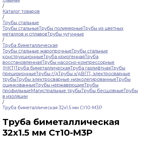
Главная
/
Каталог товаров
/
Трубы стальные
Трубы стальные
Трубы полимерные
Трубы из цветных
металлов и сплавов
Трубы чугунные
/
Труба биметаллическая
Трубы стальные жаропрочные
Трубы стальные
конструкционные
Труба криогенная
Труба
восстановленная
Трубы насосно-компрессорные
(НКТ)
Труба биметаллическая
Труба газлифтная
Трубы
прецизионные
Трубы г/д
Трубы х/д
ВГП, электросварные
трубы
Трубы электросварные низколегированные
Трубы
оцинкованные
Трубы нержавеющие
Трубы
профильные
Магистральные трубы
Трубы бесшовные
Трубы
в изоляции
/
Труба биметаллическая 32х1.5 мм Ст10-М3Р
Труба биметаллическая
32х1.5 мм Ст10-М3Р