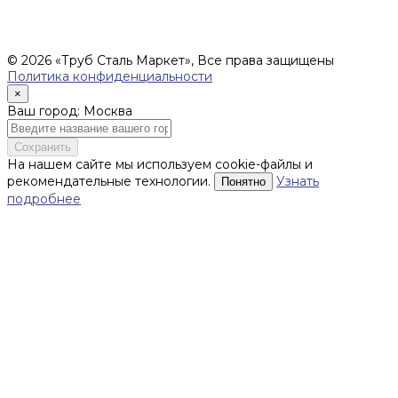
поставки уточняются после составления Спецификации и
фиксируются в Счете на оплату, а также Спецификации на
поставку товара.
© 2026 «Труб Сталь Маркет», Все права защищены
Политика конфиденциальности
×
Ваш город: Москва
Сохранить
На нашем сайте мы используем cookie-файлы и
рекомендательные технологии.
Узнать
Понятно
подробнее