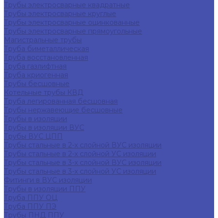
Трубы электросварные квадратные
Трубы электросварные круглые
Трубы электросварные оцинкованные
Трубы электросварные прямоугольные
Магистральные трубы
Труба биметаллическая
Труба восстановленная
Труба газлифтная
Труба криогенная
Трубы бесшовные
Котельные трубы КВД
Труба легированная бесшовная
Трубы нержавеющие бесшовные
Трубы в изоляции
Трубы в изоляции ВУС
Трубы ВУС ЦПП
Трубы стальные в 2-х слойной ВУС изоляции
Трубы стальные в 2-х слойной УС изоляции
Трубы стальные в 3-х слойной ВУС изоляции
Трубы стальные в 3-х слойной УС изоляции
Фитинги в ВУС изоляции
Трубы в изоляции ППУ
Труба ППУ ОЦ
Труба ППУ ПЭ
Трубы ПНД ППУ