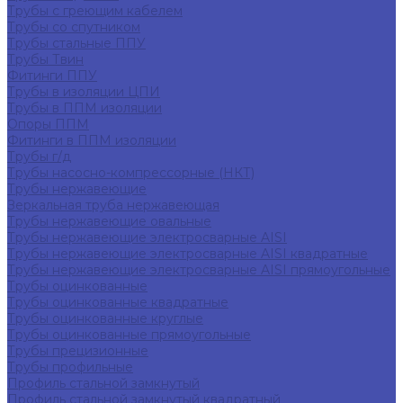
Трубы с греющим кабелем
Трубы со спутником
Трубы стальные ППУ
Трубы Твин
Фитинги ППУ
Трубы в изоляции ЦПИ
Трубы в ППМ изоляции
Опоры ППМ
Фитинги в ППМ изоляции
Трубы г/д
Трубы насосно-компрессорные (НКТ)
Трубы нержавеющие
Зеркальная труба нержавеющая
Трубы нержавеющие овальные
Трубы нержавеющие электросварные AISI
Трубы нержавеющие электросварные AISI квадратные
Трубы нержавеющие электросварные AISI прямоугольные
Трубы оцинкованные
Трубы оцинкованные квадратные
Трубы оцинкованные круглые
Трубы оцинкованные прямоугольные
Трубы прецизионные
Трубы профильные
Профиль стальной замкнутый
Профиль стальной замкнутый квадратный