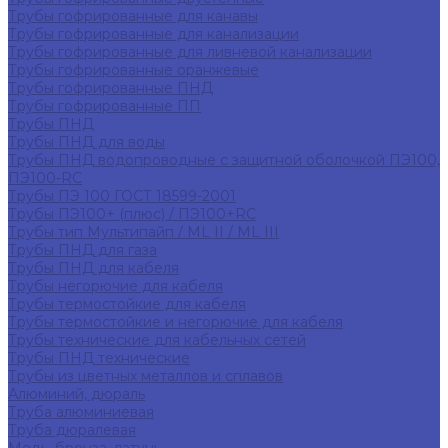
Трубы гофрированные для канавы
Трубы гофрированные для канализации
Трубы гофрированные для ливневой канализации
Трубы гофрированные оранжевые
Трубы гофрированные ПНД
Трубы гофрированные ПП
Трубы ПНД
Трубы ПНД для воды
Трубы ПНД водопроводные с защитной оболочкой ПЭ100,
ПЭ100-RC
Трубы ПЭ 100 ГОСТ 18599-2001
Трубы ПЭ100+ (плюс) / ПЭ100+RC
Трубы тип Мультипайп / ML II / ML III
Трубы ПНД для газа
Трубы ПНД для кабеля
Трубы негорючие для кабеля
Трубы термостойкие для кабеля
Трубы термостойкие и негорючие для кабеля
Трубы технические для кабельных сетей
Трубы ПНД технические
Трубы из цветных металлов и сплавов
Алюминий, дюраль
Труба алюминиевая
Труба дюралевая