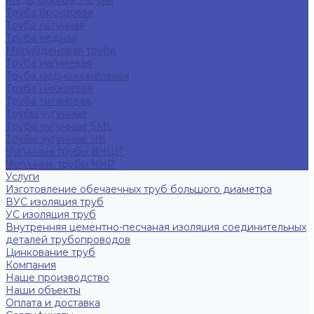
Медь, бронза, латунь
Труба бронзовая
Труба латунная
Труба медная
Молибденовая труба
Труба магниевая
Труба медно-никелевая
Труба никелевая
Труба титановая
Трубы чугунные
Трубы чугунные SML
Трубы чугунные ЧК
Чугунные трубы ВЧШГ
Чугунные трубы ЧНР
Услуги
Изготовление обечаечных труб большого диаметра
ВУС изоляция труб
УС изоляция труб
Внутренняя цементно-песчаная изоляция соединительных
деталей трубопроводов
Цинкование труб
Компания
Наше производство
Наши объекты
Оплата и доставка