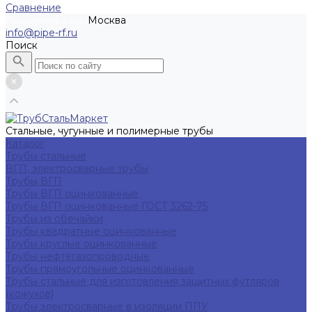
Сравнение
Москва
Рассчитать заказ
info@pipe-rf.ru
Поиск
Стальные, чугунные и полимерные трубы
Каталог
Трубы стальные
ВГП, электросварные трубы
Трубы ВГП
Трубы ВГП оцинкованные
Трубы ВГП оцинкованные ГОСТ 3262-75
Трубы из обечайки
Трубы квадратные оцинкованные
Трубы круглые оцинкованные
Трубы нефтегазопроводные
Трубы прямоугольные оцинкованные
Трубы стальные для изготовления защитных футляров
(кожухов)
Трубы электросварные в изоляции ППУ