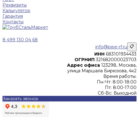
Реквизиты
Калькулятор
Гарантия
Контакты
8 499 130 04 68
info@pipe-rf.ru
📋
ИНН
683101934433
ОГРНИП
321682000023703
Адрес офиса
123298, Москва,
улица Маршала Бирюзова, 4к2
Время работы:
Пн-Чт: 8:00-18:00
Пт: 8:00-17:00
Сб-Вс: Выходной
Заказать звонок
Цены, указанные на сайте, не являются офертой (в
соответствии со ст.435 ГК РФ), и не влекут за собой
обязательств ИП Денисов Александр Николаевич по
заключению Договора. Окончательная стоимость и сроки