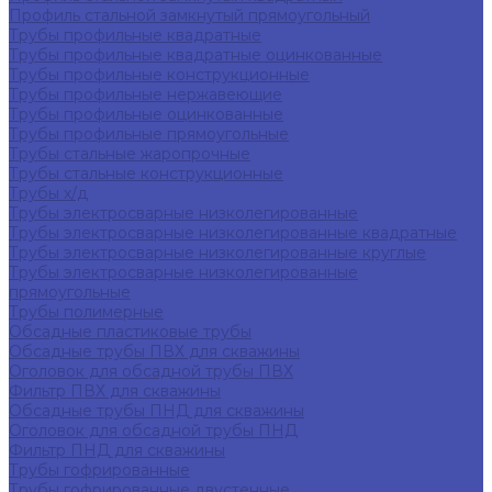
Профиль стальной замкнутый прямоугольный
Трубы профильные квадратные
Трубы профильные квадратные оцинкованные
Трубы профильные конструкционные
Трубы профильные нержавеющие
Трубы профильные оцинкованные
Трубы профильные прямоугольные
Трубы стальные жаропрочные
Трубы стальные конструкционные
Трубы х/д
Трубы электросварные низколегированные
Трубы электросварные низколегированные квадратные
Трубы электросварные низколегированные круглые
Трубы электросварные низколегированные
прямоугольные
Трубы полимерные
Обсадные пластиковые трубы
Обсадные трубы ПВХ для скважины
Оголовок для обсадной трубы ПВХ
Фильтр ПВХ для скважины
Обсадные трубы ПНД для скважины
Оголовок для обсадной трубы ПНД
Фильтр ПНД для скважины
Трубы гофрированные
Трубы гофрированные двустенные