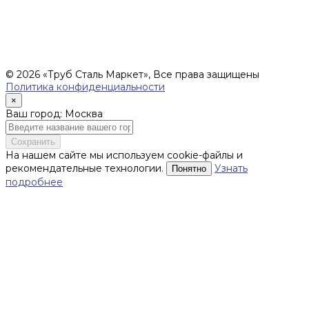
соответствии со ст.435 ГК РФ), и не влекут за собой
обязательств ИП Денисов Александр Николаевич по
заключению Договора. Окончательная стоимость и сроки
поставки уточняются после составления Спецификации и
фиксируются в Счете на оплату, а также Спецификации на
поставку товара.
© 2026 «Труб Сталь Маркет», Все права защищены
Политика конфиденциальности
×
Ваш город: Москва
Сохранить
На нашем сайте мы используем cookie-файлы и
рекомендательные технологии.
Узнать
Понятно
подробнее