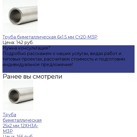
Труба биметаллическая 6х1.5 мм Ст20-М3Р
Цена: 142 руб.
Нужна консультация?
Подробно расскажем о наших услугах, видах работ и
типовых проектах, рассчитаем стоимость и подготовим
индивидуальное предложение!
Задать вопрос
Ранее вы смотрели
Труба
биметаллическая
25х2 мм 12ХН3А-
М3Р
Цена: 166 руб.