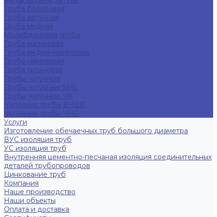
Медь, бронза, латунь
Труба бронзовая
Труба латунная
Труба медная
Молибденовая труба
Труба магниевая
Труба медно-никелевая
Труба никелевая
Труба титановая
Трубы чугунные
Трубы чугунные SML
Трубы чугунные ЧК
Чугунные трубы ВЧШГ
Чугунные трубы ЧНР
Услуги
Изготовление обечаечных труб большого диаметра
ВУС изоляция труб
УС изоляция труб
Внутренняя цементно-песчаная изоляция соединительных
деталей трубопроводов
Цинкование труб
Компания
Наше производство
Наши объекты
Оплата и доставка