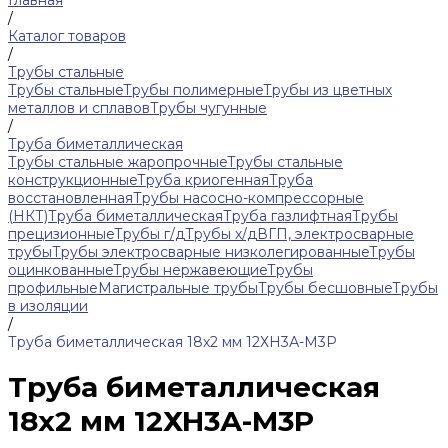
Главная
/
Каталог товаров
/
Трубы стальные
Трубы стальные
Трубы полимерные
Трубы из цветных
металлов и сплавов
Трубы чугунные
/
Труба биметаллическая
Трубы стальные жаропрочные
Трубы стальные
конструкционные
Труба криогенная
Труба
восстановленная
Трубы насосно-компрессорные
(НКТ)
Труба биметаллическая
Труба газлифтная
Трубы
прецизионные
Трубы г/д
Трубы х/д
ВГП, электросварные
трубы
Трубы электросварные низколегированные
Трубы
оцинкованные
Трубы нержавеющие
Трубы
профильные
Магистральные трубы
Трубы бесшовные
Трубы
в изоляции
/
Труба биметаллическая 18х2 мм 12ХН3А-М3Р
Труба биметаллическая
18х2 мм 12ХН3А-М3Р