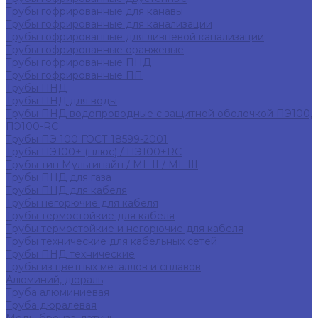
Трубы гофрированные для канавы
Трубы гофрированные для канализации
Трубы гофрированные для ливневой канализации
Трубы гофрированные оранжевые
Трубы гофрированные ПНД
Трубы гофрированные ПП
Трубы ПНД
Трубы ПНД для воды
Трубы ПНД водопроводные с защитной оболочкой ПЭ100,
ПЭ100-RC
Трубы ПЭ 100 ГОСТ 18599-2001
Трубы ПЭ100+ (плюс) / ПЭ100+RC
Трубы тип Мультипайп / ML II / ML III
Трубы ПНД для газа
Трубы ПНД для кабеля
Трубы негорючие для кабеля
Трубы термостойкие для кабеля
Трубы термостойкие и негорючие для кабеля
Трубы технические для кабельных сетей
Трубы ПНД технические
Трубы из цветных металлов и сплавов
Алюминий, дюраль
Труба алюминиевая
Труба дюралевая