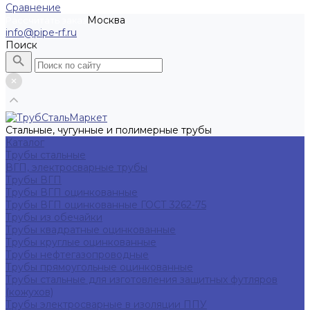
Сравнение
Москва
Рассчитать заказ
info@pipe-rf.ru
Поиск
Стальные, чугунные и полимерные трубы
Каталог
Трубы стальные
ВГП, электросварные трубы
Трубы ВГП
Трубы ВГП оцинкованные
Трубы ВГП оцинкованные ГОСТ 3262-75
Трубы из обечайки
Трубы квадратные оцинкованные
Трубы круглые оцинкованные
Трубы нефтегазопроводные
Трубы прямоугольные оцинкованные
Трубы стальные для изготовления защитных футляров
(кожухов)
Трубы электросварные в изоляции ППУ