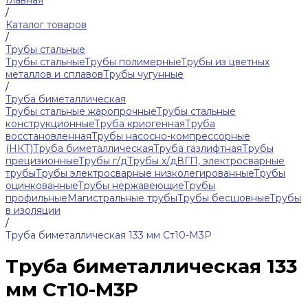
Главная
/
Каталог товаров
/
Трубы стальные
Трубы стальные
Трубы полимерные
Трубы из цветных
металлов и сплавов
Трубы чугунные
/
Труба биметаллическая
Трубы стальные жаропрочные
Трубы стальные
конструкционные
Труба криогенная
Труба
восстановленная
Трубы насосно-компрессорные
(НКТ)
Труба биметаллическая
Труба газлифтная
Трубы
прецизионные
Трубы г/д
Трубы х/д
ВГП, электросварные
трубы
Трубы электросварные низколегированные
Трубы
оцинкованные
Трубы нержавеющие
Трубы
профильные
Магистральные трубы
Трубы бесшовные
Трубы
в изоляции
/
Труба биметаллическая 133 мм Ст10-М3Р
Труба биметаллическая 133
мм Ст10-М3Р