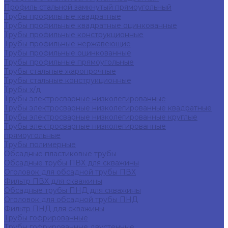
Профиль стальной замкнутый прямоугольный
Трубы профильные квадратные
Трубы профильные квадратные оцинкованные
Трубы профильные конструкционные
Трубы профильные нержавеющие
Трубы профильные оцинкованные
Трубы профильные прямоугольные
Трубы стальные жаропрочные
Трубы стальные конструкционные
Трубы х/д
Трубы электросварные низколегированные
Трубы электросварные низколегированные квадратные
Трубы электросварные низколегированные круглые
Трубы электросварные низколегированные
прямоугольные
Трубы полимерные
Обсадные пластиковые трубы
Обсадные трубы ПВХ для скважины
Оголовок для обсадной трубы ПВХ
Фильтр ПВХ для скважины
Обсадные трубы ПНД для скважины
Оголовок для обсадной трубы ПНД
Фильтр ПНД для скважины
Трубы гофрированные
Трубы гофрированные двустенные