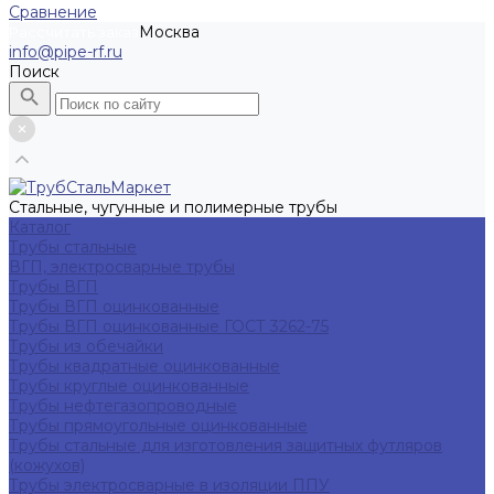
Сравнение
Москва
Рассчитать заказ
info@pipe-rf.ru
Поиск
Стальные, чугунные и полимерные трубы
Каталог
Трубы стальные
ВГП, электросварные трубы
Трубы ВГП
Трубы ВГП оцинкованные
Трубы ВГП оцинкованные ГОСТ 3262-75
Трубы из обечайки
Трубы квадратные оцинкованные
Трубы круглые оцинкованные
Трубы нефтегазопроводные
Трубы прямоугольные оцинкованные
Трубы стальные для изготовления защитных футляров
(кожухов)
Трубы электросварные в изоляции ППУ