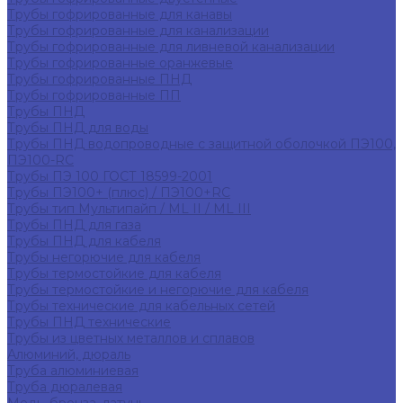
Трубы гофрированные для канавы
Трубы гофрированные для канализации
Трубы гофрированные для ливневой канализации
Трубы гофрированные оранжевые
Трубы гофрированные ПНД
Трубы гофрированные ПП
Трубы ПНД
Трубы ПНД для воды
Трубы ПНД водопроводные с защитной оболочкой ПЭ100,
ПЭ100-RC
Трубы ПЭ 100 ГОСТ 18599-2001
Трубы ПЭ100+ (плюс) / ПЭ100+RC
Трубы тип Мультипайп / ML II / ML III
Трубы ПНД для газа
Трубы ПНД для кабеля
Трубы негорючие для кабеля
Трубы термостойкие для кабеля
Трубы термостойкие и негорючие для кабеля
Трубы технические для кабельных сетей
Трубы ПНД технические
Трубы из цветных металлов и сплавов
Алюминий, дюраль
Труба алюминиевая
Труба дюралевая