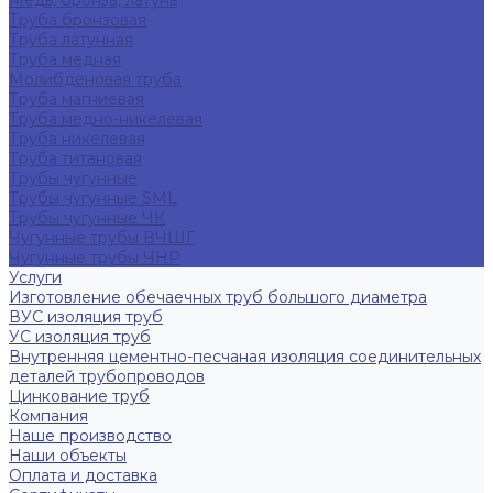
Медь, бронза, латунь
Труба бронзовая
Труба латунная
Труба медная
Молибденовая труба
Труба магниевая
Труба медно-никелевая
Труба никелевая
Труба титановая
Трубы чугунные
Трубы чугунные SML
Трубы чугунные ЧК
Чугунные трубы ВЧШГ
Чугунные трубы ЧНР
Услуги
Изготовление обечаечных труб большого диаметра
ВУС изоляция труб
УС изоляция труб
Внутренняя цементно-песчаная изоляция соединительных
деталей трубопроводов
Цинкование труб
Компания
Наше производство
Наши объекты
Оплата и доставка