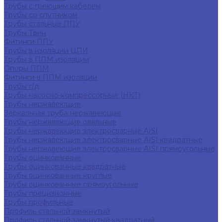
Трубы с греющим кабелем
Трубы со спутником
Трубы стальные ППУ
Трубы Твин
Фитинги ППУ
Трубы в изоляции ЦПИ
Трубы в ППМ изоляции
Опоры ППМ
Фитинги в ППМ изоляции
Трубы г/д
Трубы насосно-компрессорные (НКТ)
Трубы нержавеющие
Зеркальная труба нержавеющая
Трубы нержавеющие овальные
Трубы нержавеющие электросварные AISI
Трубы нержавеющие электросварные AISI квадратные
Трубы нержавеющие электросварные AISI прямоугольные
Трубы оцинкованные
Трубы оцинкованные квадратные
Трубы оцинкованные круглые
Трубы оцинкованные прямоугольные
Трубы прецизионные
Трубы профильные
Профиль стальной замкнутый
Профиль стальной замкнутый квадратный