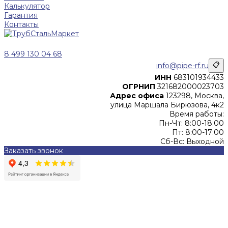
Калькулятор
Гарантия
Контакты
8 499 130 04 68
info@pipe-rf.ru
📋
ИНН
683101934433
ОГРНИП
321682000023703
Адрес офиса
123298, Москва,
улица Маршала Бирюзова, 4к2
Время работы:
Пн-Чт: 8:00-18:00
Пт: 8:00-17:00
Сб-Вс: Выходной
Заказать звонок
Цены, указанные на сайте, не являются офертой (в
соответствии со ст.435 ГК РФ), и не влекут за собой
обязательств ИП Денисов Александр Николаевич по
заключению Договора. Окончательная стоимость и сроки
поставки уточняются после составления Спецификации и