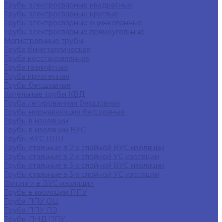
Трубы электросварные квадратные
Трубы электросварные круглые
Трубы электросварные оцинкованные
Трубы электросварные прямоугольные
Магистральные трубы
Труба биметаллическая
Труба восстановленная
Труба газлифтная
Труба криогенная
Трубы бесшовные
Котельные трубы КВД
Труба легированная бесшовная
Трубы нержавеющие бесшовные
Трубы в изоляции
Трубы в изоляции ВУС
Трубы ВУС ЦПП
Трубы стальные в 2-х слойной ВУС изоляции
Трубы стальные в 2-х слойной УС изоляции
Трубы стальные в 3-х слойной ВУС изоляции
Трубы стальные в 3-х слойной УС изоляции
Фитинги в ВУС изоляции
Трубы в изоляции ППУ
Труба ППУ ОЦ
Труба ППУ ПЭ
Трубы ПНД ППУ