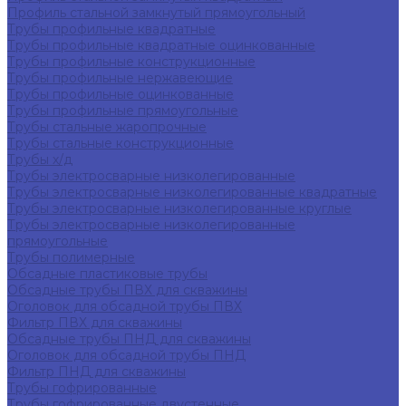
Профиль стальной замкнутый прямоугольный
Трубы профильные квадратные
Трубы профильные квадратные оцинкованные
Трубы профильные конструкционные
Трубы профильные нержавеющие
Трубы профильные оцинкованные
Трубы профильные прямоугольные
Трубы стальные жаропрочные
Трубы стальные конструкционные
Трубы х/д
Трубы электросварные низколегированные
Трубы электросварные низколегированные квадратные
Трубы электросварные низколегированные круглые
Трубы электросварные низколегированные
прямоугольные
Трубы полимерные
Обсадные пластиковые трубы
Обсадные трубы ПВХ для скважины
Оголовок для обсадной трубы ПВХ
Фильтр ПВХ для скважины
Обсадные трубы ПНД для скважины
Оголовок для обсадной трубы ПНД
Фильтр ПНД для скважины
Трубы гофрированные
Трубы гофрированные двустенные