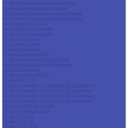
Трубы электросварные квадратные
Трубы электросварные круглые
Трубы электросварные оцинкованные
Трубы электросварные прямоугольные
Магистральные трубы
Труба биметаллическая
Труба восстановленная
Труба газлифтная
Труба криогенная
Трубы бесшовные
Котельные трубы КВД
Труба легированная бесшовная
Трубы нержавеющие бесшовные
Трубы в изоляции
Трубы в изоляции ВУС
Трубы ВУС ЦПП
Трубы стальные в 2-х слойной ВУС изоляции
Трубы стальные в 2-х слойной УС изоляции
Трубы стальные в 3-х слойной ВУС изоляции
Трубы стальные в 3-х слойной УС изоляции
Фитинги в ВУС изоляции
Трубы в изоляции ППУ
Труба ППУ ОЦ
Труба ППУ ПЭ
Трубы ПНД ППУ