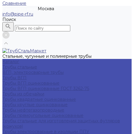
Сравнение
Москва
Рассчитать заказ
info@pipe-rf.ru
Поиск
Стальные, чугунные и полимерные трубы
Каталог
Трубы стальные
ВГП, электросварные трубы
Трубы ВГП
Трубы ВГП оцинкованные
Трубы ВГП оцинкованные ГОСТ 3262-75
Трубы из обечайки
Трубы квадратные оцинкованные
Трубы круглые оцинкованные
Трубы нефтегазопроводные
Трубы прямоугольные оцинкованные
Трубы стальные для изготовления защитных футляров
(кожухов)
Трубы электросварные в изоляции ППУ