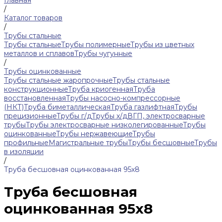
Главная
/
Каталог товаров
/
Трубы стальные
Трубы стальные
Трубы полимерные
Трубы из цветных
металлов и сплавов
Трубы чугунные
/
Трубы оцинкованные
Трубы стальные жаропрочные
Трубы стальные
конструкционные
Труба криогенная
Труба
восстановленная
Трубы насосно-компрессорные
(НКТ)
Труба биметаллическая
Труба газлифтная
Трубы
прецизионные
Трубы г/д
Трубы х/д
ВГП, электросварные
трубы
Трубы электросварные низколегированные
Трубы
оцинкованные
Трубы нержавеющие
Трубы
профильные
Магистральные трубы
Трубы бесшовные
Трубы
в изоляции
/
Труба бесшовная оцинкованная 95х8
Труба бесшовная
оцинкованная 95х8