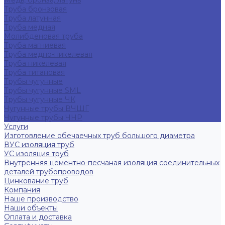
Медь, бронза, латунь
Труба бронзовая
Труба латунная
Труба медная
Молибденовая труба
Труба магниевая
Труба медно-никелевая
Труба никелевая
Труба титановая
Трубы чугунные
Трубы чугунные SML
Трубы чугунные ЧК
Чугунные трубы ВЧШГ
Чугунные трубы ЧНР
Услуги
Изготовление обечаечных труб большого диаметра
ВУС изоляция труб
УС изоляция труб
Внутренняя цементно-песчаная изоляция соединительных
деталей трубопроводов
Цинкование труб
Компания
Наше производство
Наши объекты
Оплата и доставка