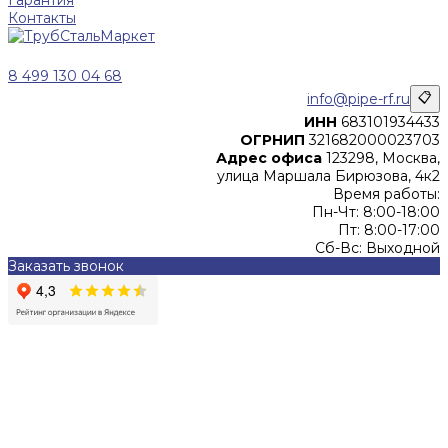
Контакты
8 499 130 04 68
info@pipe-rf.ru
📋
ИНН
683101934433
ОГРНИП
321682000023703
Адрес офиса
123298, Москва,
улица Маршала Бирюзова, 4к2
Время работы:
Пн-Чт: 8:00-18:00
Пт: 8:00-17:00
Сб-Вс: Выходной
Заказать звонок
Цены, указанные на сайте, не являются офертой (в
соответствии со ст.435 ГК РФ), и не влекут за собой
обязательств ИП Денисов Александр Николаевич по
заключению Договора. Окончательная стоимость и сроки
поставки уточняются после составления Спецификации и
фиксируются в Счете на оплату, а также Спецификации на
поставку товара.