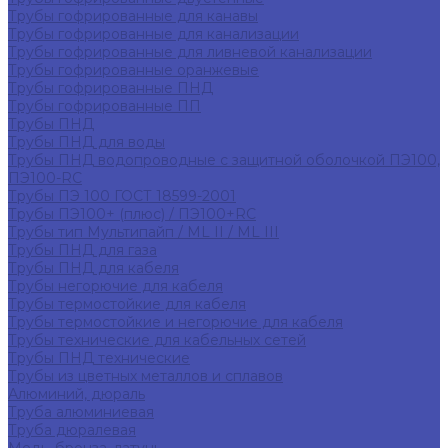
Трубы гофрированные для канавы
Трубы гофрированные для канализации
Трубы гофрированные для ливневой канализации
Трубы гофрированные оранжевые
Трубы гофрированные ПНД
Трубы гофрированные ПП
Трубы ПНД
Трубы ПНД для воды
Трубы ПНД водопроводные с защитной оболочкой ПЭ100,
ПЭ100-RC
Трубы ПЭ 100 ГОСТ 18599-2001
Трубы ПЭ100+ (плюс) / ПЭ100+RC
Трубы тип Мультипайп / ML II / ML III
Трубы ПНД для газа
Трубы ПНД для кабеля
Трубы негорючие для кабеля
Трубы термостойкие для кабеля
Трубы термостойкие и негорючие для кабеля
Трубы технические для кабельных сетей
Трубы ПНД технические
Трубы из цветных металлов и сплавов
Алюминий, дюраль
Труба алюминиевая
Труба дюралевая