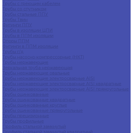
Трубы с греющим кабелем
Трубы со спутником
Трубы стальные ППУ
Трубы Твин
Фитинги ППУ
Трубы в изоляции ЦПИ
Трубы в ППМ изоляции
Опоры ППМ
Фитинги в ППМ изоляции
Трубы г/д
Трубы насосно-компрессорные (НКТ)
Трубы нержавеющие
Зеркальная труба нержавеющая
Трубы нержавеющие овальные
Трубы нержавеющие электросварные AISI
Трубы нержавеющие электросварные AISI квадратные
Трубы нержавеющие электросварные AISI прямоугольные
Трубы оцинкованные
Трубы оцинкованные квадратные
Трубы оцинкованные круглые
Трубы оцинкованные прямоугольные
Трубы прецизионные
Трубы профильные
Профиль стальной замкнутый
Профиль стальной замкнутый квадратный