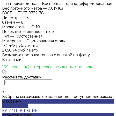
Тип производства
—
Бесшовная горячедеформированная
Вес погонного метра
—
0.017163
ГОСТ
—
ГОСТ 8732-78
Диаметр
—
95
Стенка
—
8
Марка стали
—
Ст10
Покрытие
—
оцинкованное
Тип
—
Толстостенная
Материал
—
Оцинкованная сталь
154 445 руб.
/
тонна
2 650.74 руб.
/
метр
Возможна поставка товара с оплатой по факту
В наличии
109 человек(а) интересовались данным товаром
Рассчитать доставку
-
+
×
Выбрано максимальное количество, доступное для заказа
В корзину
ДОБАВЛЕНО
КУПИТЬ В 1 КЛИК
Характеристики