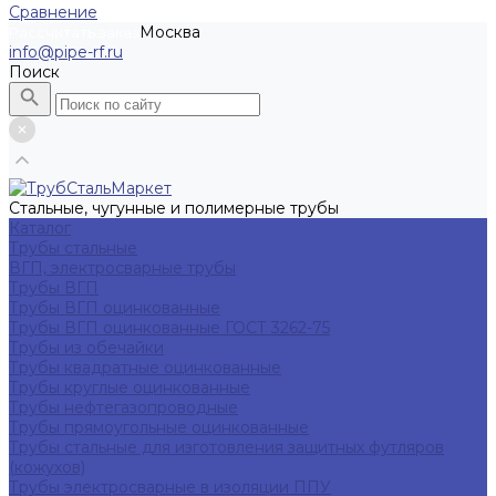
Сравнение
Москва
Рассчитать заказ
info@pipe-rf.ru
Поиск
Стальные, чугунные и полимерные трубы
Каталог
Трубы стальные
ВГП, электросварные трубы
Трубы ВГП
Трубы ВГП оцинкованные
Трубы ВГП оцинкованные ГОСТ 3262-75
Трубы из обечайки
Трубы квадратные оцинкованные
Трубы круглые оцинкованные
Трубы нефтегазопроводные
Трубы прямоугольные оцинкованные
Трубы стальные для изготовления защитных футляров
(кожухов)
Трубы электросварные в изоляции ППУ