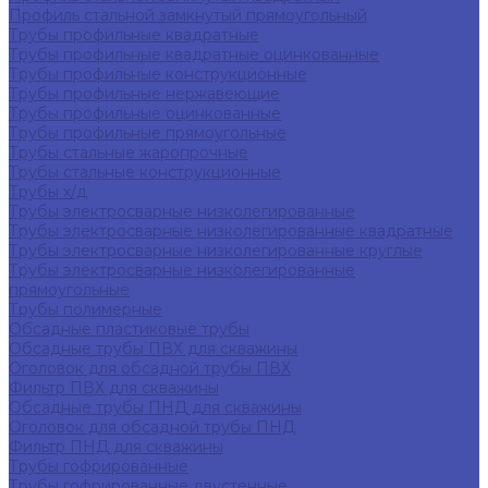
Профиль стальной замкнутый прямоугольный
Трубы профильные квадратные
Трубы профильные квадратные оцинкованные
Трубы профильные конструкционные
Трубы профильные нержавеющие
Трубы профильные оцинкованные
Трубы профильные прямоугольные
Трубы стальные жаропрочные
Трубы стальные конструкционные
Трубы х/д
Трубы электросварные низколегированные
Трубы электросварные низколегированные квадратные
Трубы электросварные низколегированные круглые
Трубы электросварные низколегированные
прямоугольные
Трубы полимерные
Обсадные пластиковые трубы
Обсадные трубы ПВХ для скважины
Оголовок для обсадной трубы ПВХ
Фильтр ПВХ для скважины
Обсадные трубы ПНД для скважины
Оголовок для обсадной трубы ПНД
Фильтр ПНД для скважины
Трубы гофрированные
Трубы гофрированные двустенные