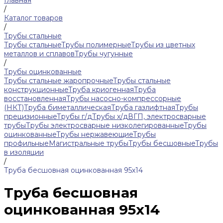
Главная
/
Каталог товаров
/
Трубы стальные
Трубы стальные
Трубы полимерные
Трубы из цветных
металлов и сплавов
Трубы чугунные
/
Трубы оцинкованные
Трубы стальные жаропрочные
Трубы стальные
конструкционные
Труба криогенная
Труба
восстановленная
Трубы насосно-компрессорные
(НКТ)
Труба биметаллическая
Труба газлифтная
Трубы
прецизионные
Трубы г/д
Трубы х/д
ВГП, электросварные
трубы
Трубы электросварные низколегированные
Трубы
оцинкованные
Трубы нержавеющие
Трубы
профильные
Магистральные трубы
Трубы бесшовные
Трубы
в изоляции
/
Труба бесшовная оцинкованная 95х14
Труба бесшовная
оцинкованная 95х14