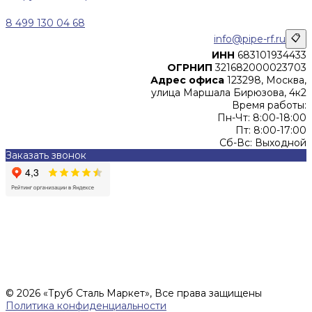
8 499 130 04 68
info@pipe-rf.ru
📋
ИНН
683101934433
ОГРНИП
321682000023703
Адрес офиса
123298, Москва,
улица Маршала Бирюзова, 4к2
Время работы:
Пн-Чт: 8:00-18:00
Пт: 8:00-17:00
Сб-Вс: Выходной
Заказать звонок
Цены, указанные на сайте, не являются офертой (в
соответствии со ст.435 ГК РФ), и не влекут за собой
обязательств ИП Денисов Александр Николаевич по
заключению Договора. Окончательная стоимость и сроки
поставки уточняются после составления Спецификации и
фиксируются в Счете на оплату, а также Спецификации на
поставку товара.
© 2026 «Труб Сталь Маркет», Все права защищены
Политика конфиденциальности