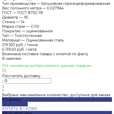
Тип производства
—
Бесшовная горячедеформированная
Вес погонного метра
—
0.027964
ГОСТ
—
ГОСТ 8732-78
Диаметр
—
95
Стенка
—
14
Марка стали
—
Ст10
Покрытие
—
оцинкованное
Тип
—
Толстостенная
Материал
—
Оцинкованная сталь
219 550 руб.
/
тонна
6 139.50 руб.
/
метр
Возможна поставка товара с оплатой по факту
В наличии
104 человек(а) интересовались данным товаром
Рассчитать доставку
-
+
×
Выбрано максимальное количество, доступное для заказа
В корзину
ДОБАВЛЕНО
КУПИТЬ В 1 КЛИК
Характеристики