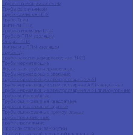
Трубы с греющим кабелем
Трубы со спутником
Трубы стальные ППУ
Трубы Твин
Фитинги ППУ
Трубы в изоляции ЦПИ
Трубы в ППМ изоляции
Опоры ППМ
Фитинги в ППМ изоляции
Трубы г/д
Трубы насосно-компрессорные (НКТ)
Трубы нержавеющие
Зеркальная труба нержавеющая
Трубы нержавеющие овальные
Трубы нержавеющие электросварные AISI
Трубы нержавеющие электросварные AISI квадратные
Трубы нержавеющие электросварные AISI прямоугольные
Трубы оцинкованные
Трубы оцинкованные квадратные
Трубы оцинкованные круглые
Трубы оцинкованные прямоугольные
Трубы прецизионные
Трубы профильные
Профиль стальной замкнутый
Профиль стальной замкнутый квадратный