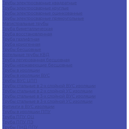
Трубы электросварные квадратные
Трубы электросварные круглые
Трубы электросварные оцинкованные
Трубы электросварные прямоугольные
Магистральные трубы
Труба биметаллическая
Труба восстановленная
Труба газлифтная
Труба криогенная
Трубы бесшовные
Котельные трубы КВД
Труба легированная бесшовная
Трубы нержавеющие бесшовные
Трубы в изоляции
Трубы в изоляции ВУС
Трубы ВУС ЦПП
Трубы стальные в 2-х слойной ВУС изоляции
Трубы стальные в 2-х слойной УС изоляции
Трубы стальные в 3-х слойной ВУС изоляции
Трубы стальные в 3-х слойной УС изоляции
Фитинги в ВУС изоляции
Трубы в изоляции ППУ
Труба ППУ ОЦ
Труба ППУ ПЭ
Трубы ПНД ППУ