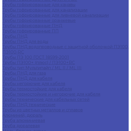
Трубы гофрированные для канавы
Трубы гофрированные для канализации
Трубы гофрированные для ливневой канализации
Трубы гофрированные оранжевые
Трубы гофрированные ПНД
Трубы гофрированные ПП
Трубы ПНД
Трубы ПНД для воды
Трубы ПНД водопроводные с защитной оболочкой ПЭ100,
ПЭ100-RC
Трубы ПЭ 100 ГОСТ 18599-2001
Трубы ПЭ100+ (плюс) / ПЭ100+RC
Трубы тип Мультипайп / ML II / ML III
Трубы ПНД для газа
Трубы ПНД для кабеля
Трубы негорючие для кабеля
Трубы термостойкие для кабеля
Трубы термостойкие и негорючие для кабеля
Трубы технические для кабельных сетей
Трубы ПНД технические
Трубы из цветных металлов и сплавов
Алюминий, дюраль
Труба алюминиевая
Труба дюралевая