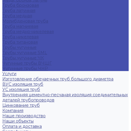
Медь, бронза, латунь
Труба бронзовая
Труба латунная
Труба медная
Молибденовая труба
Труба магниевая
Труба медно-никелевая
Труба никелевая
Труба титановая
Трубы чугунные
Трубы чугунные SML
Трубы чугунные ЧК
Чугунные трубы ВЧШГ
Чугунные трубы ЧНР
Услуги
Изготовление обечаечных труб большого диаметра
ВУС изоляция труб
УС изоляция труб
Внутренняя цементно-песчаная изоляция соединительных
деталей трубопроводов
Цинкование труб
Компания
Наше производство
Наши объекты
Оплата и доставка