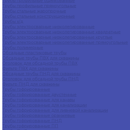
Трубы профильные оцинкованные
Трубы профильные прямоугольные
Трубы стальные жаропрочные
Трубы стальные конструкционные
Трубы х/д
Трубы электросварные низколегированные
Трубы электросварные низколегированные квадратные
Трубы электросварные низколегированные круглые
Трубы электросварные низколегированные прямоугольные
Трубы полимерные
Обсадные пластиковые трубы
Обсадные трубы ПВХ для скважины
Оголовок для обсадной трубы ПВХ
Фильтр ПВХ для скважины
Обсадные трубы ПНД для скважины
Оголовок для обсадной трубы ПНД
Фильтр ПНД для скважины
Трубы гофрированные
Трубы гофрированные двустенные
Трубы гофрированные для канавы
Трубы гофрированные для канализации
Трубы гофрированные для ливневой канализации
Трубы гофрированные оранжевые
Трубы гофрированные ПНД
Трубы гофрированные ПП