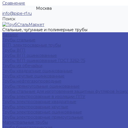
Сравнение
Москва
Рассчитать заказ
info@pipe-rf.ru
Поиск
Стальные, чугунные и полимерные трубы
Каталог
Трубы стальные
ВГП, электросварные трубы
Трубы ВГП
Трубы ВГП оцинкованные
Трубы ВГП оцинкованные ГОСТ 3262-75
Трубы из обечайки
Трубы квадратные оцинкованные
Трубы круглые оцинкованные
Трубы нефтегазопроводные
Трубы прямоугольные оцинкованные
Трубы стальные для изготовления защитных футляров (кожу
Трубы электросварные в изоляции ППУ
Трубы электросварные квадратные
Трубы электросварные круглые
Трубы электросварные оцинкованные
Трубы электросварные прямоугольные
Магистральные трубы
Труба биметаллическая