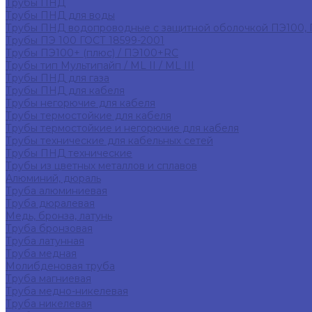
Трубы ПНД
Трубы ПНД для воды
Трубы ПНД водопроводные с защитной оболочкой ПЭ100,
Трубы ПЭ 100 ГОСТ 18599-2001
Трубы ПЭ100+ (плюс) / ПЭ100+RC
Трубы тип Мультипайп / ML II / ML III
Трубы ПНД для газа
Трубы ПНД для кабеля
Трубы негорючие для кабеля
Трубы термостойкие для кабеля
Трубы термостойкие и негорючие для кабеля
Трубы технические для кабельных сетей
Трубы ПНД технические
Трубы из цветных металлов и сплавов
Алюминий, дюраль
Труба алюминиевая
Труба дюралевая
Медь, бронза, латунь
Труба бронзовая
Труба латунная
Труба медная
Молибденовая труба
Труба магниевая
Труба медно-никелевая
Труба никелевая