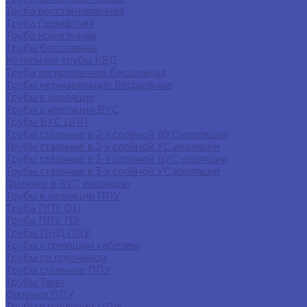
Труба восстановленная
Труба газлифтная
Труба криогенная
Трубы бесшовные
Котельные трубы КВД
Труба легированная бесшовная
Трубы нержавеющие бесшовные
Трубы в изоляции
Трубы в изоляции ВУС
Трубы ВУС ЦПП
Трубы стальные в 2-х слойной ВУС изоляции
Трубы стальные в 2-х слойной УС изоляции
Трубы стальные в 3-х слойной ВУС изоляции
Трубы стальные в 3-х слойной УС изоляции
Фитинги в ВУС изоляции
Трубы в изоляции ППУ
Труба ППУ ОЦ
Труба ППУ ПЭ
Трубы ПНД ППУ
Трубы с греющим кабелем
Трубы со спутником
Трубы стальные ППУ
Трубы Твин
Фитинги ППУ