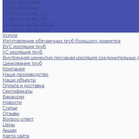
Труба титановая
Трубы чугунные
Трубы чугунные SML
Трубы чугунные ЧК
Чугунные трубы ВЧШГ
Чугунные трубы ЧНР
Услуги
Изготовление обечаечных труб большого диаметра
ВУС изоляция труб
УС изоляция труб
Внутренняя цементно-песчаная изоляция соединительных 
Цинкование труб
Компания
Наше производство
Наши объекты
Оплата и доставка
Сертификаты
Вакансии
Новости
Статьи
Отзывы
Вопрос-ответ
Цены
Акции
Карта сайта