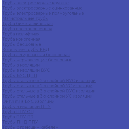
Трубы электросварные круглые
Трубы электросварные оцинкованные
Трубы электросварные прямоугольные
Магистральные трубы
Труба биметаллическая
Труба восстановленная
Труба газлифтная
Труба криогенная
Трубы бесшовные
Котельные трубы КВД
Труба легированная бесшовная
Трубы нержавеющие бесшовные
Трубы в изоляции
Трубы в изоляции ВУС
Трубы ВУС ЦПП
Трубы стальные в 2-х слойной ВУС изоляции
Трубы стальные в 2-х слойной УС изоляции
Трубы стальные в 3-х слойной ВУС изоляции
Трубы стальные в 3-х слойной УС изоляции
Фитинги в ВУС изоляции
Трубы в изоляции ППУ
Труба ППУ ОЦ
Труба ППУ ПЭ
Трубы ПНД ППУ
Трубы с греющим кабелем