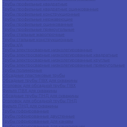
Трубы профильные квадратные
Трубы профильные квадратные оцинкованные
Трубы профильные конструкционные
Трубы профильные нержавеющие
Трубы профильные оцинкованные
Трубы профильные прямоугольные
Трубы стальные жаропрочные
Трубы стальные конструкционные
Трубы х/д
Трубы электросварные низколегированные
Трубы электросварные низколегированные квадратные
Трубы электросварные низколегированные круглые
Трубы электросварные низколегированные прямоугольные
Трубы полимерные
Обсадные пластиковые трубы
Обсадные трубы ПВХ для скважины
Оголовок для обсадной трубы ПВХ
Фильтр ПВХ для скважины
Обсадные трубы ПНД для скважины
Оголовок для обсадной трубы ПНД
Фильтр ПНД для скважины
Трубы гофрированные
Трубы гофрированные двустенные
Трубы гофрированные для канавы
Трубы гофрированные для канализации