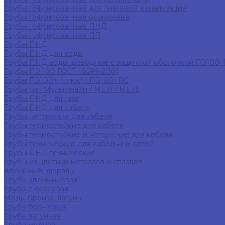
Трубы гофрированные для ливневой канализации
Трубы гофрированные оранжевые
Трубы гофрированные ПНД
Трубы гофрированные ПП
Трубы ПНД
Трубы ПНД для воды
Трубы ПНД водопроводные с защитной оболочкой ПЭ100,
Трубы ПЭ 100 ГОСТ 18599-2001
Трубы ПЭ100+ (плюс) / ПЭ100+RC
Трубы тип Мультипайп / ML II / ML III
Трубы ПНД для газа
Трубы ПНД для кабеля
Трубы негорючие для кабеля
Трубы термостойкие для кабеля
Трубы термостойкие и негорючие для кабеля
Трубы технические для кабельных сетей
Трубы ПНД технические
Трубы из цветных металлов и сплавов
Алюминий, дюраль
Труба алюминиевая
Труба дюралевая
Медь, бронза, латунь
Труба бронзовая
Труба латунная