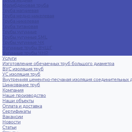
Труба медная
Молибденовая труба
Труба магниевая
Труба медно-никелевая
Труба никелевая
Труба титановая
Трубы чугунные
Трубы чугунные SML
Трубы чугунные ЧК
Чугунные трубы ВЧШГ
Чугунные трубы ЧНР
Услуги
Изготовление обечаечных труб большого диаметра
ВУС изоляция труб
УС изоляция труб
Внутренняя цементно-песчаная изоляция соединительных 
Цинкование труб
Компания
Наше производство
Наши объекты
Оплата и доставка
Сертификаты
Вакансии
Новости
Статьи