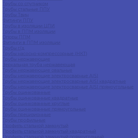
Трубы со спутником
Трубы стальные ППУ
Трубы Твин
Фитинги ППУ
Трубы в изоляции ЦПИ
Трубы в ППМ изоляции
Опоры ППМ
Фитинги в ППМ изоляции
Трубы г/д
Трубы насосно-компрессорные (НКТ)
Трубы нержавеющие
Зеркальная труба нержавеющая
Трубы нержавеющие овальные
Трубы нержавеющие электросварные AISI
Трубы нержавеющие электросварные AISI квадратные
Трубы нержавеющие электросварные AISI прямоугольные
Трубы оцинкованные
Трубы оцинкованные квадратные
Трубы оцинкованные круглые
Трубы оцинкованные прямоугольные
Трубы прецизионные
Трубы профильные
Профиль стальной замкнутый
Профиль стальной замкнутый квадратный
Профиль стальной замкнутый прямоугольный