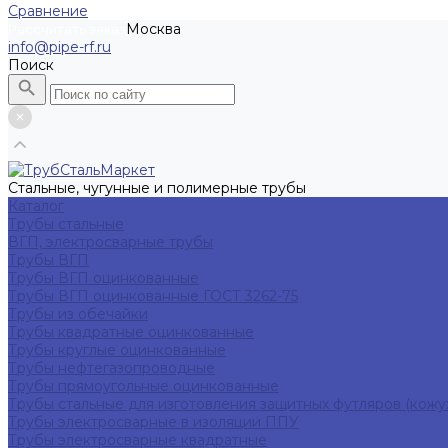
Сравнение
Москва
Рассчитать заказ
info@pipe-rf.ru
Поиск
Стальные, чугунные и полимерные трубы
Каталог
Трубы стальные
ВГП, электросварные трубы
Трубы ВГП
Трубы ВГП оцинкованные
Трубы ВГП оцинкованные ГОСТ 3262-75
Трубы из обечайки
Трубы квадратные оцинкованные
Трубы круглые оцинкованные
Трубы нефтегазопроводные
Трубы прямоугольные оцинкованные
Трубы стальные для изготовления защитных футляров (кожу
Трубы электросварные в изоляции ППУ
Трубы электросварные квадратные