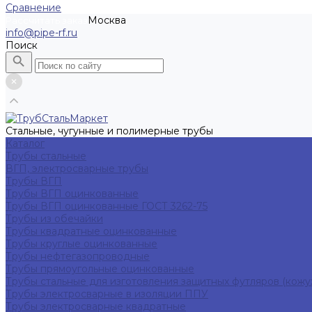
Сравнение
Москва
Рассчитать заказ
info@pipe-rf.ru
Поиск
Стальные, чугунные и полимерные трубы
Каталог
Трубы стальные
ВГП, электросварные трубы
Трубы ВГП
Трубы ВГП оцинкованные
Трубы ВГП оцинкованные ГОСТ 3262-75
Трубы из обечайки
Трубы квадратные оцинкованные
Трубы круглые оцинкованные
Трубы нефтегазопроводные
Трубы прямоугольные оцинкованные
Трубы стальные для изготовления защитных футляров (кожу
Трубы электросварные в изоляции ППУ
Трубы электросварные квадратные