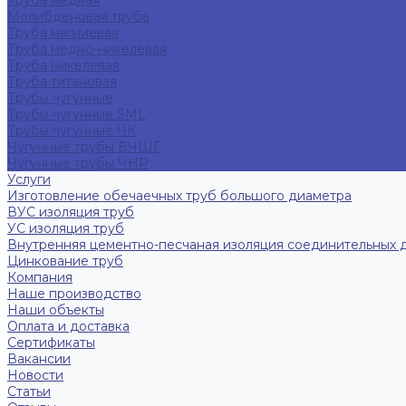
Труба медная
Молибденовая труба
Труба магниевая
Труба медно-никелевая
Труба никелевая
Труба титановая
Трубы чугунные
Трубы чугунные SML
Трубы чугунные ЧК
Чугунные трубы ВЧШГ
Чугунные трубы ЧНР
Услуги
Изготовление обечаечных труб большого диаметра
ВУС изоляция труб
УС изоляция труб
Внутренняя цементно-песчаная изоляция соединительных 
Цинкование труб
Компания
Наше производство
Наши объекты
Оплата и доставка
Сертификаты
Вакансии
Новости
Статьи