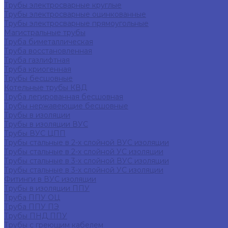
Трубы электросварные круглые
Трубы электросварные оцинкованные
Трубы электросварные прямоугольные
Магистральные трубы
Труба биметаллическая
Труба восстановленная
Труба газлифтная
Труба криогенная
Трубы бесшовные
Котельные трубы КВД
Труба легированная бесшовная
Трубы нержавеющие бесшовные
Трубы в изоляции
Трубы в изоляции ВУС
Трубы ВУС ЦПП
Трубы стальные в 2-х слойной ВУС изоляции
Трубы стальные в 2-х слойной УС изоляции
Трубы стальные в 3-х слойной ВУС изоляции
Трубы стальные в 3-х слойной УС изоляции
Фитинги в ВУС изоляции
Трубы в изоляции ППУ
Труба ППУ ОЦ
Труба ППУ ПЭ
Трубы ПНД ППУ
Трубы с греющим кабелем