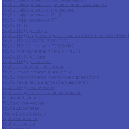
Трубы гофрированные для ливневой канализации
Трубы гофрированные оранжевые
Трубы гофрированные ПНД
Трубы гофрированные ПП
Трубы ПНД
Трубы ПНД для воды
Трубы ПНД водопроводные с защитной оболочкой ПЭ100,
Трубы ПЭ 100 ГОСТ 18599-2001
Трубы ПЭ100+ (плюс) / ПЭ100+RC
Трубы тип Мультипайп / ML II / ML III
Трубы ПНД для газа
Трубы ПНД для кабеля
Трубы негорючие для кабеля
Трубы термостойкие для кабеля
Трубы термостойкие и негорючие для кабеля
Трубы технические для кабельных сетей
Трубы ПНД технические
Трубы из цветных металлов и сплавов
Алюминий, дюраль
Труба алюминиевая
Труба дюралевая
Медь, бронза, латунь
Труба бронзовая
Труба латунная