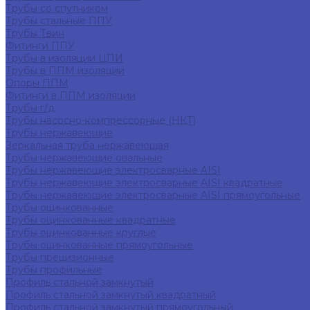
Трубы со спутником
Трубы стальные ППУ
Трубы Твин
Фитинги ППУ
Трубы в изоляции ЦПИ
Трубы в ППМ изоляции
Опоры ППМ
Фитинги в ППМ изоляции
Трубы г/д
Трубы насосно-компрессорные (НКТ)
Трубы нержавеющие
Зеркальная труба нержавеющая
Трубы нержавеющие овальные
Трубы нержавеющие электросварные AISI
Трубы нержавеющие электросварные AISI квадратные
Трубы нержавеющие электросварные AISI прямоугольные
Трубы оцинкованные
Трубы оцинкованные квадратные
Трубы оцинкованные круглые
Трубы оцинкованные прямоугольные
Трубы прецизионные
Трубы профильные
Профиль стальной замкнутый
Профиль стальной замкнутый квадратный
Профиль стальной замкнутый прямоугольный