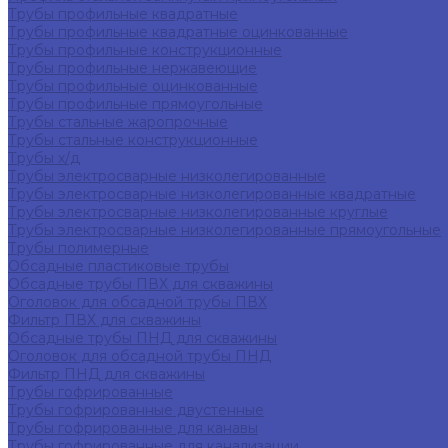
Трубы профильные квадратные
Трубы профильные квадратные оцинкованные
Трубы профильные конструкционные
Трубы профильные нержавеющие
Трубы профильные оцинкованные
Трубы профильные прямоугольные
Трубы стальные жаропрочные
Трубы стальные конструкционные
Трубы х/д
Трубы электросварные низколегированные
Трубы электросварные низколегированные квадратные
Трубы электросварные низколегированные круглые
Трубы электросварные низколегированные прямоугольные
Трубы полимерные
Обсадные пластиковые трубы
Обсадные трубы ПВХ для скважины
Оголовок для обсадной трубы ПВХ
Фильтр ПВХ для скважины
Обсадные трубы ПНД для скважины
Оголовок для обсадной трубы ПНД
Фильтр ПНД для скважины
Трубы гофрированные
Трубы гофрированные двустенные
Трубы гофрированные для канавы
Трубы гофрированные для канализации