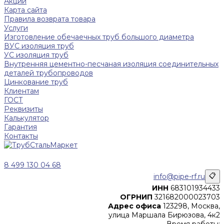
Акции
Карта сайта
Правила возврата товара
Услуги
Изготовление обечаечных труб большого диаметра
ВУС изоляция труб
УС изоляция труб
Внутренняя цементно-песчаная изоляция соединительных
деталей трубопроводов
Цинкование труб
Клиентам
ГОСТ
Реквизиты
Калькулятор
Гарантия
Контакты
8 499 130 04 68
info@pipe-rf.ru
📋
ИНН
683101934433
ОГРНИП
321682000023703
Адрес офиса
123298, Москва,
улица Маршала Бирюзова, 4к2