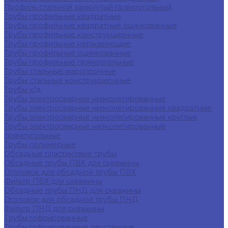
Профиль стальной замкнутый прямоугольный
Трубы профильные квадратные
Трубы профильные квадратные оцинкованные
Трубы профильные конструкционные
Трубы профильные нержавеющие
Трубы профильные оцинкованные
Трубы профильные прямоугольные
Трубы стальные жаропрочные
Трубы стальные конструкционные
Трубы х/д
Трубы электросварные низколегированные
Трубы электросварные низколегированные квадратные
Трубы электросварные низколегированные круглые
Трубы электросварные низколегированные
прямоугольные
Трубы полимерные
Обсадные пластиковые трубы
Обсадные трубы ПВХ для скважины
Оголовок для обсадной трубы ПВХ
Фильтр ПВХ для скважины
Обсадные трубы ПНД для скважины
Оголовок для обсадной трубы ПНД
Фильтр ПНД для скважины
Трубы гофрированные
Трубы гофрированные двустенные