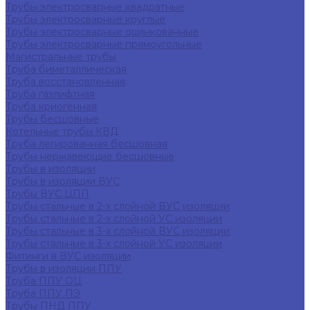
Трубы электросварные квадратные
Трубы электросварные круглые
Трубы электросварные оцинкованные
Трубы электросварные прямоугольные
Магистральные трубы
Труба биметаллическая
Труба восстановленная
Труба газлифтная
Труба криогенная
Трубы бесшовные
Котельные трубы КВД
Труба легированная бесшовная
Трубы нержавеющие бесшовные
Трубы в изоляции
Трубы в изоляции ВУС
Трубы ВУС ЦПП
Трубы стальные в 2-х слойной ВУС изоляции
Трубы стальные в 2-х слойной УС изоляции
Трубы стальные в 3-х слойной ВУС изоляции
Трубы стальные в 3-х слойной УС изоляции
Фитинги в ВУС изоляции
Трубы в изоляции ППУ
Труба ППУ ОЦ
Труба ППУ ПЭ
Трубы ПНД ППУ