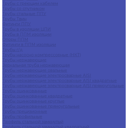
Трубы с греющим кабелем
Трубы со спутником
Трубы стальные ППУ
Трубы Твин
Фитинги ППУ
Трубы в изоляции ЦПИ
Трубы в ППМ изоляции
Опоры ППМ
Фитинги в ППМ изоляции
Трубы г/д
Трубы насосно-компрессорные (НКТ)
Трубы нержавеющие
Зеркальная труба нержавеющая
Трубы нержавеющие овальные
Трубы нержавеющие электросварные AISI
Трубы нержавеющие электросварные AISI квадратные
Трубы нержавеющие электросварные AISI прямоугольные
Трубы оцинкованные
Трубы оцинкованные квадратные
Трубы оцинкованные круглые
Трубы оцинкованные прямоугольные
Трубы прецизионные
Трубы профильные
Профиль стальной замкнутый
Профиль стальной замкнутый квадратный