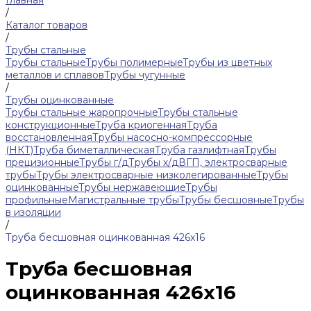
Главная
/
Каталог товаров
/
Трубы стальные
Трубы стальные
Трубы полимерные
Трубы из цветных
металлов и сплавов
Трубы чугунные
/
Трубы оцинкованные
Трубы стальные жаропрочные
Трубы стальные
конструкционные
Труба криогенная
Труба
восстановленная
Трубы насосно-компрессорные
(НКТ)
Труба биметаллическая
Труба газлифтная
Трубы
прецизионные
Трубы г/д
Трубы х/д
ВГП, электросварные
трубы
Трубы электросварные низколегированные
Трубы
оцинкованные
Трубы нержавеющие
Трубы
профильные
Магистральные трубы
Трубы бесшовные
Трубы
в изоляции
/
Труба бесшовная оцинкованная 426х16
Труба бесшовная
оцинкованная 426х16