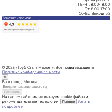
Время работы:
Пн-Чт: 8:00-18:00
Пт: 8:00-17:00
Сб-Вс: Выходной
Заказать звонок
Цены, указанные на сайте, не являются офертой (в
соответствии со ст.435 ГК РФ), и не влекут за собой
обязательств ИП Денисов Александр Николаевич по
заключению Договора. Окончательная стоимость и сроки
поставки уточняются после составления Спецификации и
фиксируются в Счете на оплату, а также Спецификации на
поставку товара.
© 2026 «Труб Сталь Маркет», Все права защищены
Политика конфиденциальности
×
Ваш город: Москва
Сохранить
На нашем сайте мы используем cookie-файлы и
рекомендательные технологии.
Узнать
Понятно
подробнее