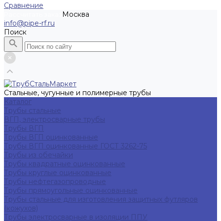
Сравнение
Москва
Рассчитать заказ
info@pipe-rf.ru
Поиск
Стальные, чугунные и полимерные трубы
Каталог
Трубы стальные
ВГП, электросварные трубы
Трубы ВГП
Трубы ВГП оцинкованные
Трубы ВГП оцинкованные ГОСТ 3262-75
Трубы из обечайки
Трубы квадратные оцинкованные
Трубы круглые оцинкованные
Трубы нефтегазопроводные
Трубы прямоугольные оцинкованные
Трубы стальные для изготовления защитных футляров
(кожухов)
Трубы электросварные в изоляции ППУ