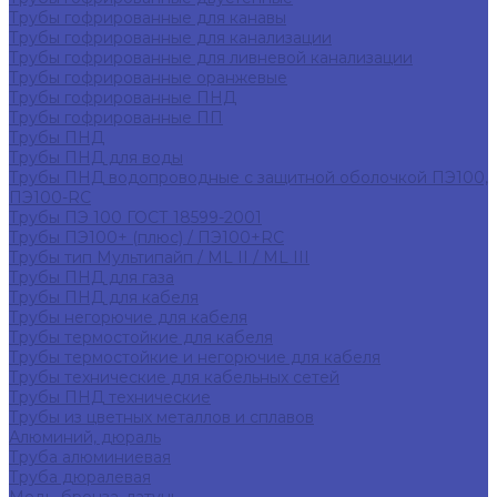
Трубы гофрированные для канавы
Трубы гофрированные для канализации
Трубы гофрированные для ливневой канализации
Трубы гофрированные оранжевые
Трубы гофрированные ПНД
Трубы гофрированные ПП
Трубы ПНД
Трубы ПНД для воды
Трубы ПНД водопроводные с защитной оболочкой ПЭ100,
ПЭ100-RC
Трубы ПЭ 100 ГОСТ 18599-2001
Трубы ПЭ100+ (плюс) / ПЭ100+RC
Трубы тип Мультипайп / ML II / ML III
Трубы ПНД для газа
Трубы ПНД для кабеля
Трубы негорючие для кабеля
Трубы термостойкие для кабеля
Трубы термостойкие и негорючие для кабеля
Трубы технические для кабельных сетей
Трубы ПНД технические
Трубы из цветных металлов и сплавов
Алюминий, дюраль
Труба алюминиевая
Труба дюралевая