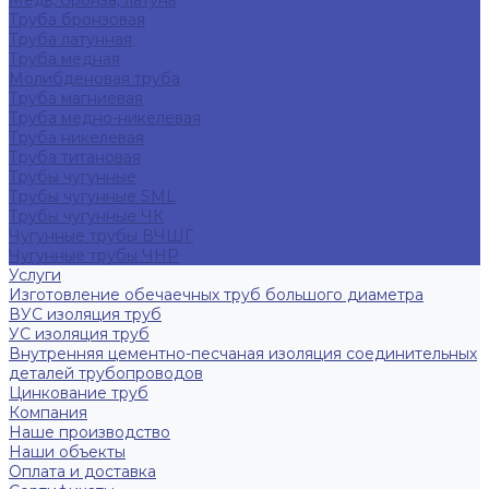
Медь, бронза, латунь
Труба бронзовая
Труба латунная
Труба медная
Молибденовая труба
Труба магниевая
Труба медно-никелевая
Труба никелевая
Труба титановая
Трубы чугунные
Трубы чугунные SML
Трубы чугунные ЧК
Чугунные трубы ВЧШГ
Чугунные трубы ЧНР
Услуги
Изготовление обечаечных труб большого диаметра
ВУС изоляция труб
УС изоляция труб
Внутренняя цементно-песчаная изоляция соединительных
деталей трубопроводов
Цинкование труб
Компания
Наше производство
Наши объекты
Оплата и доставка