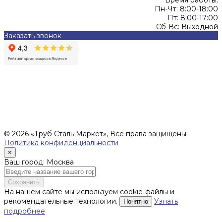
Время работы:
Пн-Чт: 8:00-18:00
Пт: 8:00-17:00
Сб-Вс: Выходной
Заказать звонок
Цены, указанные на сайте, не являются офертой (в
соответствии со ст.435 ГК РФ), и не влекут за собой
обязательств ИП Денисов Александр Николаевич по
заключению Договора. Окончательная стоимость и сроки
поставки уточняются после составления Спецификации и
фиксируются в Счете на оплату, а также Спецификации на
поставку товара.
© 2026 «Труб Сталь Маркет», Все права защищены
Политика конфиденциальности
×
Ваш город: Москва
Сохранить
На нашем сайте мы используем cookie-файлы и
рекомендательные технологии.
Узнать
Понятно
подробнее