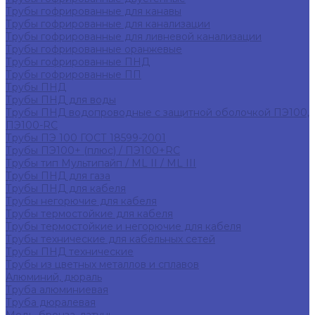
Трубы гофрированные для канавы
Трубы гофрированные для канализации
Трубы гофрированные для ливневой канализации
Трубы гофрированные оранжевые
Трубы гофрированные ПНД
Трубы гофрированные ПП
Трубы ПНД
Трубы ПНД для воды
Трубы ПНД водопроводные с защитной оболочкой ПЭ100,
ПЭ100-RC
Трубы ПЭ 100 ГОСТ 18599-2001
Трубы ПЭ100+ (плюс) / ПЭ100+RC
Трубы тип Мультипайп / ML II / ML III
Трубы ПНД для газа
Трубы ПНД для кабеля
Трубы негорючие для кабеля
Трубы термостойкие для кабеля
Трубы термостойкие и негорючие для кабеля
Трубы технические для кабельных сетей
Трубы ПНД технические
Трубы из цветных металлов и сплавов
Алюминий, дюраль
Труба алюминиевая
Труба дюралевая