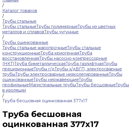
Главная
/
Каталог товаров
/
Трубы стальные
Трубы стальные
Трубы полимерные
Трубы из цветных
металлов и сплавов
Трубы чугунные
/
Трубы оцинкованные
Трубы стальные жаропрочные
Трубы стальные
конструкционные
Труба криогенная
Труба
восстановленная
Трубы насосно-компрессорные
(НКТ)
Труба биметаллическая
Труба газлифтная
Трубы
прецизионные
Трубы г/д
Трубы х/д
ВГП, электросварные
трубы
Трубы электросварные низколегированные
Трубы
оцинкованные
Трубы нержавеющие
Трубы
профильные
Магистральные трубы
Трубы бесшовные
Трубы
в изоляции
/
Труба бесшовная оцинкованная 377х17
Труба бесшовная
оцинкованная 377х17