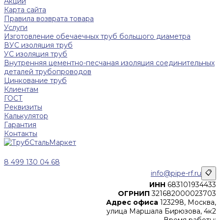
Акции
Карта сайта
Правила возврата товара
Услуги
Изготовление обечаечных труб большого диаметра
ВУС изоляция труб
УС изоляция труб
Внутренняя цементно-песчаная изоляция соединительных
деталей трубопроводов
Цинкование труб
Клиентам
ГОСТ
Реквизиты
Калькулятор
Гарантия
Контакты
8 499 130 04 68
info@pipe-rf.ru
📋
ИНН
683101934433
ОГРНИП
321682000023703
Адрес офиса
123298, Москва,
улица Маршала Бирюзова, 4к2