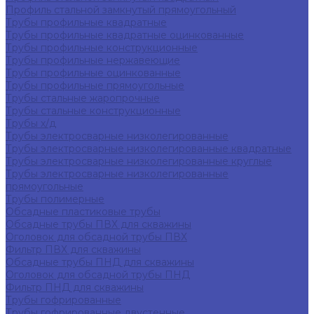
Профиль стальной замкнутый прямоугольный
Трубы профильные квадратные
Трубы профильные квадратные оцинкованные
Трубы профильные конструкционные
Трубы профильные нержавеющие
Трубы профильные оцинкованные
Трубы профильные прямоугольные
Трубы стальные жаропрочные
Трубы стальные конструкционные
Трубы х/д
Трубы электросварные низколегированные
Трубы электросварные низколегированные квадратные
Трубы электросварные низколегированные круглые
Трубы электросварные низколегированные
прямоугольные
Трубы полимерные
Обсадные пластиковые трубы
Обсадные трубы ПВХ для скважины
Оголовок для обсадной трубы ПВХ
Фильтр ПВХ для скважины
Обсадные трубы ПНД для скважины
Оголовок для обсадной трубы ПНД
Фильтр ПНД для скважины
Трубы гофрированные
Трубы гофрированные двустенные