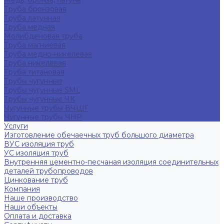
Медь, бронза, латунь
Труба бронзовая
Труба латунная
Труба медная
Молибденовая труба
Труба магниевая
Труба медно-никелевая
Труба никелевая
Труба титановая
Трубы чугунные
Трубы чугунные SML
Трубы чугунные ЧК
Чугунные трубы ВЧШГ
Чугунные трубы ЧНР
Услуги
Изготовление обечаечных труб большого диаметра
ВУС изоляция труб
УС изоляция труб
Внутренняя цементно-песчаная изоляция соединительных
деталей трубопроводов
Цинкование труб
Компания
Наше производство
Наши объекты
Оплата и доставка