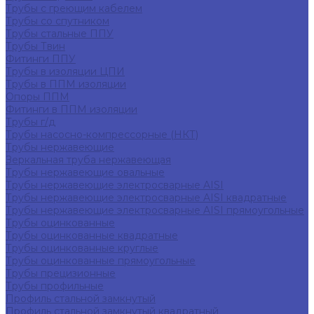
Трубы с греющим кабелем
Трубы со спутником
Трубы стальные ППУ
Трубы Твин
Фитинги ППУ
Трубы в изоляции ЦПИ
Трубы в ППМ изоляции
Опоры ППМ
Фитинги в ППМ изоляции
Трубы г/д
Трубы насосно-компрессорные (НКТ)
Трубы нержавеющие
Зеркальная труба нержавеющая
Трубы нержавеющие овальные
Трубы нержавеющие электросварные AISI
Трубы нержавеющие электросварные AISI квадратные
Трубы нержавеющие электросварные AISI прямоугольные
Трубы оцинкованные
Трубы оцинкованные квадратные
Трубы оцинкованные круглые
Трубы оцинкованные прямоугольные
Трубы прецизионные
Трубы профильные
Профиль стальной замкнутый
Профиль стальной замкнутый квадратный