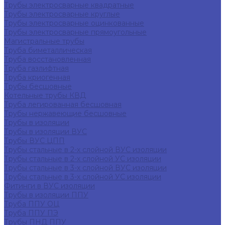
Трубы электросварные квадратные
Трубы электросварные круглые
Трубы электросварные оцинкованные
Трубы электросварные прямоугольные
Магистральные трубы
Труба биметаллическая
Труба восстановленная
Труба газлифтная
Труба криогенная
Трубы бесшовные
Котельные трубы КВД
Труба легированная бесшовная
Трубы нержавеющие бесшовные
Трубы в изоляции
Трубы в изоляции ВУС
Трубы ВУС ЦПП
Трубы стальные в 2-х слойной ВУС изоляции
Трубы стальные в 2-х слойной УС изоляции
Трубы стальные в 3-х слойной ВУС изоляции
Трубы стальные в 3-х слойной УС изоляции
Фитинги в ВУС изоляции
Трубы в изоляции ППУ
Труба ППУ ОЦ
Труба ППУ ПЭ
Трубы ПНД ППУ