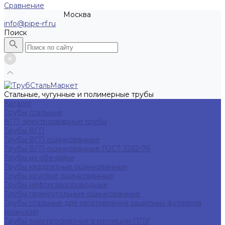
Сравнение
Москва
Рассчитать заказ
info@pipe-rf.ru
Поиск
Стальные, чугунные и полимерные трубы
Каталог
Трубы стальные
ВГП, электросварные трубы
Трубы ВГП
Трубы ВГП оцинкованные
Трубы ВГП оцинкованные ГОСТ 3262-75
Трубы из обечайки
Трубы квадратные оцинкованные
Трубы круглые оцинкованные
Трубы нефтегазопроводные
Трубы прямоугольные оцинкованные
Трубы стальные для изготовления защитных футляров
(кожухов)
Трубы электросварные в изоляции ППУ