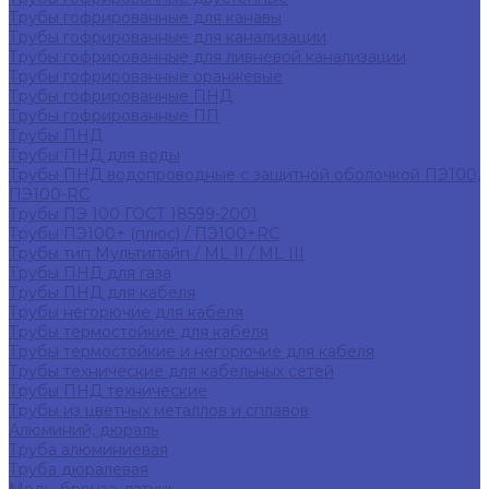
Трубы гофрированные для канавы
Трубы гофрированные для канализации
Трубы гофрированные для ливневой канализации
Трубы гофрированные оранжевые
Трубы гофрированные ПНД
Трубы гофрированные ПП
Трубы ПНД
Трубы ПНД для воды
Трубы ПНД водопроводные с защитной оболочкой ПЭ100,
ПЭ100-RC
Трубы ПЭ 100 ГОСТ 18599-2001
Трубы ПЭ100+ (плюс) / ПЭ100+RC
Трубы тип Мультипайп / ML II / ML III
Трубы ПНД для газа
Трубы ПНД для кабеля
Трубы негорючие для кабеля
Трубы термостойкие для кабеля
Трубы термостойкие и негорючие для кабеля
Трубы технические для кабельных сетей
Трубы ПНД технические
Трубы из цветных металлов и сплавов
Алюминий, дюраль
Труба алюминиевая
Труба дюралевая