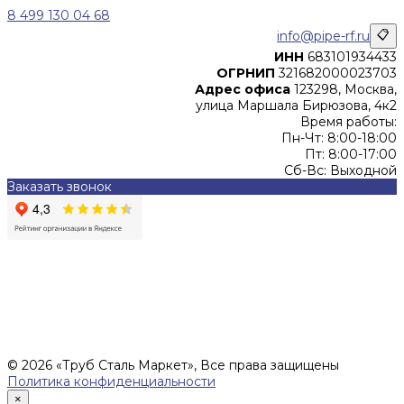
8 499 130 04 68
info@pipe-rf.ru
📋
ИНН
683101934433
ОГРНИП
321682000023703
Адрес офиса
123298, Москва,
улица Маршала Бирюзова, 4к2
Время работы:
Пн-Чт: 8:00-18:00
Пт: 8:00-17:00
Сб-Вс: Выходной
Заказать звонок
Цены, указанные на сайте, не являются офертой (в
соответствии со ст.435 ГК РФ), и не влекут за собой
обязательств ИП Денисов Александр Николаевич по
заключению Договора. Окончательная стоимость и сроки
поставки уточняются после составления Спецификации и
фиксируются в Счете на оплату, а также Спецификации на
поставку товара.
© 2026 «Труб Сталь Маркет», Все права защищены
Политика конфиденциальности
×