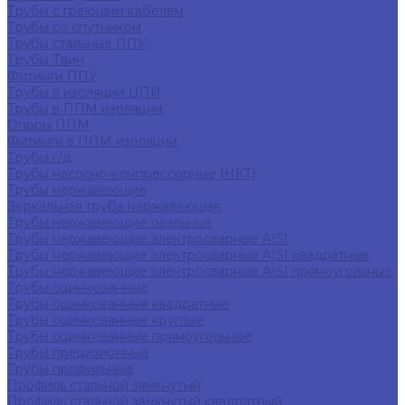
Трубы с греющим кабелем
Трубы со спутником
Трубы стальные ППУ
Трубы Твин
Фитинги ППУ
Трубы в изоляции ЦПИ
Трубы в ППМ изоляции
Опоры ППМ
Фитинги в ППМ изоляции
Трубы г/д
Трубы насосно-компрессорные (НКТ)
Трубы нержавеющие
Зеркальная труба нержавеющая
Трубы нержавеющие овальные
Трубы нержавеющие электросварные AISI
Трубы нержавеющие электросварные AISI квадратные
Трубы нержавеющие электросварные AISI прямоугольные
Трубы оцинкованные
Трубы оцинкованные квадратные
Трубы оцинкованные круглые
Трубы оцинкованные прямоугольные
Трубы прецизионные
Трубы профильные
Профиль стальной замкнутый
Профиль стальной замкнутый квадратный