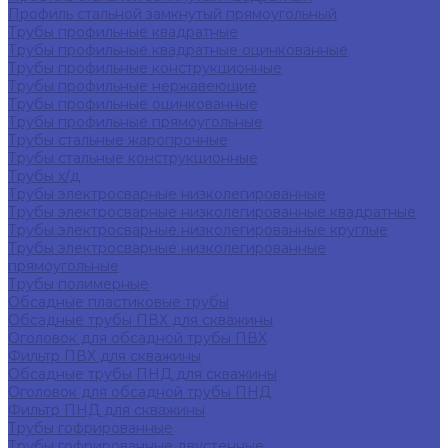
Профиль стальной замкнутый прямоугольный
Трубы профильные квадратные
Трубы профильные квадратные оцинкованные
Трубы профильные конструкционные
Трубы профильные нержавеющие
Трубы профильные оцинкованные
Трубы профильные прямоугольные
Трубы стальные жаропрочные
Трубы стальные конструкционные
Трубы х/д
Трубы электросварные низколегированные
Трубы электросварные низколегированные квадратные
Трубы электросварные низколегированные круглые
Трубы электросварные низколегированные
прямоугольные
Трубы полимерные
Обсадные пластиковые трубы
Обсадные трубы ПВХ для скважины
Оголовок для обсадной трубы ПВХ
Фильтр ПВХ для скважины
Обсадные трубы ПНД для скважины
Оголовок для обсадной трубы ПНД
Фильтр ПНД для скважины
Трубы гофрированные
Трубы гофрированные двустенные