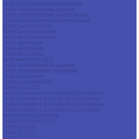
Трубы электросварные квадратные
Трубы электросварные круглые
Трубы электросварные оцинкованные
Трубы электросварные прямоугольные
Магистральные трубы
Труба биметаллическая
Труба восстановленная
Труба газлифтная
Труба криогенная
Трубы бесшовные
Котельные трубы КВД
Труба легированная бесшовная
Трубы нержавеющие бесшовные
Трубы в изоляции
Трубы в изоляции ВУС
Трубы ВУС ЦПП
Трубы стальные в 2-х слойной ВУС изоляции
Трубы стальные в 2-х слойной УС изоляции
Трубы стальные в 3-х слойной ВУС изоляции
Трубы стальные в 3-х слойной УС изоляции
Фитинги в ВУС изоляции
Трубы в изоляции ППУ
Труба ППУ ОЦ
Труба ППУ ПЭ
Трубы ПНД ППУ