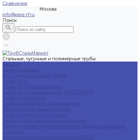
Сравнение
Москва
Рассчитать заказ
info@pipe-rf.ru
Поиск
Стальные, чугунные и полимерные трубы
Каталог
Трубы стальные
ВГП, электросварные трубы
Трубы ВГП
Трубы ВГП оцинкованные
Трубы ВГП оцинкованные ГОСТ 3262-75
Трубы из обечайки
Трубы квадратные оцинкованные
Трубы круглые оцинкованные
Трубы нефтегазопроводные
Трубы прямоугольные оцинкованные
Трубы стальные для изготовления защитных футляров
(кожухов)
Трубы электросварные в изоляции ППУ