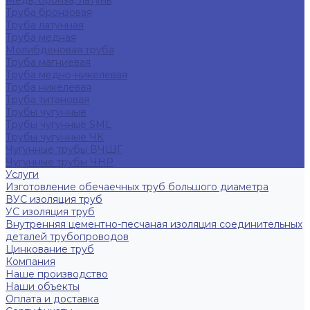
Медь, бронза, латунь
Труба бронзовая
Труба латунная
Труба медная
Молибденовая труба
Труба магниевая
Труба медно-никелевая
Труба никелевая
Труба титановая
Трубы чугунные
Трубы чугунные SML
Трубы чугунные ЧК
Чугунные трубы ВЧШГ
Чугунные трубы ЧНР
Услуги
Изготовление обечаечных труб большого диаметра
ВУС изоляция труб
УС изоляция труб
Внутренняя цементно-песчаная изоляция соединительных
деталей трубопроводов
Цинкование труб
Компания
Наше производство
Наши объекты
Оплата и доставка