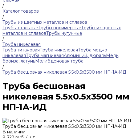
Главная
/
Каталог товаров
/
Трубы из цветных металлов и сплавов
Трубы стальные
Трубы полимерные
Трубы из цветных
металлов и сплавов
Трубы чугунные
/
Труба никелевая
Труба титановая
Труба никелевая
Труба медно-
никелевая
Труба магниевая
Алюминий, дюраль
Медь,
бронза, латунь
Молибденовая труба
/
Труба бесшовная никелевая 5.5х0.5х3500 мм НП-1А-ИД
Труба бесшовная
никелевая 5.5х0.5х3500 мм
НП-1А-ИД
Труба бесшовная никелевая 5.5х0.5х3500 мм НП-1А-ИД
В наличии
8 322 руб.
/
шт