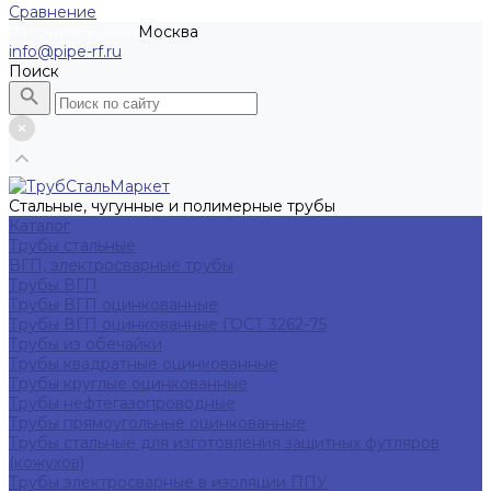
Сравнение
Москва
Рассчитать заказ
info@pipe-rf.ru
Поиск
Стальные, чугунные и полимерные трубы
Каталог
Трубы стальные
ВГП, электросварные трубы
Трубы ВГП
Трубы ВГП оцинкованные
Трубы ВГП оцинкованные ГОСТ 3262-75
Трубы из обечайки
Трубы квадратные оцинкованные
Трубы круглые оцинкованные
Трубы нефтегазопроводные
Трубы прямоугольные оцинкованные
Трубы стальные для изготовления защитных футляров
(кожухов)
Трубы электросварные в изоляции ППУ