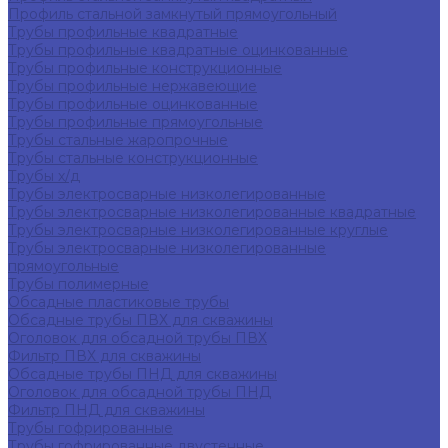
Профиль стальной замкнутый прямоугольный
Трубы профильные квадратные
Трубы профильные квадратные оцинкованные
Трубы профильные конструкционные
Трубы профильные нержавеющие
Трубы профильные оцинкованные
Трубы профильные прямоугольные
Трубы стальные жаропрочные
Трубы стальные конструкционные
Трубы х/д
Трубы электросварные низколегированные
Трубы электросварные низколегированные квадратные
Трубы электросварные низколегированные круглые
Трубы электросварные низколегированные
прямоугольные
Трубы полимерные
Обсадные пластиковые трубы
Обсадные трубы ПВХ для скважины
Оголовок для обсадной трубы ПВХ
Фильтр ПВХ для скважины
Обсадные трубы ПНД для скважины
Оголовок для обсадной трубы ПНД
Фильтр ПНД для скважины
Трубы гофрированные
Трубы гофрированные двустенные