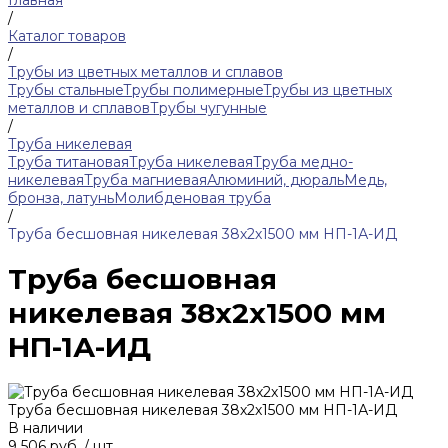
Главная
/
Каталог товаров
/
Трубы из цветных металлов и сплавов
Трубы стальные
Трубы полимерные
Трубы из цветных
металлов и сплавов
Трубы чугунные
/
Труба никелевая
Труба титановая
Труба никелевая
Труба медно-
никелевая
Труба магниевая
Алюминий, дюраль
Медь,
бронза, латунь
Молибденовая труба
/
Труба бесшовная никелевая 38х2х1500 мм НП-1А-ИД
Труба бесшовная
никелевая 38х2х1500 мм
НП-1А-ИД
Труба бесшовная никелевая 38х2х1500 мм НП-1А-ИД
В наличии
9 506 руб.
/
шт