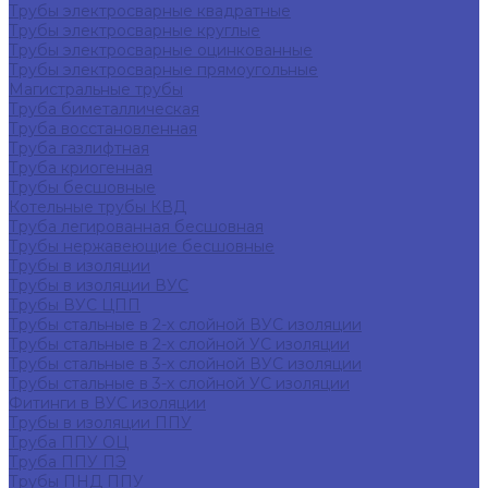
Трубы электросварные квадратные
Трубы электросварные круглые
Трубы электросварные оцинкованные
Трубы электросварные прямоугольные
Магистральные трубы
Труба биметаллическая
Труба восстановленная
Труба газлифтная
Труба криогенная
Трубы бесшовные
Котельные трубы КВД
Труба легированная бесшовная
Трубы нержавеющие бесшовные
Трубы в изоляции
Трубы в изоляции ВУС
Трубы ВУС ЦПП
Трубы стальные в 2-х слойной ВУС изоляции
Трубы стальные в 2-х слойной УС изоляции
Трубы стальные в 3-х слойной ВУС изоляции
Трубы стальные в 3-х слойной УС изоляции
Фитинги в ВУС изоляции
Трубы в изоляции ППУ
Труба ППУ ОЦ
Труба ППУ ПЭ
Трубы ПНД ППУ