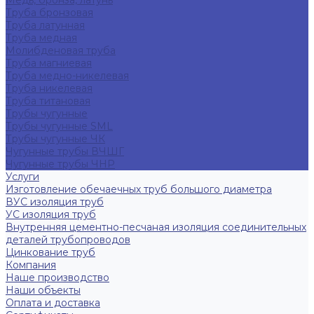
Медь, бронза, латунь
Труба бронзовая
Труба латунная
Труба медная
Молибденовая труба
Труба магниевая
Труба медно-никелевая
Труба никелевая
Труба титановая
Трубы чугунные
Трубы чугунные SML
Трубы чугунные ЧК
Чугунные трубы ВЧШГ
Чугунные трубы ЧНР
Услуги
Изготовление обечаечных труб большого диаметра
ВУС изоляция труб
УС изоляция труб
Внутренняя цементно-песчаная изоляция соединительных
деталей трубопроводов
Цинкование труб
Компания
Наше производство
Наши объекты
Оплата и доставка