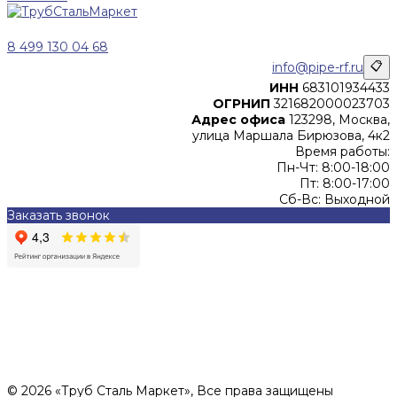
8 499 130 04 68
info@pipe-rf.ru
📋
ИНН
683101934433
ОГРНИП
321682000023703
Адрес офиса
123298, Москва,
улица Маршала Бирюзова, 4к2
Время работы:
Пн-Чт: 8:00-18:00
Пт: 8:00-17:00
Сб-Вс: Выходной
Заказать звонок
Цены, указанные на сайте, не являются офертой (в
соответствии со ст.435 ГК РФ), и не влекут за собой
обязательств ИП Денисов Александр Николаевич по
заключению Договора. Окончательная стоимость и сроки
поставки уточняются после составления Спецификации и
фиксируются в Счете на оплату, а также Спецификации на
поставку товара.
© 2026 «Труб Сталь Маркет», Все права защищены