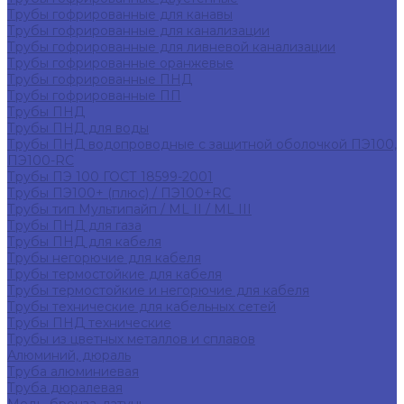
Трубы гофрированные для канавы
Трубы гофрированные для канализации
Трубы гофрированные для ливневой канализации
Трубы гофрированные оранжевые
Трубы гофрированные ПНД
Трубы гофрированные ПП
Трубы ПНД
Трубы ПНД для воды
Трубы ПНД водопроводные с защитной оболочкой ПЭ100,
ПЭ100-RC
Трубы ПЭ 100 ГОСТ 18599-2001
Трубы ПЭ100+ (плюс) / ПЭ100+RC
Трубы тип Мультипайп / ML II / ML III
Трубы ПНД для газа
Трубы ПНД для кабеля
Трубы негорючие для кабеля
Трубы термостойкие для кабеля
Трубы термостойкие и негорючие для кабеля
Трубы технические для кабельных сетей
Трубы ПНД технические
Трубы из цветных металлов и сплавов
Алюминий, дюраль
Труба алюминиевая
Труба дюралевая