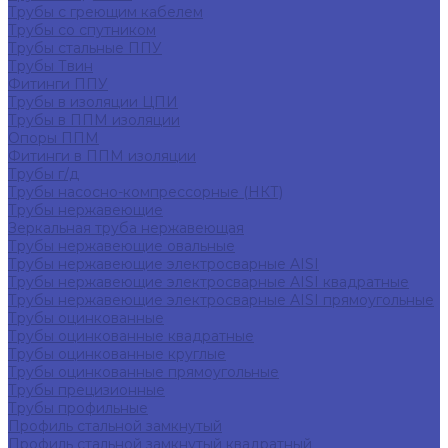
Трубы с греющим кабелем
Трубы со спутником
Трубы стальные ППУ
Трубы Твин
Фитинги ППУ
Трубы в изоляции ЦПИ
Трубы в ППМ изоляции
Опоры ППМ
Фитинги в ППМ изоляции
Трубы г/д
Трубы насосно-компрессорные (НКТ)
Трубы нержавеющие
Зеркальная труба нержавеющая
Трубы нержавеющие овальные
Трубы нержавеющие электросварные AISI
Трубы нержавеющие электросварные AISI квадратные
Трубы нержавеющие электросварные AISI прямоугольные
Трубы оцинкованные
Трубы оцинкованные квадратные
Трубы оцинкованные круглые
Трубы оцинкованные прямоугольные
Трубы прецизионные
Трубы профильные
Профиль стальной замкнутый
Профиль стальной замкнутый квадратный