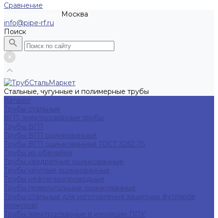
Сравнение
Москва
Рассчитать заказ
info@pipe-rf.ru
Поиск
Стальные, чугунные и полимерные трубы
Каталог
Трубы стальные
ВГП, электросварные трубы
Трубы ВГП
Трубы ВГП оцинкованные
Трубы ВГП оцинкованные ГОСТ 3262-75
Трубы из обечайки
Трубы квадратные оцинкованные
Трубы круглые оцинкованные
Трубы нефтегазопроводные
Трубы прямоугольные оцинкованные
Трубы стальные для изготовления защитных футляров
(кожухов)
Трубы электросварные в изоляции ППУ