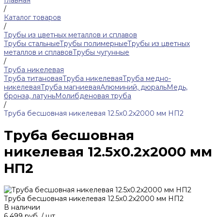
Главная
/
Каталог товаров
/
Трубы из цветных металлов и сплавов
Трубы стальные
Трубы полимерные
Трубы из цветных
металлов и сплавов
Трубы чугунные
/
Труба никелевая
Труба титановая
Труба никелевая
Труба медно-
никелевая
Труба магниевая
Алюминий, дюраль
Медь,
бронза, латунь
Молибденовая труба
/
Труба бесшовная никелевая 12.5х0.2х2000 мм НП2
Труба бесшовная
никелевая 12.5х0.2х2000 мм
НП2
Труба бесшовная никелевая 12.5х0.2х2000 мм НП2
В наличии
6 499 руб.
/
шт