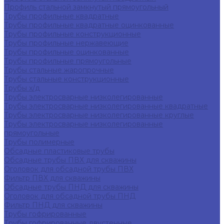
Профиль стальной замкнутый прямоугольный
Трубы профильные квадратные
Трубы профильные квадратные оцинкованные
Трубы профильные конструкционные
Трубы профильные нержавеющие
Трубы профильные оцинкованные
Трубы профильные прямоугольные
Трубы стальные жаропрочные
Трубы стальные конструкционные
Трубы х/д
Трубы электросварные низколегированные
Трубы электросварные низколегированные квадратные
Трубы электросварные низколегированные круглые
Трубы электросварные низколегированные
прямоугольные
Трубы полимерные
Обсадные пластиковые трубы
Обсадные трубы ПВХ для скважины
Оголовок для обсадной трубы ПВХ
Фильтр ПВХ для скважины
Обсадные трубы ПНД для скважины
Оголовок для обсадной трубы ПНД
Фильтр ПНД для скважины
Трубы гофрированные
Трубы гофрированные двустенные