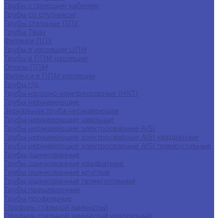
Трубы с греющим кабелем
Трубы со спутником
Трубы стальные ППУ
Трубы Твин
Фитинги ППУ
Трубы в изоляции ЦПИ
Трубы в ППМ изоляции
Опоры ППМ
Фитинги в ППМ изоляции
Трубы г/д
Трубы насосно-компрессорные (НКТ)
Трубы нержавеющие
Зеркальная труба нержавеющая
Трубы нержавеющие овальные
Трубы нержавеющие электросварные AISI
Трубы нержавеющие электросварные AISI квадратные
Трубы нержавеющие электросварные AISI прямоугольные
Трубы оцинкованные
Трубы оцинкованные квадратные
Трубы оцинкованные круглые
Трубы оцинкованные прямоугольные
Трубы прецизионные
Трубы профильные
Профиль стальной замкнутый
Профиль стальной замкнутый квадратный