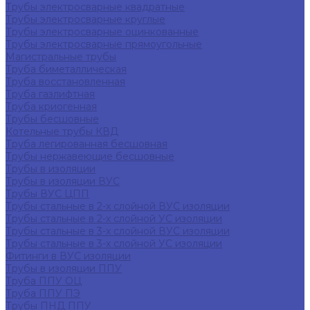
Трубы электросварные квадратные
Трубы электросварные круглые
Трубы электросварные оцинкованные
Трубы электросварные прямоугольные
Магистральные трубы
Труба биметаллическая
Труба восстановленная
Труба газлифтная
Труба криогенная
Трубы бесшовные
Котельные трубы КВД
Труба легированная бесшовная
Трубы нержавеющие бесшовные
Трубы в изоляции
Трубы в изоляции ВУС
Трубы ВУС ЦПП
Трубы стальные в 2-х слойной ВУС изоляции
Трубы стальные в 2-х слойной УС изоляции
Трубы стальные в 3-х слойной ВУС изоляции
Трубы стальные в 3-х слойной УС изоляции
Фитинги в ВУС изоляции
Трубы в изоляции ППУ
Труба ППУ ОЦ
Труба ППУ ПЭ
Трубы ПНД ППУ