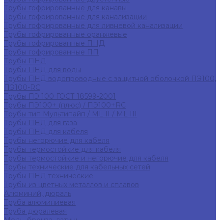
Трубы гофрированные для канавы
Трубы гофрированные для канализации
Трубы гофрированные для ливневой канализации
Трубы гофрированные оранжевые
Трубы гофрированные ПНД
Трубы гофрированные ПП
Трубы ПНД
Трубы ПНД для воды
Трубы ПНД водопроводные с защитной оболочкой ПЭ100,
ПЭ100-RC
Трубы ПЭ 100 ГОСТ 18599-2001
Трубы ПЭ100+ (плюс) / ПЭ100+RC
Трубы тип Мультипайп / ML II / ML III
Трубы ПНД для газа
Трубы ПНД для кабеля
Трубы негорючие для кабеля
Трубы термостойкие для кабеля
Трубы термостойкие и негорючие для кабеля
Трубы технические для кабельных сетей
Трубы ПНД технические
Трубы из цветных металлов и сплавов
Алюминий, дюраль
Труба алюминиевая
Труба дюралевая