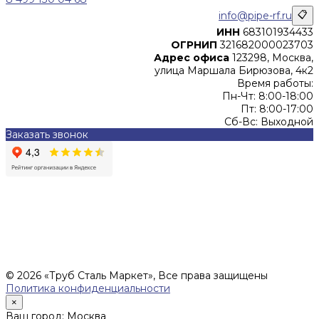
info@pipe-rf.ru
📋
ИНН
683101934433
ОГРНИП
321682000023703
Адрес офиса
123298, Москва,
улица Маршала Бирюзова, 4к2
Время работы:
Пн-Чт: 8:00-18:00
Пт: 8:00-17:00
Сб-Вс: Выходной
Заказать звонок
Цены, указанные на сайте, не являются офертой (в
соответствии со ст.435 ГК РФ), и не влекут за собой
обязательств ИП Денисов Александр Николаевич по
заключению Договора. Окончательная стоимость и сроки
поставки уточняются после составления Спецификации и
фиксируются в Счете на оплату, а также Спецификации на
поставку товара.
© 2026 «Труб Сталь Маркет», Все права защищены
Политика конфиденциальности
×
Ваш город: Москва