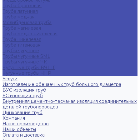
Медь, бронза, латунь
Труба бронзовая
Труба латунная
Труба медная
Молибденовая труба
Труба магниевая
Труба медно-никелевая
Труба никелевая
Труба титановая
Трубы чугунные
Трубы чугунные SML
Трубы чугунные ЧК
Чугунные трубы ВЧШГ
Чугунные трубы ЧНР
Услуги
Изготовление обечаечных труб большого диаметра
ВУС изоляция труб
УС изоляция труб
Внутренняя цементно-песчаная изоляция соединительных
деталей трубопроводов
Цинкование труб
Компания
Наше производство
Наши объекты
Оплата и доставка