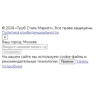
соответствии со ст.435 ГК РФ), и не влекут за собой
обязательств ИП Денисов Александр Николаевич по
заключению Договора. Окончательная стоимость и сроки
поставки уточняются после составления Спецификации и
фиксируются в Счете на оплату, а также Спецификации на
поставку товара.
© 2026 «Труб Сталь Маркет», Все права защищены
Политика конфиденциальности
×
Ваш город: Москва
Сохранить
На нашем сайте мы используем cookie-файлы и
рекомендательные технологии.
Узнать
Понятно
подробнее