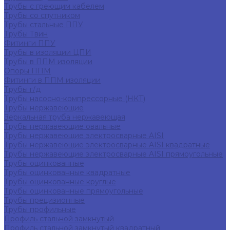
Трубы с греющим кабелем
Трубы со спутником
Трубы стальные ППУ
Трубы Твин
Фитинги ППУ
Трубы в изоляции ЦПИ
Трубы в ППМ изоляции
Опоры ППМ
Фитинги в ППМ изоляции
Трубы г/д
Трубы насосно-компрессорные (НКТ)
Трубы нержавеющие
Зеркальная труба нержавеющая
Трубы нержавеющие овальные
Трубы нержавеющие электросварные AISI
Трубы нержавеющие электросварные AISI квадратные
Трубы нержавеющие электросварные AISI прямоугольные
Трубы оцинкованные
Трубы оцинкованные квадратные
Трубы оцинкованные круглые
Трубы оцинкованные прямоугольные
Трубы прецизионные
Трубы профильные
Профиль стальной замкнутый
Профиль стальной замкнутый квадратный