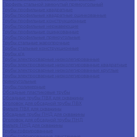
Профиль стальной замкнутый прямоугольный
Трубы профильные квадратные
Трубы профильные квадратные оцинкованные
Трубы профильные конструкционные
Трубы профильные нержавеющие
Трубы профильные оцинкованные
Трубы профильные прямоугольные
Трубы стальные жаропрочные
Трубы стальные конструкционные
Трубы х/д
Трубы электросварные низколегированные
Трубы электросварные низколегированные квадратные
Трубы электросварные низколегированные круглые
Трубы электросварные низколегированные
прямоугольные
Трубы полимерные
Обсадные пластиковые трубы
Обсадные трубы ПВХ для скважины
Оголовок для обсадной трубы ПВХ
Фильтр ПВХ для скважины
Обсадные трубы ПНД для скважины
Оголовок для обсадной трубы ПНД
Фильтр ПНД для скважины
Трубы гофрированные
Трубы гофрированные двустенные