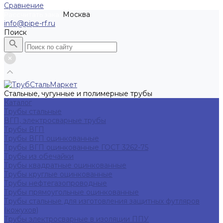
Сравнение
Москва
Рассчитать заказ
info@pipe-rf.ru
Поиск
Стальные, чугунные и полимерные трубы
Каталог
Трубы стальные
ВГП, электросварные трубы
Трубы ВГП
Трубы ВГП оцинкованные
Трубы ВГП оцинкованные ГОСТ 3262-75
Трубы из обечайки
Трубы квадратные оцинкованные
Трубы круглые оцинкованные
Трубы нефтегазопроводные
Трубы прямоугольные оцинкованные
Трубы стальные для изготовления защитных футляров
(кожухов)
Трубы электросварные в изоляции ППУ