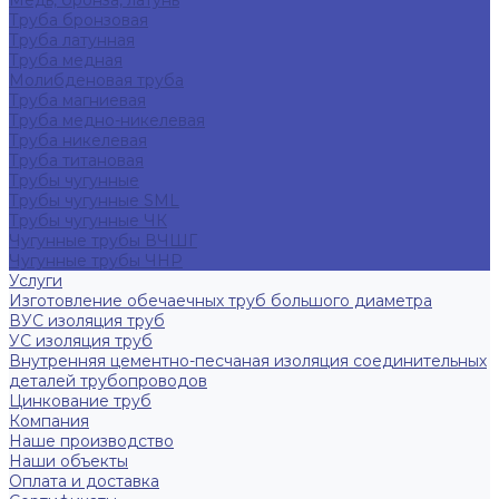
Медь, бронза, латунь
Труба бронзовая
Труба латунная
Труба медная
Молибденовая труба
Труба магниевая
Труба медно-никелевая
Труба никелевая
Труба титановая
Трубы чугунные
Трубы чугунные SML
Трубы чугунные ЧК
Чугунные трубы ВЧШГ
Чугунные трубы ЧНР
Услуги
Изготовление обечаечных труб большого диаметра
ВУС изоляция труб
УС изоляция труб
Внутренняя цементно-песчаная изоляция соединительных
деталей трубопроводов
Цинкование труб
Компания
Наше производство
Наши объекты
Оплата и доставка