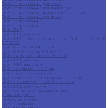
Трубы гофрированные для канавы
Трубы гофрированные для канализации
Трубы гофрированные для ливневой канализации
Трубы гофрированные оранжевые
Трубы гофрированные ПНД
Трубы гофрированные ПП
Трубы ПНД
Трубы ПНД для воды
Трубы ПНД водопроводные с защитной оболочкой ПЭ100,
ПЭ100-RC
Трубы ПЭ 100 ГОСТ 18599-2001
Трубы ПЭ100+ (плюс) / ПЭ100+RC
Трубы тип Мультипайп / ML II / ML III
Трубы ПНД для газа
Трубы ПНД для кабеля
Трубы негорючие для кабеля
Трубы термостойкие для кабеля
Трубы термостойкие и негорючие для кабеля
Трубы технические для кабельных сетей
Трубы ПНД технические
Трубы из цветных металлов и сплавов
Алюминий, дюраль
Труба алюминиевая
Труба дюралевая