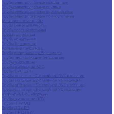
Трубы электросварные квадратные
Трубы электросварные круглые
Трубы электросварные оцинкованные
Трубы электросварные прямоугольные
Магистральные трубы
Труба биметаллическая
Труба восстановленная
Труба газлифтная
Труба криогенная
Трубы бесшовные
Котельные трубы КВД
Труба легированная бесшовная
Трубы нержавеющие бесшовные
Трубы в изоляции
Трубы в изоляции ВУС
Трубы ВУС ЦПП
Трубы стальные в 2-х слойной ВУС изоляции
Трубы стальные в 2-х слойной УС изоляции
Трубы стальные в 3-х слойной ВУС изоляции
Трубы стальные в 3-х слойной УС изоляции
Фитинги в ВУС изоляции
Трубы в изоляции ППУ
Труба ППУ ОЦ
Труба ППУ ПЭ
Трубы ПНД ППУ