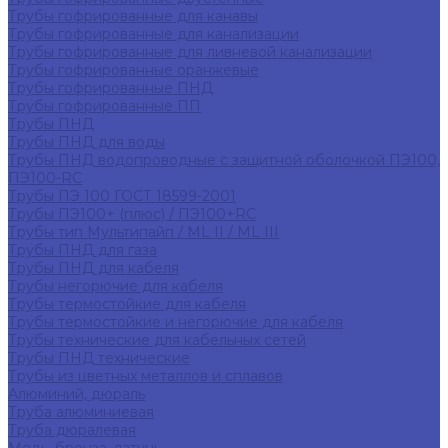
Трубы гофрированные для канавы
Трубы гофрированные для канализации
Трубы гофрированные для ливневой канализации
Трубы гофрированные оранжевые
Трубы гофрированные ПНД
Трубы гофрированные ПП
Трубы ПНД
Трубы ПНД для воды
Трубы ПНД водопроводные с защитной оболочкой ПЭ100,
ПЭ100-RC
Трубы ПЭ 100 ГОСТ 18599-2001
Трубы ПЭ100+ (плюс) / ПЭ100+RC
Трубы тип Мультипайп / ML II / ML III
Трубы ПНД для газа
Трубы ПНД для кабеля
Трубы негорючие для кабеля
Трубы термостойкие для кабеля
Трубы термостойкие и негорючие для кабеля
Трубы технические для кабельных сетей
Трубы ПНД технические
Трубы из цветных металлов и сплавов
Алюминий, дюраль
Труба алюминиевая
Труба дюралевая