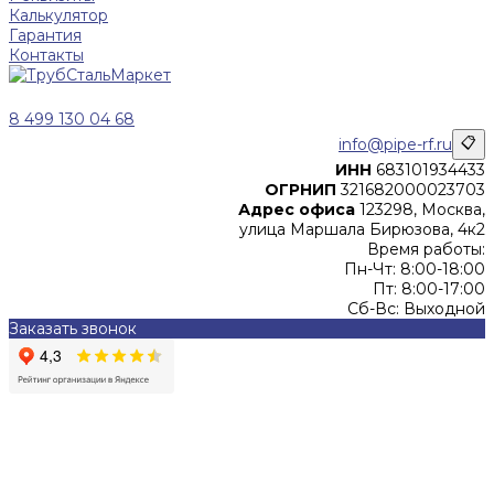
Калькулятор
Гарантия
Контакты
8 499 130 04 68
info@pipe-rf.ru
📋
ИНН
683101934433
ОГРНИП
321682000023703
Адрес офиса
123298, Москва,
улица Маршала Бирюзова, 4к2
Время работы:
Пн-Чт: 8:00-18:00
Пт: 8:00-17:00
Сб-Вс: Выходной
Заказать звонок
Цены, указанные на сайте, не являются офертой (в
соответствии со ст.435 ГК РФ), и не влекут за собой
обязательств ИП Денисов Александр Николаевич по
заключению Договора. Окончательная стоимость и сроки
поставки уточняются после составления Спецификации и