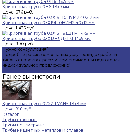
Криогенная труба 0Н6 18х9 мм
Цена: 676 руб.
Криогенная труба 03Х19Г10Н7М2 40х12 мм
Цена: 1 435 руб.
Криогенная труба 03Х13Н9Д2ТМ 14х9 мм
Цена: 990 руб.
Нужна консультация?
Подробно расскажем о наших услугах, видах работ и
типовых проектах, рассчитаем стоимость и подготовим
индивидуальное предложение!
Задать вопрос
Ранее вы смотрели
Криогенная труба 07Х21Г7АН5 18х8 мм
Цена: 916 руб.
Каталог
Трубы стальные
Трубы полимерные
Трубы из цветных металлов и сплавов