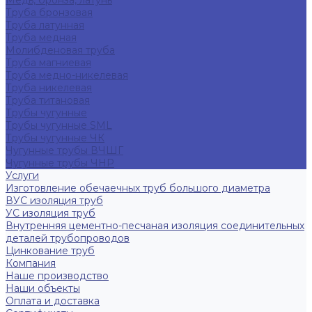
Медь, бронза, латунь
Труба бронзовая
Труба латунная
Труба медная
Молибденовая труба
Труба магниевая
Труба медно-никелевая
Труба никелевая
Труба титановая
Трубы чугунные
Трубы чугунные SML
Трубы чугунные ЧК
Чугунные трубы ВЧШГ
Чугунные трубы ЧНР
Услуги
Изготовление обечаечных труб большого диаметра
ВУС изоляция труб
УС изоляция труб
Внутренняя цементно-песчаная изоляция соединительных
деталей трубопроводов
Цинкование труб
Компания
Наше производство
Наши объекты
Оплата и доставка