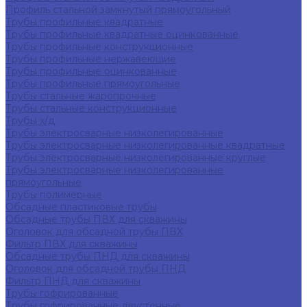
Профиль стальной замкнутый прямоугольный
Трубы профильные квадратные
Трубы профильные квадратные оцинкованные
Трубы профильные конструкционные
Трубы профильные нержавеющие
Трубы профильные оцинкованные
Трубы профильные прямоугольные
Трубы стальные жаропрочные
Трубы стальные конструкционные
Трубы х/д
Трубы электросварные низколегированные
Трубы электросварные низколегированные квадратные
Трубы электросварные низколегированные круглые
Трубы электросварные низколегированные
прямоугольные
Трубы полимерные
Обсадные пластиковые трубы
Обсадные трубы ПВХ для скважины
Оголовок для обсадной трубы ПВХ
Фильтр ПВХ для скважины
Обсадные трубы ПНД для скважины
Оголовок для обсадной трубы ПНД
Фильтр ПНД для скважины
Трубы гофрированные
Трубы гофрированные двустенные