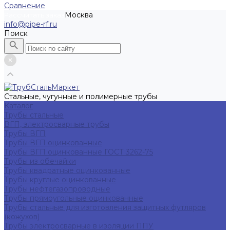
Сравнение
Москва
Рассчитать заказ
info@pipe-rf.ru
Поиск
Стальные, чугунные и полимерные трубы
Каталог
Трубы стальные
ВГП, электросварные трубы
Трубы ВГП
Трубы ВГП оцинкованные
Трубы ВГП оцинкованные ГОСТ 3262-75
Трубы из обечайки
Трубы квадратные оцинкованные
Трубы круглые оцинкованные
Трубы нефтегазопроводные
Трубы прямоугольные оцинкованные
Трубы стальные для изготовления защитных футляров
(кожухов)
Трубы электросварные в изоляции ППУ