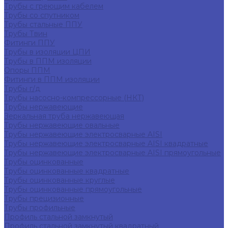
Трубы с греющим кабелем
Трубы со спутником
Трубы стальные ППУ
Трубы Твин
Фитинги ППУ
Трубы в изоляции ЦПИ
Трубы в ППМ изоляции
Опоры ППМ
Фитинги в ППМ изоляции
Трубы г/д
Трубы насосно-компрессорные (НКТ)
Трубы нержавеющие
Зеркальная труба нержавеющая
Трубы нержавеющие овальные
Трубы нержавеющие электросварные AISI
Трубы нержавеющие электросварные AISI квадратные
Трубы нержавеющие электросварные AISI прямоугольные
Трубы оцинкованные
Трубы оцинкованные квадратные
Трубы оцинкованные круглые
Трубы оцинкованные прямоугольные
Трубы прецизионные
Трубы профильные
Профиль стальной замкнутый
Профиль стальной замкнутый квадратный