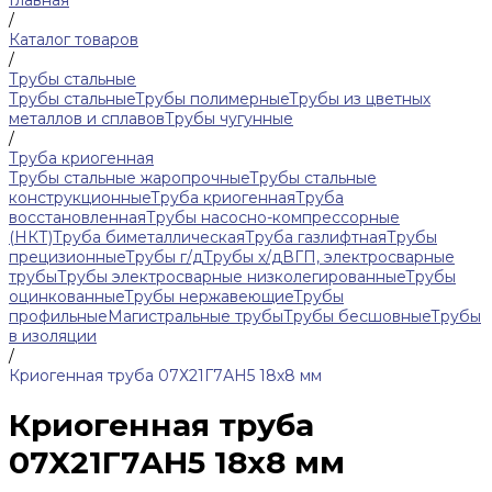
Главная
/
Каталог товаров
/
Трубы стальные
Трубы стальные
Трубы полимерные
Трубы из цветных
металлов и сплавов
Трубы чугунные
/
Труба криогенная
Трубы стальные жаропрочные
Трубы стальные
конструкционные
Труба криогенная
Труба
восстановленная
Трубы насосно-компрессорные
(НКТ)
Труба биметаллическая
Труба газлифтная
Трубы
прецизионные
Трубы г/д
Трубы х/д
ВГП, электросварные
трубы
Трубы электросварные низколегированные
Трубы
оцинкованные
Трубы нержавеющие
Трубы
профильные
Магистральные трубы
Трубы бесшовные
Трубы
в изоляции
/
Криогенная труба 07Х21Г7АН5 18х8 мм
Криогенная труба
07Х21Г7АН5 18х8 мм