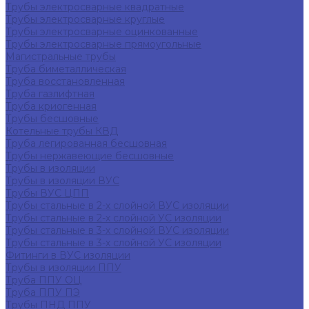
Трубы электросварные квадратные
Трубы электросварные круглые
Трубы электросварные оцинкованные
Трубы электросварные прямоугольные
Магистральные трубы
Труба биметаллическая
Труба восстановленная
Труба газлифтная
Труба криогенная
Трубы бесшовные
Котельные трубы КВД
Труба легированная бесшовная
Трубы нержавеющие бесшовные
Трубы в изоляции
Трубы в изоляции ВУС
Трубы ВУС ЦПП
Трубы стальные в 2-х слойной ВУС изоляции
Трубы стальные в 2-х слойной УС изоляции
Трубы стальные в 3-х слойной ВУС изоляции
Трубы стальные в 3-х слойной УС изоляции
Фитинги в ВУС изоляции
Трубы в изоляции ППУ
Труба ППУ ОЦ
Труба ППУ ПЭ
Трубы ПНД ППУ