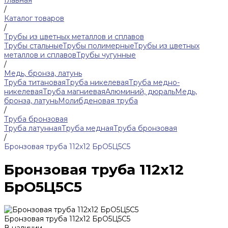
Главная
/
Каталог товаров
/
Трубы из цветных металлов и сплавов
Трубы стальные
Трубы полимерные
Трубы из цветных
металлов и сплавов
Трубы чугунные
/
Медь, бронза, латунь
Труба титановая
Труба никелевая
Труба медно-
никелевая
Труба магниевая
Алюминий, дюраль
Медь,
бронза, латунь
Молибденовая труба
/
Труба бронзовая
Труба латунная
Труба медная
Труба бронзовая
/
Бронзовая труба 112х12 БрО5Ц5С5
Бронзовая труба 112х12
БрО5Ц5С5
Бронзовая труба 112х12 БрО5Ц5С5
В наличии