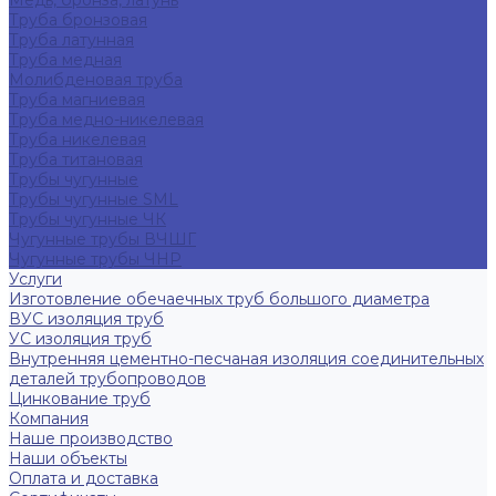
Медь, бронза, латунь
Труба бронзовая
Труба латунная
Труба медная
Молибденовая труба
Труба магниевая
Труба медно-никелевая
Труба никелевая
Труба титановая
Трубы чугунные
Трубы чугунные SML
Трубы чугунные ЧК
Чугунные трубы ВЧШГ
Чугунные трубы ЧНР
Услуги
Изготовление обечаечных труб большого диаметра
ВУС изоляция труб
УС изоляция труб
Внутренняя цементно-песчаная изоляция соединительных
деталей трубопроводов
Цинкование труб
Компания
Наше производство
Наши объекты
Оплата и доставка