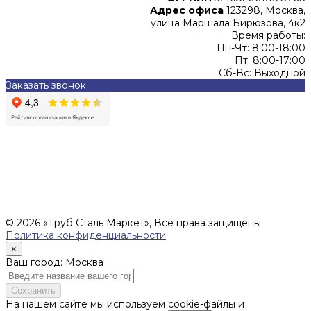
Адрес офиса
123298, Москва,
улица Маршала Бирюзова, 4к2
Время работы:
Пн-Чт: 8:00-18:00
Пт: 8:00-17:00
Сб-Вс: Выходной
Заказать звонок
Цены, указанные на сайте, не являются офертой (в
соответствии со ст.435 ГК РФ), и не влекут за собой
обязательств ИП Денисов Александр Николаевич по
заключению Договора. Окончательная стоимость и сроки
поставки уточняются после составления Спецификации и
фиксируются в Счете на оплату, а также Спецификации на
поставку товара.
© 2026 «Труб Сталь Маркет», Все права защищены
Политика конфиденциальности
×
Ваш город: Москва
Сохранить
На нашем сайте мы используем cookie-файлы и