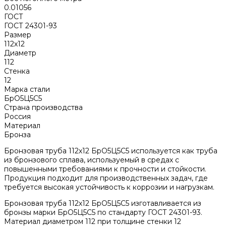
0.01056
ГОСТ
ГОСТ 24301-93
Размер
112х12
Диаметр
112
Стенка
12
Марка стали
БрО5Ц5С5
Страна производства
Россия
Материал
Бронза
Бронзовая труба 112х12 БрО5Ц5С5 используется как труба
из бронзового сплава, используемый в средах с
повышенными требованиями к прочности и стойкости.
Продукция подходит для производственных задач, где
требуется высокая устойчивость к коррозии и нагрузкам.
Бронзовая труба 112х12 БрО5Ц5С5 изготавливается из
бронзы марки БрО5Ц5С5 по стандарту ГОСТ 24301-93.
Материал диаметром 112 при толщине стенки 12