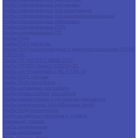
Трубы гофрированные для канавы
Трубы гофрированные для канализации
Трубы гофрированные для ливневой канализации
Трубы гофрированные оранжевые
Трубы гофрированные ПНД
Трубы гофрированные ПП
Трубы ПНД
Трубы ПНД для воды
Трубы ПНД водопроводные с защитной оболочкой ПЭ100,
ПЭ100-RC
Трубы ПЭ 100 ГОСТ 18599-2001
Трубы ПЭ100+ (плюс) / ПЭ100+RC
Трубы тип Мультипайп / ML II / ML III
Трубы ПНД для газа
Трубы ПНД для кабеля
Трубы негорючие для кабеля
Трубы термостойкие для кабеля
Трубы термостойкие и негорючие для кабеля
Трубы технические для кабельных сетей
Трубы ПНД технические
Трубы из цветных металлов и сплавов
Алюминий, дюраль
Труба алюминиевая
Труба дюралевая