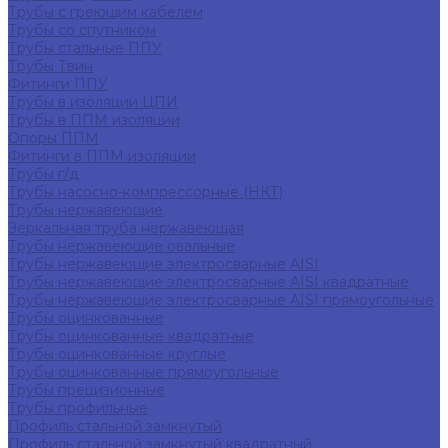
Трубы с греющим кабелем
Трубы со спутником
Трубы стальные ППУ
Трубы Твин
Фитинги ППУ
Трубы в изоляции ЦПИ
Трубы в ППМ изоляции
Опоры ППМ
Фитинги в ППМ изоляции
Трубы г/д
Трубы насосно-компрессорные (НКТ)
Трубы нержавеющие
Зеркальная труба нержавеющая
Трубы нержавеющие овальные
Трубы нержавеющие электросварные AISI
Трубы нержавеющие электросварные AISI квадратные
Трубы нержавеющие электросварные AISI прямоугольные
Трубы оцинкованные
Трубы оцинкованные квадратные
Трубы оцинкованные круглые
Трубы оцинкованные прямоугольные
Трубы прецизионные
Трубы профильные
Профиль стальной замкнутый
Профиль стальной замкнутый квадратный