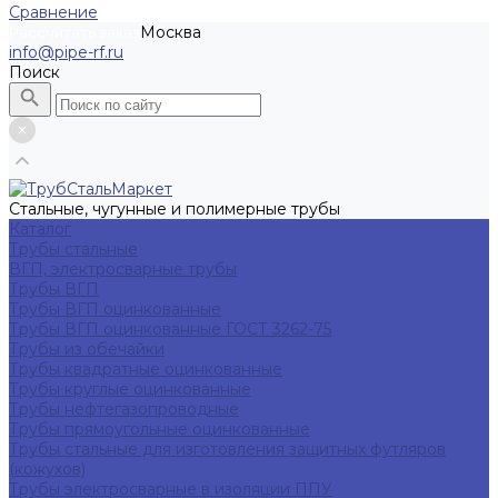
Сравнение
Москва
Рассчитать заказ
info@pipe-rf.ru
Поиск
Стальные, чугунные и полимерные трубы
Каталог
Трубы стальные
ВГП, электросварные трубы
Трубы ВГП
Трубы ВГП оцинкованные
Трубы ВГП оцинкованные ГОСТ 3262-75
Трубы из обечайки
Трубы квадратные оцинкованные
Трубы круглые оцинкованные
Трубы нефтегазопроводные
Трубы прямоугольные оцинкованные
Трубы стальные для изготовления защитных футляров
(кожухов)
Трубы электросварные в изоляции ППУ