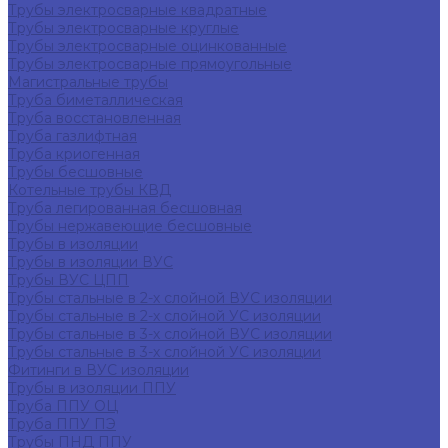
Трубы электросварные квадратные
Трубы электросварные круглые
Трубы электросварные оцинкованные
Трубы электросварные прямоугольные
Магистральные трубы
Труба биметаллическая
Труба восстановленная
Труба газлифтная
Труба криогенная
Трубы бесшовные
Котельные трубы КВД
Труба легированная бесшовная
Трубы нержавеющие бесшовные
Трубы в изоляции
Трубы в изоляции ВУС
Трубы ВУС ЦПП
Трубы стальные в 2-х слойной ВУС изоляции
Трубы стальные в 2-х слойной УС изоляции
Трубы стальные в 3-х слойной ВУС изоляции
Трубы стальные в 3-х слойной УС изоляции
Фитинги в ВУС изоляции
Трубы в изоляции ППУ
Труба ППУ ОЦ
Труба ППУ ПЭ
Трубы ПНД ППУ