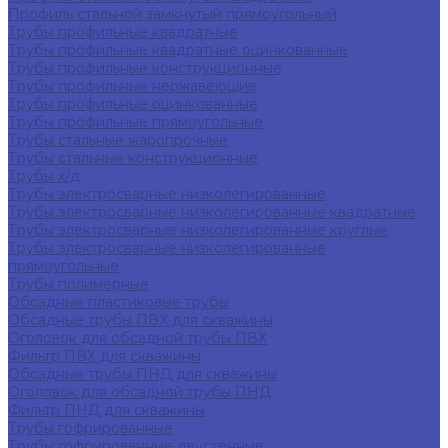
Профиль стальной замкнутый прямоугольный
Трубы профильные квадратные
Трубы профильные квадратные оцинкованные
Трубы профильные конструкционные
Трубы профильные нержавеющие
Трубы профильные оцинкованные
Трубы профильные прямоугольные
Трубы стальные жаропрочные
Трубы стальные конструкционные
Трубы х/д
Трубы электросварные низколегированные
Трубы электросварные низколегированные квадратные
Трубы электросварные низколегированные круглые
Трубы электросварные низколегированные
прямоугольные
Трубы полимерные
Обсадные пластиковые трубы
Обсадные трубы ПВХ для скважины
Оголовок для обсадной трубы ПВХ
Фильтр ПВХ для скважины
Обсадные трубы ПНД для скважины
Оголовок для обсадной трубы ПНД
Фильтр ПНД для скважины
Трубы гофрированные
Трубы гофрированные двустенные