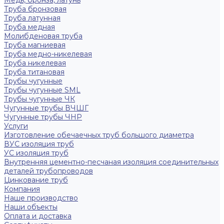
Медь, бронза, латунь
Труба бронзовая
Труба латунная
Труба медная
Молибденовая труба
Труба магниевая
Труба медно-никелевая
Труба никелевая
Труба титановая
Трубы чугунные
Трубы чугунные SML
Трубы чугунные ЧК
Чугунные трубы ВЧШГ
Чугунные трубы ЧНР
Услуги
Изготовление обечаечных труб большого диаметра
ВУС изоляция труб
УС изоляция труб
Внутренняя цементно-песчаная изоляция соединительных
деталей трубопроводов
Цинкование труб
Компания
Наше производство
Наши объекты
Оплата и доставка