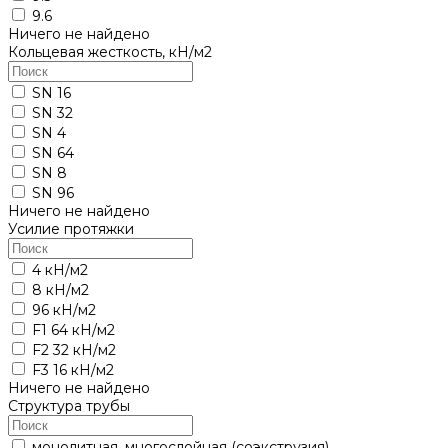
9.6
Ничего не найдено
Кольцевая жесткость, кН/м2
SN 16
SN 32
SN 4
SN 64
SN 8
SN 96
Ничего не найдено
Усилие протяжки
4 кН/м2
8 кН/м2
96 кН/м2
F1 64 кН/м2
F2 32 кН/м2
F3 16 кН/м2
Ничего не найдено
Структура трубы
монолитная, многослойная (соэкструзия)