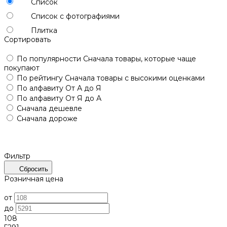
Список
Список с фотографиями
Плитка
Сортировать
По популярности
Сначала товары, которые чаще
покупают
По рейтингу
Сначала товары с высокими оценками
По алфавиту
От А до Я
По алфавиту
От Я до А
Сначала дешевле
Сначала дороже
Фильтр
Сбросить
Розничная цена
от
до
108