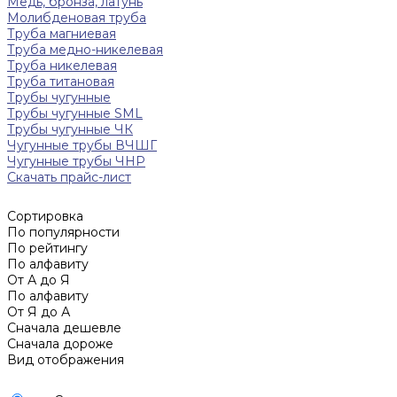
Медь, бронза, латунь
Молибденовая труба
Труба магниевая
Труба медно-никелевая
Труба никелевая
Труба титановая
Трубы чугунные
Трубы чугунные SML
Трубы чугунные ЧК
Чугунные трубы ВЧШГ
Чугунные трубы ЧНР
Скачать прайс-лист
Сортировка
По популярности
По рейтингу
По алфавиту
От А до Я
По алфавиту
От Я до А
Сначала дешевле
Сначала дороже
Вид отображения