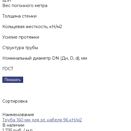
5291
Вес погонного метра
Толщина стенки
Кольцевая жесткость, кН/м2
Усилие протяжки
Структура трубы
Номинальный диаметр DN (Дн, D, d), мм
ГОСТ
Показать
Сортировка
Наименование
Труба 160 мм для эл. кабеля 96 кН/м2
В наличии
1 735 руб.
/ м.п.