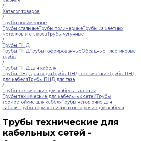
Главная
/
Каталог товаров
/
Трубы полимерные
Трубы стальные
Трубы полимерные
Трубы из цветных
металлов и сплавов
Трубы чугунные
/
Трубы ПНД
Трубы ПНД
Трубы гофрированные
Обсадные пластиковые
трубы
/
Трубы ПНД для кабеля
Трубы ПНД для воды
Трубы ПНД технические
Трубы ПНД
для кабеля
Трубы ПНД для газа
/
Трубы технические для кабельных сетей
Трубы технические для кабельных сетей
Трубы
термостойкие для кабеля
Трубы негорючие для
кабеля
Трубы термостойкие и негорючие для кабеля
Трубы технические для
кабельных сетей -