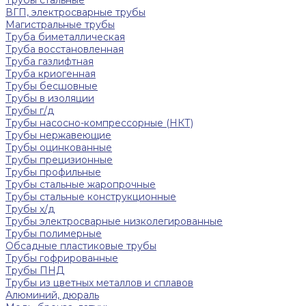
ВГП, электросварные трубы
Магистральные трубы
Труба биметаллическая
Труба восстановленная
Труба газлифтная
Труба криогенная
Трубы бесшовные
Трубы в изоляции
Трубы г/д
Трубы насосно-компрессорные (НКТ)
Трубы нержавеющие
Трубы оцинкованные
Трубы прецизионные
Трубы профильные
Трубы стальные жаропрочные
Трубы стальные конструкционные
Трубы х/д
Трубы электросварные низколегированные
Трубы полимерные
Обсадные пластиковые трубы
Трубы гофрированные
Трубы ПНД
Трубы из цветных металлов и сплавов
Алюминий, дюраль