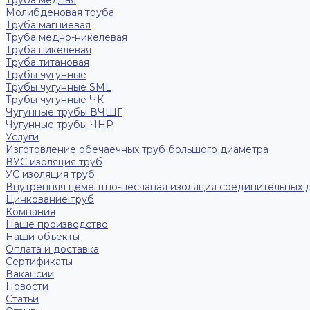
Труба медная
Молибденовая труба
Труба магниевая
Труба медно-никелевая
Труба никелевая
Труба титановая
Трубы чугунные
Трубы чугунные SML
Трубы чугунные ЧК
Чугунные трубы ВЧШГ
Чугунные трубы ЧНР
Услуги
Изготовление обечаечных труб большого диаметра
ВУС изоляция труб
УС изоляция труб
Внутренняя цементно-песчаная изоляция соединительных 
Цинкование труб
Компания
Наше производство
Наши объекты
Оплата и доставка
Сертификаты
Вакансии
Новости
Статьи