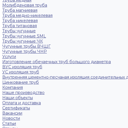
Труба медная
Молибденовая труба
Труба магниевая
Труба медно-никелевая
Труба никелевая
Труба титановая
Трубы чугунные
Трубы чугунные SML
Трубы чугунные ЧК
Чугунные трубы ВЧШГ
Чугунные трубы ЧНР
Услуги
Изготовление обечаечных труб большого диаметра
ВУС изоляция труб
УС изоляция труб
Внутренняя цементно-песчаная изоляция соединительных 
Цинкование труб
Компания
Наше производство
Наши объекты
Оплата и доставка
Сертификаты
Вакансии
Новости
Статьи