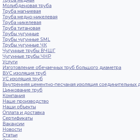
Труба медная
Молибденовая труба
Труба магниевая
Труба медно-никелевая
Труба никелевая
Труба титановая
Трубы чугунные
Трубы чугунные SML
Трубы чугунные ЧК
Чугунные трубы ВЧШГ
Чугунные трубы ЧНР
Услуги
Изготовление обечаечных труб большого диаметра
ВУС изоляция труб
УС изоляция труб
Внутренняя цементно-песчаная изоляция соединительных 
Цинкование труб
Компания
Наше производство
Наши объекты
Оплата и доставка
Сертификаты
Вакансии
Новости
Статьи