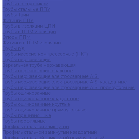
Трубы со спутником
Трубы стальные ППУ
Трубы Твин
Фитинги ППУ
Трубы в изоляции ЦПИ
Трубы в ППМ изоляции
Опоры ППМ
Фитинги в ППМ изоляции
Трубы г/д
Трубы насосно-компрессорные (НКТ)
Трубы нержавеющие
Зеркальная труба нержавеющая
Трубы нержавеющие овальные
Трубы нержавеющие электросварные AISI
Трубы нержавеющие электросварные AISI квадратные
Трубы нержавеющие электросварные AISI прямоугольные
Трубы оцинкованные
Трубы оцинкованные квадратные
Трубы оцинкованные круглые
Трубы оцинкованные прямоугольные
Трубы прецизионные
Трубы профильные
Профиль стальной замкнутый
Профиль стальной замкнутый квадратный
Профиль стальной замкнутый прямоугольный