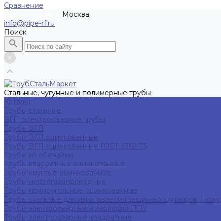
Сравнение
Москва
Рассчитать заказ
info@pipe-rf.ru
Поиск
Стальные, чугунные и полимерные трубы
Каталог
Трубы стальные
ВГП, электросварные трубы
Трубы ВГП
Трубы ВГП оцинкованные
Трубы ВГП оцинкованные ГОСТ 3262-75
Трубы из обечайки
Трубы квадратные оцинкованные
Трубы круглые оцинкованные
Трубы нефтегазопроводные
Трубы прямоугольные оцинкованные
Трубы стальные для изготовления защитных футляров (кожу
Трубы электросварные в изоляции ППУ
Трубы электросварные квадратные