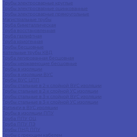
Трубы электросварные круглые
Трубы электросварные оцинкованные
Трубы электросварные прямоугольные
Магистральные трубы
Труба биметаллическая
Труба восстановленная
Труба газлифтная
Труба криогенная
Трубы бесшовные
Котельные трубы КВД
Труба легированная бесшовная
Трубы нержавеющие бесшовные
Трубы в изоляции
Трубы в изоляции ВУС
Трубы ВУС ЦПП
Трубы стальные в 2-х слойной ВУС изоляции
Трубы стальные в 2-х слойной УС изоляции
Трубы стальные в 3-х слойной ВУС изоляции
Трубы стальные в 3-х слойной УС изоляции
Фитинги в ВУС изоляции
Трубы в изоляции ППУ
Труба ППУ ОЦ
Труба ППУ ПЭ
Трубы ПНД ППУ
Трубы с греющим кабелем