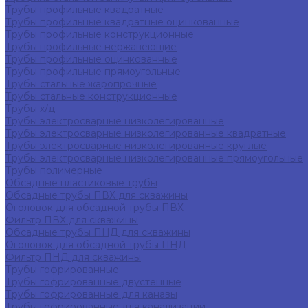
Трубы профильные квадратные
Трубы профильные квадратные оцинкованные
Трубы профильные конструкционные
Трубы профильные нержавеющие
Трубы профильные оцинкованные
Трубы профильные прямоугольные
Трубы стальные жаропрочные
Трубы стальные конструкционные
Трубы х/д
Трубы электросварные низколегированные
Трубы электросварные низколегированные квадратные
Трубы электросварные низколегированные круглые
Трубы электросварные низколегированные прямоугольные
Трубы полимерные
Обсадные пластиковые трубы
Обсадные трубы ПВХ для скважины
Оголовок для обсадной трубы ПВХ
Фильтр ПВХ для скважины
Обсадные трубы ПНД для скважины
Оголовок для обсадной трубы ПНД
Фильтр ПНД для скважины
Трубы гофрированные
Трубы гофрированные двустенные
Трубы гофрированные для канавы
Трубы гофрированные для канализации