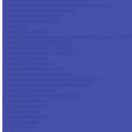
Трубы гофрированные для ливневой канализации
Трубы гофрированные оранжевые
Трубы гофрированные ПНД
Трубы гофрированные ПП
Трубы ПНД
Трубы ПНД для воды
Трубы ПНД водопроводные с защитной оболочкой ПЭ100,
Трубы ПЭ 100 ГОСТ 18599-2001
Трубы ПЭ100+ (плюс) / ПЭ100+RC
Трубы тип Мультипайп / ML II / ML III
Трубы ПНД для газа
Трубы ПНД для кабеля
Трубы негорючие для кабеля
Трубы термостойкие для кабеля
Трубы термостойкие и негорючие для кабеля
Трубы технические для кабельных сетей
Трубы ПНД технические
Трубы из цветных металлов и сплавов
Алюминий, дюраль
Труба алюминиевая
Труба дюралевая
Медь, бронза, латунь
Труба бронзовая
Труба латунная