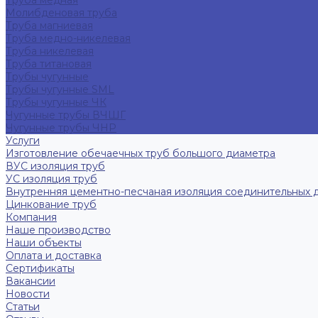
Труба медная
Молибденовая труба
Труба магниевая
Труба медно-никелевая
Труба никелевая
Труба титановая
Трубы чугунные
Трубы чугунные SML
Трубы чугунные ЧК
Чугунные трубы ВЧШГ
Чугунные трубы ЧНР
Услуги
Изготовление обечаечных труб большого диаметра
ВУС изоляция труб
УС изоляция труб
Внутренняя цементно-песчаная изоляция соединительных 
Цинкование труб
Компания
Наше производство
Наши объекты
Оплата и доставка
Сертификаты
Вакансии
Новости
Статьи