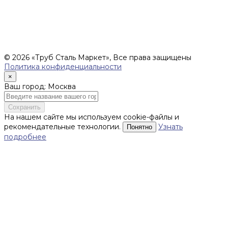
соответствии со ст.435 ГК РФ), и не влекут за собой
обязательств ИП Денисов Александр Николаевич по
заключению Договора. Окончательная стоимость и сроки
поставки уточняются после составления Спецификации и
фиксируются в Счете на оплату, а также Спецификации на
поставку товара.
© 2026 «Труб Сталь Маркет», Все права защищены
Политика конфиденциальности
×
Ваш город: Москва
Сохранить
На нашем сайте мы используем cookie-файлы и
рекомендательные технологии.
Узнать
Понятно
подробнее