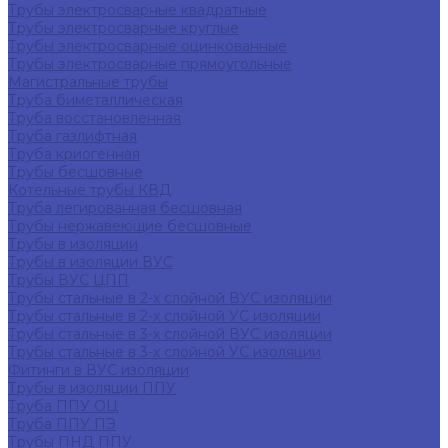
Трубы электросварные квадратные
Трубы электросварные круглые
Трубы электросварные оцинкованные
Трубы электросварные прямоугольные
Магистральные трубы
Труба биметаллическая
Труба восстановленная
Труба газлифтная
Труба криогенная
Трубы бесшовные
Котельные трубы КВД
Труба легированная бесшовная
Трубы нержавеющие бесшовные
Трубы в изоляции
Трубы в изоляции ВУС
Трубы ВУС ЦПП
Трубы стальные в 2-х слойной ВУС изоляции
Трубы стальные в 2-х слойной УС изоляции
Трубы стальные в 3-х слойной ВУС изоляции
Трубы стальные в 3-х слойной УС изоляции
Фитинги в ВУС изоляции
Трубы в изоляции ППУ
Труба ППУ ОЦ
Труба ППУ ПЭ
Трубы ПНД ППУ