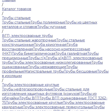
Главная
/
Каталог товаров
/
Трубы стальные
Трубы стальные
Трубы полимерные
Трубы из цветных
металлов и сплавов
Трубы чугунные
/
ВГП, электросварные трубы
Трубы стальные жаропрочные
Трубы стальные
конструкционные
Труба криогенная
Труба
восстановленная
Трубы насосно-компрессорные
(НКТ)
Труба биметаллическая
Труба газлифтная
Трубы
прецизионные
Трубы г/д
Трубы х/д
ВГП, электросварные
трубы
Трубы электросварные низколегированные
Трубы
оцинкованные
Трубы нержавеющие
Трубы
профильные
Магистральные трубы
Трубы бесшовные
Трубы
в изоляции
/
Трубы электросварные круглые
Трубы нефтегазопроводные
Трубы стальные для
изготовления защитных футляров (кожухов)
Трубы из
обечайки
Трубы ВГП
Трубы ВГП оцинкованные ГОСТ 3262-
75
Трубы электросварные круглые
Трубы электросварные
квадратные
Трубы электросварные прямоугольные
Трубы