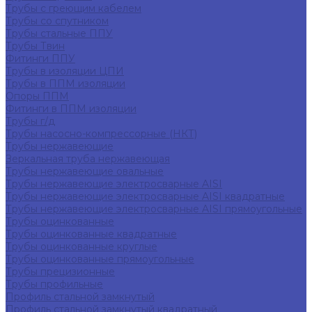
Трубы с греющим кабелем
Трубы со спутником
Трубы стальные ППУ
Трубы Твин
Фитинги ППУ
Трубы в изоляции ЦПИ
Трубы в ППМ изоляции
Опоры ППМ
Фитинги в ППМ изоляции
Трубы г/д
Трубы насосно-компрессорные (НКТ)
Трубы нержавеющие
Зеркальная труба нержавеющая
Трубы нержавеющие овальные
Трубы нержавеющие электросварные AISI
Трубы нержавеющие электросварные AISI квадратные
Трубы нержавеющие электросварные AISI прямоугольные
Трубы оцинкованные
Трубы оцинкованные квадратные
Трубы оцинкованные круглые
Трубы оцинкованные прямоугольные
Трубы прецизионные
Трубы профильные
Профиль стальной замкнутый
Профиль стальной замкнутый квадратный