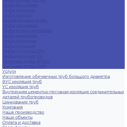
Медь, бронза, латунь
Труба бронзовая
Труба латунная
Труба медная
Молибденовая труба
Труба магниевая
Труба медно-никелевая
Труба никелевая
Труба титановая
Трубы чугунные
Трубы чугунные SML
Трубы чугунные ЧК
Чугунные трубы ВЧШГ
Чугунные трубы ЧНР
Услуги
Изготовление обечаечных труб большого диаметра
ВУС изоляция труб
УС изоляция труб
Внутренняя цементно-песчаная изоляция соединительных
деталей трубопроводов
Цинкование труб
Компания
Наше производство
Наши объекты
Оплата и доставка