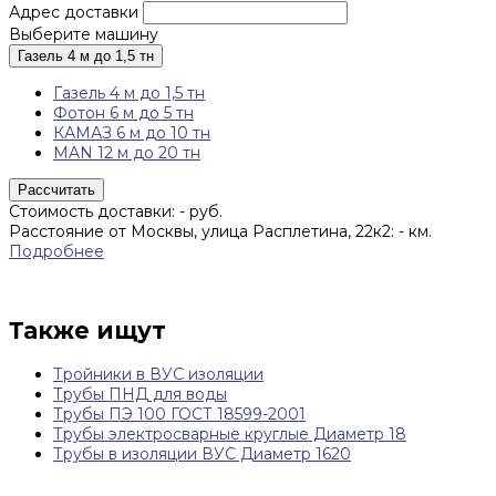
Адрес доставки
Выберите машину
Газель 4 м до 1,5 тн
Газель 4 м до 1,5 тн
Фотон 6 м до 5 тн
КАМАЗ 6 м до 10 тн
MAN 12 м до 20 тн
Рассчитать
Стоимость доставки:
-
руб.
Расстояние от Москвы, улица Расплетина, 22к2:
-
км.
Подробнее
Также ищут
Тройники в ВУС изоляции
Трубы ПНД для воды
Трубы ПЭ 100 ГОСТ 18599-2001
Трубы электросварные круглые Диаметр 18
Трубы в изоляции ВУС Диаметр 1620