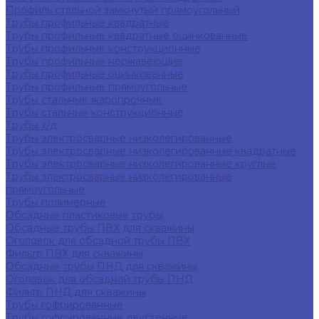
Профиль стальной замкнутый прямоугольный
Трубы профильные квадратные
Трубы профильные квадратные оцинкованные
Трубы профильные конструкционные
Трубы профильные нержавеющие
Трубы профильные оцинкованные
Трубы профильные прямоугольные
Трубы стальные жаропрочные
Трубы стальные конструкционные
Трубы х/д
Трубы электросварные низколегированные
Трубы электросварные низколегированные квадратные
Трубы электросварные низколегированные круглые
Трубы электросварные низколегированные
прямоугольные
Трубы полимерные
Обсадные пластиковые трубы
Обсадные трубы ПВХ для скважины
Оголовок для обсадной трубы ПВХ
Фильтр ПВХ для скважины
Обсадные трубы ПНД для скважины
Оголовок для обсадной трубы ПНД
Фильтр ПНД для скважины
Трубы гофрированные
Трубы гофрированные двустенные