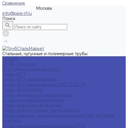
Сравнение
Москва
Рассчитать заказ
info@pipe-rf.ru
Поиск
Стальные, чугунные и полимерные трубы
Каталог
Трубы стальные
ВГП, электросварные трубы
Трубы ВГП
Трубы ВГП оцинкованные
Трубы ВГП оцинкованные ГОСТ 3262-75
Трубы из обечайки
Трубы квадратные оцинкованные
Трубы круглые оцинкованные
Трубы нефтегазопроводные
Трубы прямоугольные оцинкованные
Трубы стальные для изготовления защитных футляров
(кожухов)
Трубы электросварные в изоляции ППУ