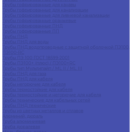
Трубы гофрированные для канавы
Трубы гофрированные для канализации
Трубы гофрированные для ливневой канализации
Трубы гофрированные оранжевые
Трубы гофрированные ПНД
Трубы гофрированные ПП
Трубы ПНД
Трубы ПНД для воды
Трубы ПНД водопроводные с защитной оболочкой ПЭ100,
ПЭ100-RC
Трубы ПЭ 100 ГОСТ 18599-2001
Трубы ПЭ100+ (плюс) / ПЭ100+RC
Трубы тип Мультипайп / ML II / ML III
Трубы ПНД для газа
Трубы ПНД для кабеля
Трубы негорючие для кабеля
Трубы термостойкие для кабеля
Трубы термостойкие и негорючие для кабеля
Трубы технические для кабельных сетей
Трубы ПНД технические
Трубы из цветных металлов и сплавов
Алюминий, дюраль
Труба алюминиевая
Труба дюралевая