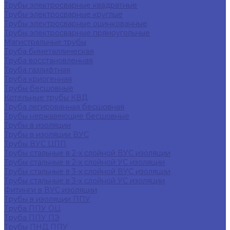
Трубы электросварные квадратные
Трубы электросварные круглые
Трубы электросварные оцинкованные
Трубы электросварные прямоугольные
Магистральные трубы
Труба биметаллическая
Труба восстановленная
Труба газлифтная
Труба криогенная
Трубы бесшовные
Котельные трубы КВД
Труба легированная бесшовная
Трубы нержавеющие бесшовные
Трубы в изоляции
Трубы в изоляции ВУС
Трубы ВУС ЦПП
Трубы стальные в 2-х слойной ВУС изоляции
Трубы стальные в 2-х слойной УС изоляции
Трубы стальные в 3-х слойной ВУС изоляции
Трубы стальные в 3-х слойной УС изоляции
Фитинги в ВУС изоляции
Трубы в изоляции ППУ
Труба ППУ ОЦ
Труба ППУ ПЭ
Трубы ПНД ППУ