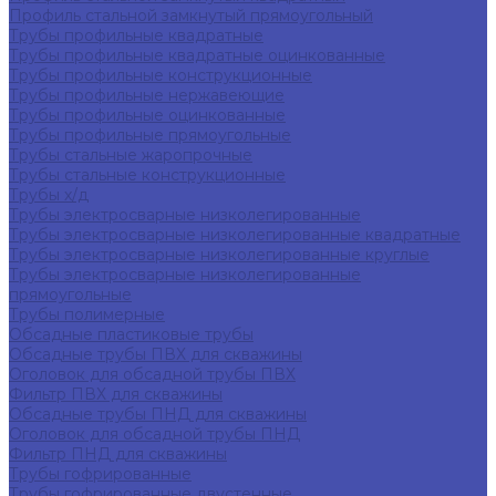
Профиль стальной замкнутый прямоугольный
Трубы профильные квадратные
Трубы профильные квадратные оцинкованные
Трубы профильные конструкционные
Трубы профильные нержавеющие
Трубы профильные оцинкованные
Трубы профильные прямоугольные
Трубы стальные жаропрочные
Трубы стальные конструкционные
Трубы х/д
Трубы электросварные низколегированные
Трубы электросварные низколегированные квадратные
Трубы электросварные низколегированные круглые
Трубы электросварные низколегированные
прямоугольные
Трубы полимерные
Обсадные пластиковые трубы
Обсадные трубы ПВХ для скважины
Оголовок для обсадной трубы ПВХ
Фильтр ПВХ для скважины
Обсадные трубы ПНД для скважины
Оголовок для обсадной трубы ПНД
Фильтр ПНД для скважины
Трубы гофрированные
Трубы гофрированные двустенные