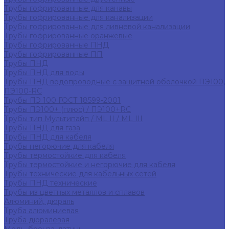
Трубы гофрированные для канавы
Трубы гофрированные для канализации
Трубы гофрированные для ливневой канализации
Трубы гофрированные оранжевые
Трубы гофрированные ПНД
Трубы гофрированные ПП
Трубы ПНД
Трубы ПНД для воды
Трубы ПНД водопроводные с защитной оболочкой ПЭ100,
ПЭ100-RC
Трубы ПЭ 100 ГОСТ 18599-2001
Трубы ПЭ100+ (плюс) / ПЭ100+RC
Трубы тип Мультипайп / ML II / ML III
Трубы ПНД для газа
Трубы ПНД для кабеля
Трубы негорючие для кабеля
Трубы термостойкие для кабеля
Трубы термостойкие и негорючие для кабеля
Трубы технические для кабельных сетей
Трубы ПНД технические
Трубы из цветных металлов и сплавов
Алюминий, дюраль
Труба алюминиевая
Труба дюралевая