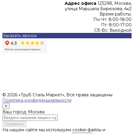
Адрес офиса
123298, Москва,
улица Маршала Бирюзова, 4к2
Время работы:
Пн-Чт: 8:00-18:00
Пт: 8:00-17:00
Сб-Вс: Выходной
Заказать звонок
Цены, указанные на сайте, не являются офертой (в
соответствии со ст.435 ГК РФ), и не влекут за собой
обязательств ИП Денисов Александр Николаевич по
заключению Договора. Окончательная стоимость и сроки
поставки уточняются после составления Спецификации и
фиксируются в Счете на оплату, а также Спецификации на
поставку товара.
© 2026 «Труб Сталь Маркет», Все права защищены
Политика конфиденциальности
×
Ваш город: Москва
Сохранить
На нашем сайте мы используем cookie-файлы и