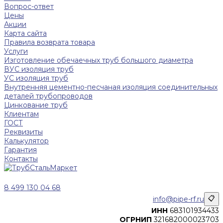
Вопрос-ответ
Цены
Акции
Карта сайта
Правила возврата товара
Услуги
Изготовление обечаечных труб большого диаметра
ВУС изоляция труб
УС изоляция труб
Внутренняя цементно-песчаная изоляция соединительных
деталей трубопроводов
Цинкование труб
Клиентам
ГОСТ
Реквизиты
Калькулятор
Гарантия
Контакты
8 499 130 04 68
info@pipe-rf.ru
📋
ИНН
683101934433
ОГРНИП
321682000023703