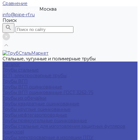
Сравнение
Москва
Рассчитать заказ
info@pipe-rf.ru
Поиск
Стальные, чугунные и полимерные трубы
Каталог
Трубы стальные
ВГП, электросварные трубы
Трубы ВГП
Трубы ВГП оцинкованные
Трубы ВГП оцинкованные ГОСТ 3262-75
Трубы из обечайки
Трубы квадратные оцинкованные
Трубы круглые оцинкованные
Трубы нефтегазопроводные
Трубы прямоугольные оцинкованные
Трубы стальные для изготовления защитных футляров
(кожухов)
Трубы электросварные в изоляции ППУ