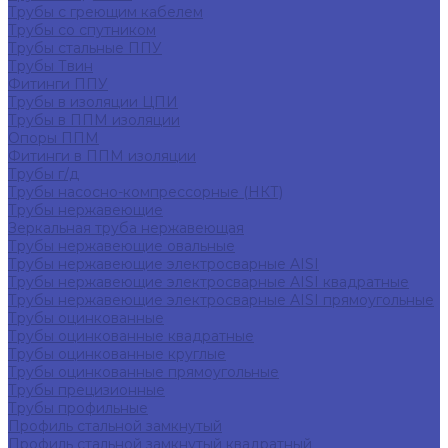
Трубы с греющим кабелем
Трубы со спутником
Трубы стальные ППУ
Трубы Твин
Фитинги ППУ
Трубы в изоляции ЦПИ
Трубы в ППМ изоляции
Опоры ППМ
Фитинги в ППМ изоляции
Трубы г/д
Трубы насосно-компрессорные (НКТ)
Трубы нержавеющие
Зеркальная труба нержавеющая
Трубы нержавеющие овальные
Трубы нержавеющие электросварные AISI
Трубы нержавеющие электросварные AISI квадратные
Трубы нержавеющие электросварные AISI прямоугольные
Трубы оцинкованные
Трубы оцинкованные квадратные
Трубы оцинкованные круглые
Трубы оцинкованные прямоугольные
Трубы прецизионные
Трубы профильные
Профиль стальной замкнутый
Профиль стальной замкнутый квадратный