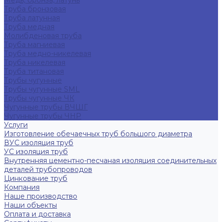
Медь, бронза, латунь
Труба бронзовая
Труба латунная
Труба медная
Молибденовая труба
Труба магниевая
Труба медно-никелевая
Труба никелевая
Труба титановая
Трубы чугунные
Трубы чугунные SML
Трубы чугунные ЧК
Чугунные трубы ВЧШГ
Чугунные трубы ЧНР
Услуги
Изготовление обечаечных труб большого диаметра
ВУС изоляция труб
УС изоляция труб
Внутренняя цементно-песчаная изоляция соединительных
деталей трубопроводов
Цинкование труб
Компания
Наше производство
Наши объекты
Оплата и доставка