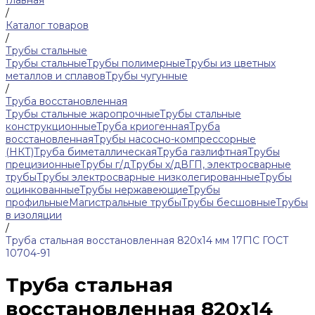
Главная
/
Каталог товаров
/
Трубы стальные
Трубы стальные
Трубы полимерные
Трубы из цветных
металлов и сплавов
Трубы чугунные
/
Труба восстановленная
Трубы стальные жаропрочные
Трубы стальные
конструкционные
Труба криогенная
Труба
восстановленная
Трубы насосно-компрессорные
(НКТ)
Труба биметаллическая
Труба газлифтная
Трубы
прецизионные
Трубы г/д
Трубы х/д
ВГП, электросварные
трубы
Трубы электросварные низколегированные
Трубы
оцинкованные
Трубы нержавеющие
Трубы
профильные
Магистральные трубы
Трубы бесшовные
Трубы
в изоляции
/
Труба стальная восстановленная 820х14 мм 17Г1С ГОСТ
10704-91
Труба стальная
восстановленная 820х14