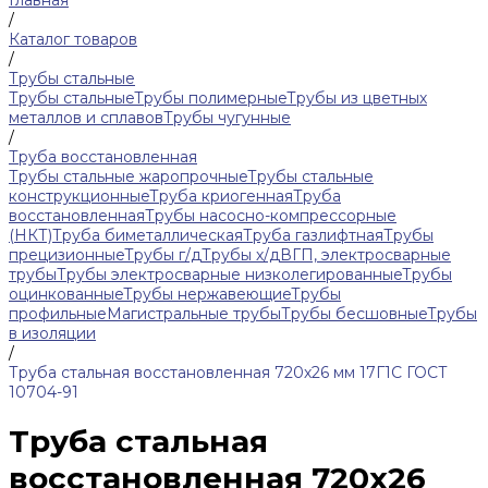
Главная
/
Каталог товаров
/
Трубы стальные
Трубы стальные
Трубы полимерные
Трубы из цветных
металлов и сплавов
Трубы чугунные
/
Труба восстановленная
Трубы стальные жаропрочные
Трубы стальные
конструкционные
Труба криогенная
Труба
восстановленная
Трубы насосно-компрессорные
(НКТ)
Труба биметаллическая
Труба газлифтная
Трубы
прецизионные
Трубы г/д
Трубы х/д
ВГП, электросварные
трубы
Трубы электросварные низколегированные
Трубы
оцинкованные
Трубы нержавеющие
Трубы
профильные
Магистральные трубы
Трубы бесшовные
Трубы
в изоляции
/
Труба стальная восстановленная 720х26 мм 17Г1С ГОСТ
10704-91
Труба стальная
восстановленная 720х26