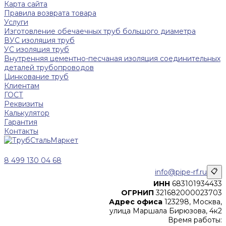
Карта сайта
Правила возврата товара
Услуги
Изготовление обечаечных труб большого диаметра
ВУС изоляция труб
УС изоляция труб
Внутренняя цементно-песчаная изоляция соединительных
деталей трубопроводов
Цинкование труб
Клиентам
ГОСТ
Реквизиты
Калькулятор
Гарантия
Контакты
8 499 130 04 68
info@pipe-rf.ru
📋
ИНН
683101934433
ОГРНИП
321682000023703
Адрес офиса
123298, Москва,
улица Маршала Бирюзова, 4к2
Время работы: