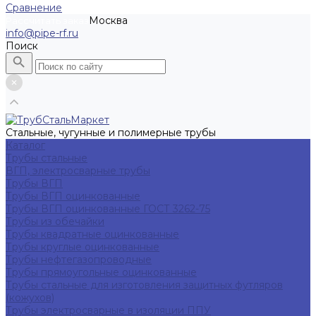
Сравнение
Москва
Рассчитать заказ
info@pipe-rf.ru
Поиск
Стальные, чугунные и полимерные трубы
Каталог
Трубы стальные
ВГП, электросварные трубы
Трубы ВГП
Трубы ВГП оцинкованные
Трубы ВГП оцинкованные ГОСТ 3262-75
Трубы из обечайки
Трубы квадратные оцинкованные
Трубы круглые оцинкованные
Трубы нефтегазопроводные
Трубы прямоугольные оцинкованные
Трубы стальные для изготовления защитных футляров
(кожухов)
Трубы электросварные в изоляции ППУ