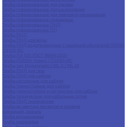
Трубы гофрированные для канавы
Трубы гофрированные для канализации
Трубы гофрированные для ливневой канализации
Трубы гофрированные оранжевые
Трубы гофрированные ПНД
Трубы гофрированные ПП
Трубы ПНД
Трубы ПНД для воды
Трубы ПНД водопроводные с защитной оболочкой ПЭ100,
ПЭ100-RC
Трубы ПЭ 100 ГОСТ 18599-2001
Трубы ПЭ100+ (плюс) / ПЭ100+RC
Трубы тип Мультипайп / ML II / ML III
Трубы ПНД для газа
Трубы ПНД для кабеля
Трубы негорючие для кабеля
Трубы термостойкие для кабеля
Трубы термостойкие и негорючие для кабеля
Трубы технические для кабельных сетей
Трубы ПНД технические
Трубы из цветных металлов и сплавов
Алюминий, дюраль
Труба алюминиевая
Труба дюралевая