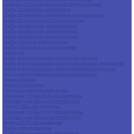
Профиль стальной замкнутый прямоугольный
Трубы профильные квадратные
Трубы профильные квадратные оцинкованные
Трубы профильные конструкционные
Трубы профильные нержавеющие
Трубы профильные оцинкованные
Трубы профильные прямоугольные
Трубы стальные жаропрочные
Трубы стальные конструкционные
Трубы х/д
Трубы электросварные низколегированные
Трубы электросварные низколегированные квадратные
Трубы электросварные низколегированные круглые
Трубы электросварные низколегированные
прямоугольные
Трубы полимерные
Обсадные пластиковые трубы
Обсадные трубы ПВХ для скважины
Оголовок для обсадной трубы ПВХ
Фильтр ПВХ для скважины
Обсадные трубы ПНД для скважины
Оголовок для обсадной трубы ПНД
Фильтр ПНД для скважины
Трубы гофрированные
Трубы гофрированные двустенные