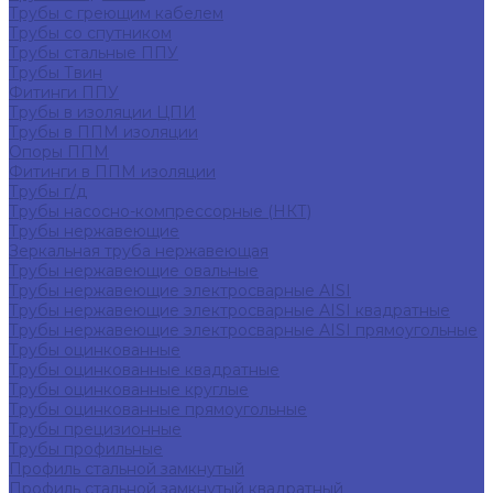
Трубы с греющим кабелем
Трубы со спутником
Трубы стальные ППУ
Трубы Твин
Фитинги ППУ
Трубы в изоляции ЦПИ
Трубы в ППМ изоляции
Опоры ППМ
Фитинги в ППМ изоляции
Трубы г/д
Трубы насосно-компрессорные (НКТ)
Трубы нержавеющие
Зеркальная труба нержавеющая
Трубы нержавеющие овальные
Трубы нержавеющие электросварные AISI
Трубы нержавеющие электросварные AISI квадратные
Трубы нержавеющие электросварные AISI прямоугольные
Трубы оцинкованные
Трубы оцинкованные квадратные
Трубы оцинкованные круглые
Трубы оцинкованные прямоугольные
Трубы прецизионные
Трубы профильные
Профиль стальной замкнутый
Профиль стальной замкнутый квадратный