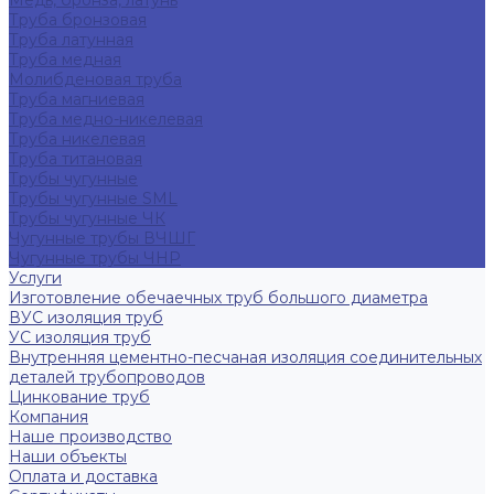
Медь, бронза, латунь
Труба бронзовая
Труба латунная
Труба медная
Молибденовая труба
Труба магниевая
Труба медно-никелевая
Труба никелевая
Труба титановая
Трубы чугунные
Трубы чугунные SML
Трубы чугунные ЧК
Чугунные трубы ВЧШГ
Чугунные трубы ЧНР
Услуги
Изготовление обечаечных труб большого диаметра
ВУС изоляция труб
УС изоляция труб
Внутренняя цементно-песчаная изоляция соединительных
деталей трубопроводов
Цинкование труб
Компания
Наше производство
Наши объекты
Оплата и доставка