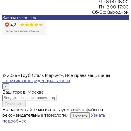
Пн-Чт: 8:00-18:00
Пт: 8:00-17:00
Сб-Вс: Выходной
Заказать звонок
Цены, указанные на сайте, не являются офертой (в
соответствии со ст.435 ГК РФ), и не влекут за собой
обязательств ИП Денисов Александр Николаевич по
заключению Договора. Окончательная стоимость и сроки
поставки уточняются после составления Спецификации и
фиксируются в Счете на оплату, а также Спецификации на
поставку товара.
© 2026 «Труб Сталь Маркет», Все права защищены
Политика конфиденциальности
×
Ваш город: Москва
Сохранить
На нашем сайте мы используем cookie-файлы и
рекомендательные технологии.
Узнать
Понятно
подробнее