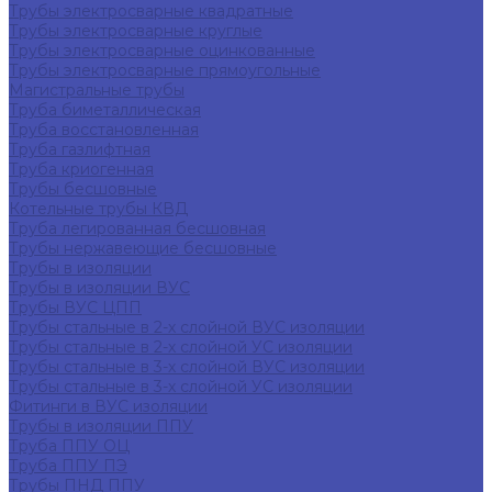
Трубы электросварные квадратные
Трубы электросварные круглые
Трубы электросварные оцинкованные
Трубы электросварные прямоугольные
Магистральные трубы
Труба биметаллическая
Труба восстановленная
Труба газлифтная
Труба криогенная
Трубы бесшовные
Котельные трубы КВД
Труба легированная бесшовная
Трубы нержавеющие бесшовные
Трубы в изоляции
Трубы в изоляции ВУС
Трубы ВУС ЦПП
Трубы стальные в 2-х слойной ВУС изоляции
Трубы стальные в 2-х слойной УС изоляции
Трубы стальные в 3-х слойной ВУС изоляции
Трубы стальные в 3-х слойной УС изоляции
Фитинги в ВУС изоляции
Трубы в изоляции ППУ
Труба ППУ ОЦ
Труба ППУ ПЭ
Трубы ПНД ППУ