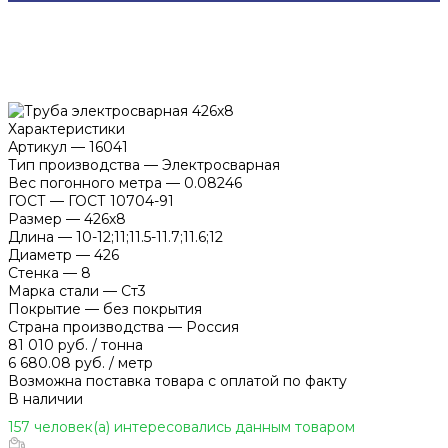
Характеристики
Артикул
—
16041
Тип производства
—
Электросварная
Вес погонного метра
—
0.08246
ГОСТ
—
ГОСТ 10704-91
Размер
—
426х8
Длина
—
10-12;11;11.5-11.7;11.6;12
Диаметр
—
426
Стенка
—
8
Марка стали
—
Ст3
Покрытие
—
без покрытия
Страна производства
—
Россия
81 010 руб.
/
тонна
6 680.08 руб.
/
метр
Возможна поставка товара с оплатой по факту
В наличии
157 человек(а) интересовались данным товаром