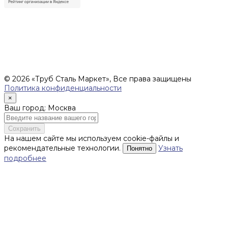
Цены, указанные на сайте, не являются офертой (в
соответствии со ст.435 ГК РФ), и не влекут за собой
обязательств ИП Денисов Александр Николаевич по
заключению Договора. Окончательная стоимость и сроки
поставки уточняются после составления Спецификации и
фиксируются в Счете на оплату, а также Спецификации на
поставку товара.
© 2026 «Труб Сталь Маркет», Все права защищены
Политика конфиденциальности
×
Ваш город: Москва
Сохранить
На нашем сайте мы используем cookie-файлы и
рекомендательные технологии.
Узнать
Понятно
подробнее