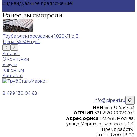
индивидуальное предложение!
Задать вопрос
Ранее вы смотрели
Труба электросварная 1020х11 ст3
Цена: 56 605 руб.
Каталог
О компании
Услуги
Клиентам
Контакты
8 499 130 04 68
info@pipe-rf.ru
📋
ИНН
683101934433
ОГРНИП
321682000023703
Адрес офиса
123298, Москва,
улица Маршала Бирюзова, 4к2
Время работы:
Пн-Чт: 8:00-18:00