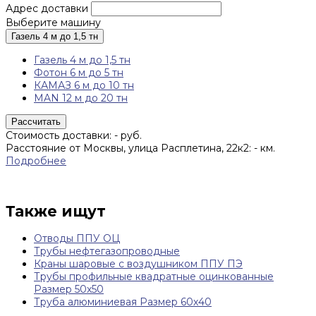
Адрес доставки
Выберите машину
Газель 4 м до 1,5 тн
Газель 4 м до 1,5 тн
Фотон 6 м до 5 тн
КАМАЗ 6 м до 10 тн
MAN 12 м до 20 тн
Рассчитать
Стоимость доставки:
-
руб.
Расстояние от Москвы, улица Расплетина, 22к2:
-
км.
Подробнее
Также ищут
Отводы ППУ ОЦ
Трубы нефтегазопроводные
Краны шаровые с воздушником ППУ ПЭ
Трубы профильные квадратные оцинкованные
Размер 50х50
Труба алюминиевая Размер 60х40