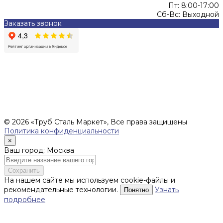
Пт: 8:00-17:00
Сб-Вс: Выходной
Заказать звонок
Цены, указанные на сайте, не являются офертой (в
соответствии со ст.435 ГК РФ), и не влекут за собой
обязательств ИП Денисов Александр Николаевич по
заключению Договора. Окончательная стоимость и сроки
поставки уточняются после составления Спецификации и
фиксируются в Счете на оплату, а также Спецификации на
поставку товара.
© 2026 «Труб Сталь Маркет», Все права защищены
Политика конфиденциальности
×
Ваш город: Москва
Сохранить
На нашем сайте мы используем cookie-файлы и
рекомендательные технологии.
Узнать
Понятно
подробнее