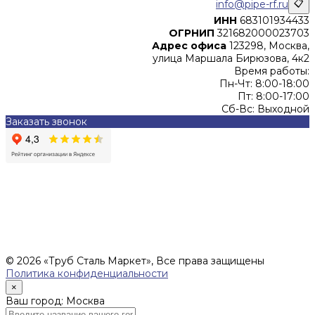
info@pipe-rf.ru
📋
ИНН
683101934433
ОГРНИП
321682000023703
Адрес офиса
123298, Москва,
улица Маршала Бирюзова, 4к2
Время работы:
Пн-Чт: 8:00-18:00
Пт: 8:00-17:00
Сб-Вс: Выходной
Заказать звонок
Цены, указанные на сайте, не являются офертой (в
соответствии со ст.435 ГК РФ), и не влекут за собой
обязательств ИП Денисов Александр Николаевич по
заключению Договора. Окончательная стоимость и сроки
поставки уточняются после составления Спецификации и
фиксируются в Счете на оплату, а также Спецификации на
поставку товара.
© 2026 «Труб Сталь Маркет», Все права защищены
Политика конфиденциальности
×
Ваш город: Москва