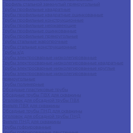
Профиль стальной замкнутый прямоугольный
Трубы профильные квадратные
Трубы профильные квадратные оцинкованные
Трубы профильные конструкционные
Трубы профильные нержавеющие
Трубы профильные оцинкованные
Трубы профильные прямоугольные
Трубы стальные жаропрочные
Трубы стальные конструкционные
Трубы х/д
Трубы электросварные низколегированные
Трубы электросварные низколегированные квадратные
Трубы электросварные низколегированные круглые
Трубы электросварные низколегированные
прямоугольные
Трубы полимерные
Обсадные пластиковые трубы
Обсадные трубы ПВХ для скважины
Оголовок для обсадной трубы ПВХ
Фильтр ПВХ для скважины
Обсадные трубы ПНД для скважины
Оголовок для обсадной трубы ПНД
Фильтр ПНД для скважины
Трубы гофрированные
Трубы гофрированные двустенные