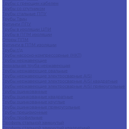
Трубы с греющим кабелем
Трубы со спутником
Трубы стальные ППУ
Трубы Твин
Фитинги ППУ
Трубы в изоляции ЦПИ
Трубы в ППМ изоляции
Опоры ППМ
Фитинги в ППМ изоляции
Трубы г/д
Трубы насосно-компрессорные (НКТ)
Трубы нержавеющие
Зеркальная труба нержавеющая
Трубы нержавеющие овальные
Трубы нержавеющие электросварные AISI
Трубы нержавеющие электросварные AISI квадратные
Трубы нержавеющие электросварные AISI прямоугольные
Трубы оцинкованные
Трубы оцинкованные квадратные
Трубы оцинкованные круглые
Трубы оцинкованные прямоугольные
Трубы прецизионные
Трубы профильные
Профиль стальной замкнутый
Профиль стальной замкнутый квадратный