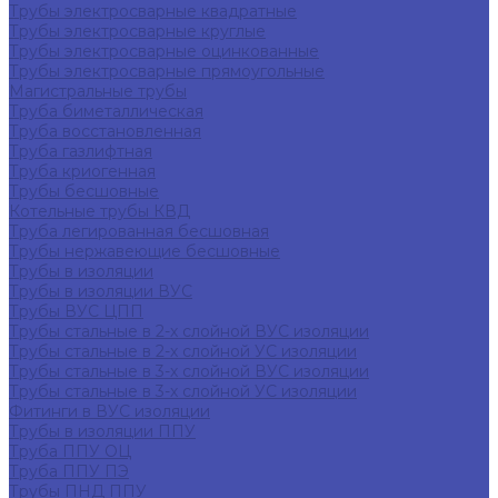
Трубы электросварные квадратные
Трубы электросварные круглые
Трубы электросварные оцинкованные
Трубы электросварные прямоугольные
Магистральные трубы
Труба биметаллическая
Труба восстановленная
Труба газлифтная
Труба криогенная
Трубы бесшовные
Котельные трубы КВД
Труба легированная бесшовная
Трубы нержавеющие бесшовные
Трубы в изоляции
Трубы в изоляции ВУС
Трубы ВУС ЦПП
Трубы стальные в 2-х слойной ВУС изоляции
Трубы стальные в 2-х слойной УС изоляции
Трубы стальные в 3-х слойной ВУС изоляции
Трубы стальные в 3-х слойной УС изоляции
Фитинги в ВУС изоляции
Трубы в изоляции ППУ
Труба ППУ ОЦ
Труба ППУ ПЭ
Трубы ПНД ППУ