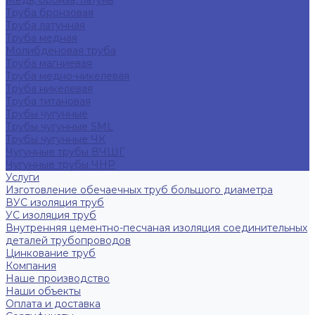
Медь, бронза, латунь
Труба бронзовая
Труба латунная
Труба медная
Молибденовая труба
Труба магниевая
Труба медно-никелевая
Труба никелевая
Труба титановая
Трубы чугунные
Трубы чугунные SML
Трубы чугунные ЧК
Чугунные трубы ВЧШГ
Чугунные трубы ЧНР
Услуги
Изготовление обечаечных труб большого диаметра
ВУС изоляция труб
УС изоляция труб
Внутренняя цементно-песчаная изоляция соединительных
деталей трубопроводов
Цинкование труб
Компания
Наше производство
Наши объекты
Оплата и доставка