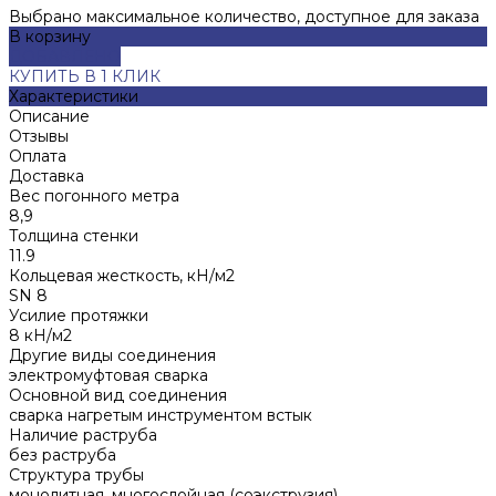
Выбрано максимальное количество, доступное для заказа
В корзину
ДОБАВЛЕНО
КУПИТЬ В 1 КЛИК
Характеристики
Описание
Отзывы
Оплата
Доставка
Вес погонного метра
8,9
Толщина стенки
11.9
Кольцевая жесткость, кН/м2
SN 8
Усилие протяжки
8 кН/м2
Другие виды соединения
электромуфтовая сварка
Основной вид соединения
сварка нагретым инструментом встык
Наличие раструба
без раструба
Структура трубы
монолитная, многослойная (соэкструзия)