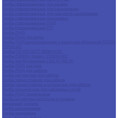
Трубы гофрированные для канавы
Трубы гофрированные для канализации
Трубы гофрированные для ливневой канализации
Трубы гофрированные оранжевые
Трубы гофрированные ПНД
Трубы гофрированные ПП
Трубы ПНД
Трубы ПНД для воды
Трубы ПНД водопроводные с защитной оболочкой ПЭ100,
ПЭ100-RC
Трубы ПЭ 100 ГОСТ 18599-2001
Трубы ПЭ100+ (плюс) / ПЭ100+RC
Трубы тип Мультипайп / ML II / ML III
Трубы ПНД для газа
Трубы ПНД для кабеля
Трубы негорючие для кабеля
Трубы термостойкие для кабеля
Трубы термостойкие и негорючие для кабеля
Трубы технические для кабельных сетей
Трубы ПНД технические
Трубы из цветных металлов и сплавов
Алюминий, дюраль
Труба алюминиевая
Труба дюралевая