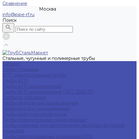
Сравнение
Москва
Рассчитать заказ
info@pipe-rf.ru
Поиск
Стальные, чугунные и полимерные трубы
Каталог
Трубы стальные
ВГП, электросварные трубы
Трубы ВГП
Трубы ВГП оцинкованные
Трубы ВГП оцинкованные ГОСТ 3262-75
Трубы из обечайки
Трубы квадратные оцинкованные
Трубы круглые оцинкованные
Трубы нефтегазопроводные
Трубы прямоугольные оцинкованные
Трубы стальные для изготовления защитных футляров
(кожухов)
Трубы электросварные в изоляции ППУ