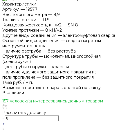
Характеристики
Артикул
—
19577
Вес погонного метра
—
8,9
Толщина стенки
—
11.9
Кольцевая жесткость, кН/м2
—
SN 8
Усилие протяжки
—
8 кН/м2
Другие виды соединения
—
электромуфтовая сварка
Основной вид соединения
—
сварка нагретым
инструментом встык
Наличие раструба
—
без раструба
Структура трубы
—
монолитная, многослойная
(соэкструзия)
Цвет трубы снаружи
—
красная
Наличие удаляемого защитного покрытия из
полипропилена
—
без защитного покрытия
1 665 руб.
/
м.п.
Возможна поставка товара с оплатой по факту
В наличии
157 человек(а) интересовались данным товаром
Рассчитать доставку
-
+
×