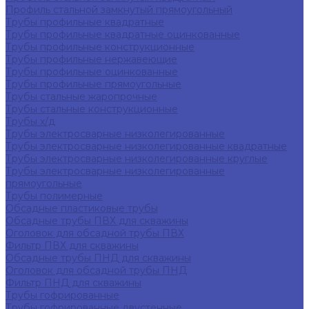
Профиль стальной замкнутый прямоугольный
Трубы профильные квадратные
Трубы профильные квадратные оцинкованные
Трубы профильные конструкционные
Трубы профильные нержавеющие
Трубы профильные оцинкованные
Трубы профильные прямоугольные
Трубы стальные жаропрочные
Трубы стальные конструкционные
Трубы х/д
Трубы электросварные низколегированные
Трубы электросварные низколегированные квадратные
Трубы электросварные низколегированные круглые
Трубы электросварные низколегированные
прямоугольные
Трубы полимерные
Обсадные пластиковые трубы
Обсадные трубы ПВХ для скважины
Оголовок для обсадной трубы ПВХ
Фильтр ПВХ для скважины
Обсадные трубы ПНД для скважины
Оголовок для обсадной трубы ПНД
Фильтр ПНД для скважины
Трубы гофрированные
Трубы гофрированные двустенные