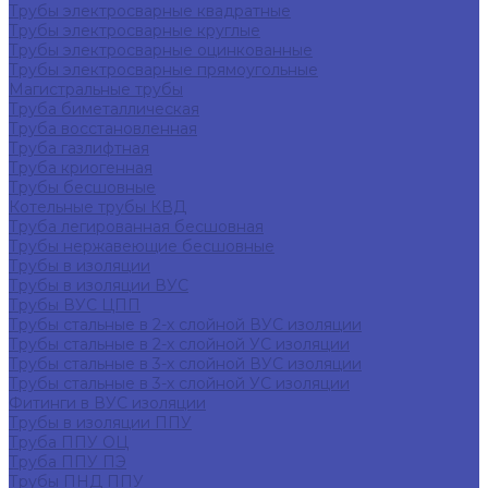
Трубы электросварные квадратные
Трубы электросварные круглые
Трубы электросварные оцинкованные
Трубы электросварные прямоугольные
Магистральные трубы
Труба биметаллическая
Труба восстановленная
Труба газлифтная
Труба криогенная
Трубы бесшовные
Котельные трубы КВД
Труба легированная бесшовная
Трубы нержавеющие бесшовные
Трубы в изоляции
Трубы в изоляции ВУС
Трубы ВУС ЦПП
Трубы стальные в 2-х слойной ВУС изоляции
Трубы стальные в 2-х слойной УС изоляции
Трубы стальные в 3-х слойной ВУС изоляции
Трубы стальные в 3-х слойной УС изоляции
Фитинги в ВУС изоляции
Трубы в изоляции ППУ
Труба ППУ ОЦ
Труба ППУ ПЭ
Трубы ПНД ППУ