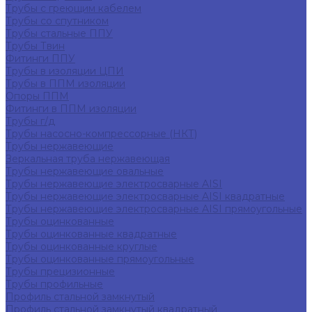
Трубы с греющим кабелем
Трубы со спутником
Трубы стальные ППУ
Трубы Твин
Фитинги ППУ
Трубы в изоляции ЦПИ
Трубы в ППМ изоляции
Опоры ППМ
Фитинги в ППМ изоляции
Трубы г/д
Трубы насосно-компрессорные (НКТ)
Трубы нержавеющие
Зеркальная труба нержавеющая
Трубы нержавеющие овальные
Трубы нержавеющие электросварные AISI
Трубы нержавеющие электросварные AISI квадратные
Трубы нержавеющие электросварные AISI прямоугольные
Трубы оцинкованные
Трубы оцинкованные квадратные
Трубы оцинкованные круглые
Трубы оцинкованные прямоугольные
Трубы прецизионные
Трубы профильные
Профиль стальной замкнутый
Профиль стальной замкнутый квадратный