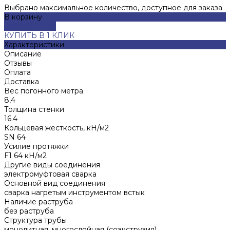
Выбрано максимальное количество, доступное для заказа
В корзину
ДОБАВЛЕНО
КУПИТЬ В 1 КЛИК
Характеристики
Описание
Отзывы
Оплата
Доставка
Вес погонного метра
8,4
Толщина стенки
16.4
Кольцевая жесткость, кН/м2
SN 64
Усилие протяжки
F1 64 кН/м2
Другие виды соединения
электромуфтовая сварка
Основной вид соединения
сварка нагретым инструментом встык
Наличие раструба
без раструба
Структура трубы
монолитная, многослойная (соэкструзия)