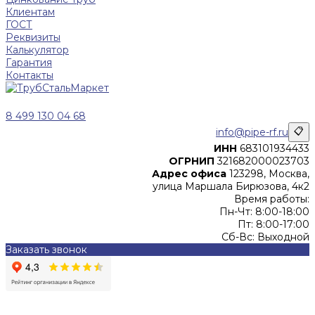
Клиентам
ГОСТ
Реквизиты
Калькулятор
Гарантия
Контакты
8 499 130 04 68
info@pipe-rf.ru
📋
ИНН
683101934433
ОГРНИП
321682000023703
Адрес офиса
123298, Москва,
улица Маршала Бирюзова, 4к2
Время работы:
Пн-Чт: 8:00-18:00
Пт: 8:00-17:00
Сб-Вс: Выходной
Заказать звонок
Цены, указанные на сайте, не являются офертой (в
соответствии со ст.435 ГК РФ), и не влекут за собой