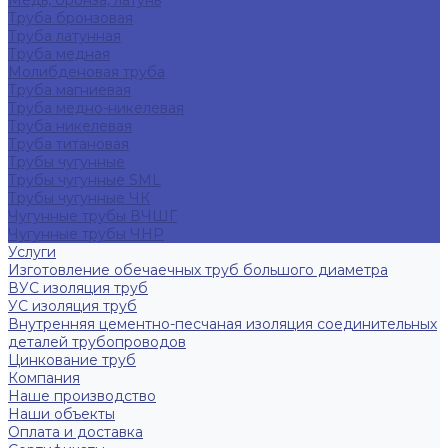
Медь, бронза, латунь
Труба бронзовая
Труба латунная
Труба медная
Молибденовая труба
Труба магниевая
Труба медно-никелевая
Труба никелевая
Труба титановая
Трубы чугунные
Трубы чугунные SML
Трубы чугунные ЧК
Чугунные трубы ВЧШГ
Чугунные трубы ЧНР
Услуги
Изготовление обечаечных труб большого диаметра
ВУС изоляция труб
УС изоляция труб
Внутренняя цементно-песчаная изоляция соединительных
деталей трубопроводов
Цинкование труб
Компания
Наше производство
Наши объекты
Оплата и доставка