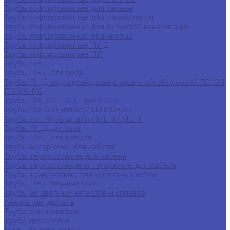
Трубы гофрированные для канавы
Трубы гофрированные для канализации
Трубы гофрированные для ливневой канализации
Трубы гофрированные оранжевые
Трубы гофрированные ПНД
Трубы гофрированные ПП
Трубы ПНД
Трубы ПНД для воды
Трубы ПНД водопроводные с защитной оболочкой ПЭ100,
ПЭ100-RC
Трубы ПЭ 100 ГОСТ 18599-2001
Трубы ПЭ100+ (плюс) / ПЭ100+RC
Трубы тип Мультипайп / ML II / ML III
Трубы ПНД для газа
Трубы ПНД для кабеля
Трубы негорючие для кабеля
Трубы термостойкие для кабеля
Трубы термостойкие и негорючие для кабеля
Трубы технические для кабельных сетей
Трубы ПНД технические
Трубы из цветных металлов и сплавов
Алюминий, дюраль
Труба алюминиевая
Труба дюралевая