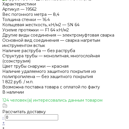
Характеристики
Артикул
—
19562
Вес погонного метра
—
8,4
Толщина стенки
—
16.4
Кольцевая жесткость, кН/м2
—
SN 64
Усилие протяжки
—
F1 64 кН/м2
Другие виды соединения
—
электромуфтовая сварка
Основной вид соединения
—
сварка нагретым
инструментом встык
Наличие раструба
—
без раструба
Структура трубы
—
монолитная, многослойная
(соэкструзия)
Цвет трубы снаружи
—
красная
Наличие удаляемого защитного покрытия из
полипропилена
—
без защитного покрытия
1 822 руб.
/
м.п.
Возможна поставка товара с оплатой по факту
В наличии
124 человек(а) интересовались данным товаром
Рассчитать доставку
-
+
×