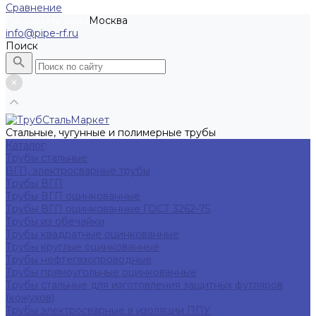
Сравнение
Москва
Рассчитать заказ
info@pipe-rf.ru
Поиск
Стальные, чугунные и полимерные трубы
Каталог
Трубы стальные
ВГП, электросварные трубы
Трубы ВГП
Трубы ВГП оцинкованные
Трубы ВГП оцинкованные ГОСТ 3262-75
Трубы из обечайки
Трубы квадратные оцинкованные
Трубы круглые оцинкованные
Трубы нефтегазопроводные
Трубы прямоугольные оцинкованные
Трубы стальные для изготовления защитных футляров
(кожухов)
Трубы электросварные в изоляции ППУ