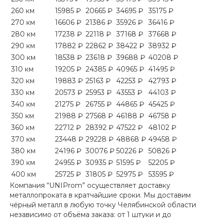
260 км
15985 ₽
20665 ₽
34695 ₽
35175 ₽
270 км
16606 ₽
21386 ₽
35926 ₽
36416 ₽
280 км
17238 ₽
22118 ₽
37168 ₽
37668 ₽
290 км
17882 ₽
22862 ₽
38422 ₽
38932 ₽
300 км
18538 ₽
23618 ₽
39688 ₽
40208 ₽
310 км
19205 ₽
24385 ₽
40965 ₽
41495 ₽
320 км
19883 ₽
25163 ₽
42253 ₽
42793 ₽
330 км
20573 ₽
25953 ₽
43553 ₽
44103 ₽
340 км
21275 ₽
26755 ₽
44865 ₽
45425 ₽
350 км
21988 ₽
27568 ₽
46188 ₽
46758 ₽
360 км
22712 ₽
28392 ₽
47522 ₽
48102 ₽
370 км
23448 ₽
29228 ₽
48868 ₽
49458 ₽
380 км
24196 ₽
30076 ₽
50226 ₽
50826 ₽
390 км
24955 ₽
30935 ₽
51595 ₽
52205 ₽
400 км
25725 ₽
31805 ₽
52975 ₽
53595 ₽
Компания “UNIProm” осуществляет доставку
металлопроката в кратчайшие сроки. Мы доставим
чёрный металл в любую точку Челябинской области
независимо от объёма заказа: от 1 штуки и до