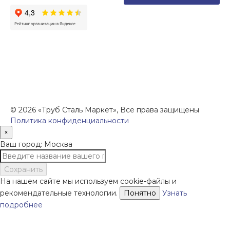
Цены, указанные на сайте, не являются офертой (в
соответствии со ст.435 ГК РФ), и не влекут за собой
обязательств ИП Денисов Александр Николаевич по
заключению Договора. Окончательная стоимость и
сроки поставки уточняются после составления
Спецификации и фиксируются в Счете на оплату, а
также Спецификации на поставку товара.
© 2026 «Труб Сталь Маркет», Все права защищены
Политика конфиденциальности
×
Ваш город: Москва
Сохранить
На нашем сайте мы используем cookie-файлы и
рекомендательные технологии.
Понятно
Узнать
подробнее