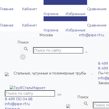
0
0
Главная
Кабинет
Сравнение
Корзина
Избранные
0
0
Главная
Кабинет
Сравнение
Корзина
Избранные
Москва
info@pipe-rf.ru
Рассчитать заказ
Поиск
8 499
8 499
Стальные, чугунные и полимерные трубы
...
Пн-Чт
info@p
Заказ
Поиск
8 499 130 04 68
info@pipe-rf.ru
Корзина