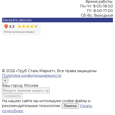
Время работы:
Пн-Чт: 8:00-18:00
Пт: 8:00-17:00
Сб-Вс: Выходной
Заказать звонок
Цены, указанные на сайте, не являются офертой (в
соответствии со ст.435 ГК РФ), и не влекут за собой
обязательств ИП Денисов Александр Николаевич по
заключению Договора. Окончательная стоимость и сроки
поставки уточняются после составления Спецификации и
фиксируются в Счете на оплату, а также Спецификации на
поставку товара.
© 2026 «Труб Сталь Маркет», Все права защищены
Политика конфиденциальности
×
Ваш город: Москва
Сохранить
На нашем сайте мы используем cookie-файлы и
рекомендательные технологии.
Узнать
Понятно
подробнее