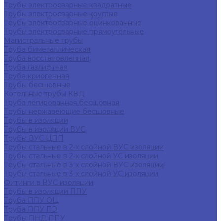
Трубы электросварные квадратные
Трубы электросварные круглые
Трубы электросварные оцинкованные
Трубы электросварные прямоугольные
Магистральные трубы
Труба биметаллическая
Труба восстановленная
Труба газлифтная
Труба криогенная
Трубы бесшовные
Котельные трубы КВД
Труба легированная бесшовная
Трубы нержавеющие бесшовные
Трубы в изоляции
Трубы в изоляции ВУС
Трубы ВУС ЦПП
Трубы стальные в 2-х слойной ВУС изоляции
Трубы стальные в 2-х слойной УС изоляции
Трубы стальные в 3-х слойной ВУС изоляции
Трубы стальные в 3-х слойной УС изоляции
Фитинги в ВУС изоляции
Трубы в изоляции ППУ
Труба ППУ ОЦ
Труба ППУ ПЭ
Трубы ПНД ППУ