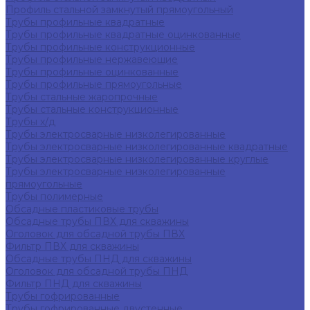
Профиль стальной замкнутый прямоугольный
Трубы профильные квадратные
Трубы профильные квадратные оцинкованные
Трубы профильные конструкционные
Трубы профильные нержавеющие
Трубы профильные оцинкованные
Трубы профильные прямоугольные
Трубы стальные жаропрочные
Трубы стальные конструкционные
Трубы х/д
Трубы электросварные низколегированные
Трубы электросварные низколегированные квадратные
Трубы электросварные низколегированные круглые
Трубы электросварные низколегированные
прямоугольные
Трубы полимерные
Обсадные пластиковые трубы
Обсадные трубы ПВХ для скважины
Оголовок для обсадной трубы ПВХ
Фильтр ПВХ для скважины
Обсадные трубы ПНД для скважины
Оголовок для обсадной трубы ПНД
Фильтр ПНД для скважины
Трубы гофрированные
Трубы гофрированные двустенные