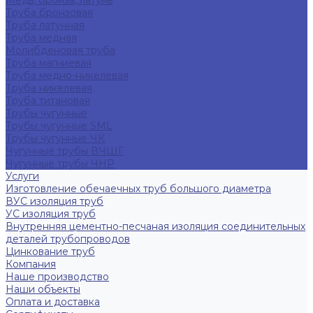
Медь, бронза, латунь
Труба бронзовая
Труба латунная
Труба медная
Молибденовая труба
Труба магниевая
Труба медно-никелевая
Труба никелевая
Труба титановая
Трубы чугунные
Трубы чугунные SML
Трубы чугунные ЧК
Чугунные трубы ВЧШГ
Чугунные трубы ЧНР
Услуги
Изготовление обечаечных труб большого диаметра
ВУС изоляция труб
УС изоляция труб
Внутренняя цементно-песчаная изоляция соединительных
деталей трубопроводов
Цинкование труб
Компания
Наше производство
Наши объекты
Оплата и доставка