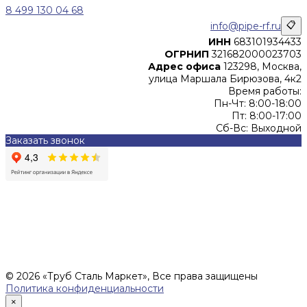
8 499 130 04 68
info@pipe-rf.ru
📋
ИНН
683101934433
ОГРНИП
321682000023703
Адрес офиса
123298, Москва,
улица Маршала Бирюзова, 4к2
Время работы:
Пн-Чт: 8:00-18:00
Пт: 8:00-17:00
Сб-Вс: Выходной
Заказать звонок
Цены, указанные на сайте, не являются офертой (в
соответствии со ст.435 ГК РФ), и не влекут за собой
обязательств ИП Денисов Александр Николаевич по
заключению Договора. Окончательная стоимость и сроки
поставки уточняются после составления Спецификации и
фиксируются в Счете на оплату, а также Спецификации на
поставку товара.
© 2026 «Труб Сталь Маркет», Все права защищены
Политика конфиденциальности
×