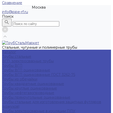
Сравнение
Москва
Рассчитать заказ
info@pipe-rf.ru
Поиск
Стальные, чугунные и полимерные трубы
Каталог
Трубы стальные
ВГП, электросварные трубы
Трубы ВГП
Трубы ВГП оцинкованные
Трубы ВГП оцинкованные ГОСТ 3262-75
Трубы из обечайки
Трубы квадратные оцинкованные
Трубы круглые оцинкованные
Трубы нефтегазопроводные
Трубы прямоугольные оцинкованные
Трубы стальные для изготовления защитных футляров
(кожухов)
Трубы электросварные в изоляции ППУ