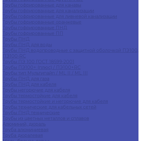
Трубы гофрированные для канавы
Трубы гофрированные для канализации
Трубы гофрированные для ливневой канализации
Трубы гофрированные оранжевые
Трубы гофрированные ПНД
Трубы гофрированные ПП
Трубы ПНД
Трубы ПНД для воды
Трубы ПНД водопроводные с защитной оболочкой ПЭ100,
ПЭ100-RC
Трубы ПЭ 100 ГОСТ 18599-2001
Трубы ПЭ100+ (плюс) / ПЭ100+RC
Трубы тип Мультипайп / ML II / ML III
Трубы ПНД для газа
Трубы ПНД для кабеля
Трубы негорючие для кабеля
Трубы термостойкие для кабеля
Трубы термостойкие и негорючие для кабеля
Трубы технические для кабельных сетей
Трубы ПНД технические
Трубы из цветных металлов и сплавов
Алюминий, дюраль
Труба алюминиевая
Труба дюралевая