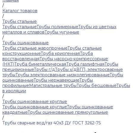
Главная
/
Каталог товаров
/
Трубы стальные
Трубы стальные
Трубы полимерные
Трубы из цветных
металлов и сплавов
Трубы чугунные
/
Трубы оцинкованные
Трубы стальные жаропрочные
Трубы стальные
конструкционные
Труба криогенная
Труба
восстановленная
Трубы насосно-компрессорные
(НКТ)
Труба биметаллическая
Труба газлифтная
Трубы
прецизионные
Трубы г/д
Трубы х/д
ВГП, электросварные
трубы
Трубы электросварные низколегированные
Трубы
оцинкованные
Трубы нержавеющие
Трубы
профильные
Магистральные трубы
Трубы бесшовные
Трубы
в изоляции
/
Трубы оцинкованные круглые
Трубы оцинкованные круглые
Трубы оцинкованные
квадратные
Трубы оцинкованные прямоугольные
/
Трубы сварные вод/газ 40x3 ДУ ГОСТ 3262-75