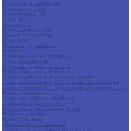
Трубы с греющим кабелем
Трубы со спутником
Трубы стальные ППУ
Трубы Твин
Фитинги ППУ
Трубы в изоляции ЦПИ
Трубы в ППМ изоляции
Опоры ППМ
Фитинги в ППМ изоляции
Трубы г/д
Трубы насосно-компрессорные (НКТ)
Трубы нержавеющие
Зеркальная труба нержавеющая
Трубы нержавеющие овальные
Трубы нержавеющие электросварные AISI
Трубы нержавеющие электросварные AISI квадратные
Трубы нержавеющие электросварные AISI прямоугольные
Трубы оцинкованные
Трубы оцинкованные квадратные
Трубы оцинкованные круглые
Трубы оцинкованные прямоугольные
Трубы прецизионные
Трубы профильные
Профиль стальной замкнутый
Профиль стальной замкнутый квадратный