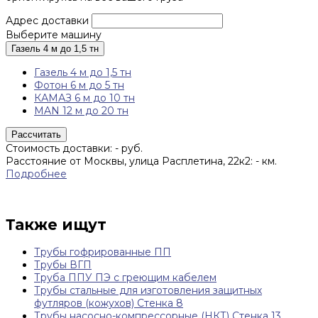
Адрес доставки
Выберите машину
Газель 4 м до 1,5 тн
Газель 4 м до 1,5 тн
Фотон 6 м до 5 тн
КАМАЗ 6 м до 10 тн
MAN 12 м до 20 тн
Рассчитать
Стоимость доставки:
-
руб.
Расстояние от Москвы, улица Расплетина, 22к2:
-
км.
Подробнее
Также ищут
Трубы гофрированные ПП
Трубы ВГП
Труба ППУ ПЭ с греющим кабелем
Трубы стальные для изготовления защитных
футляров (кожухов) Стенка 8
Трубы насосно-компрессорные (НКТ) Стенка 13