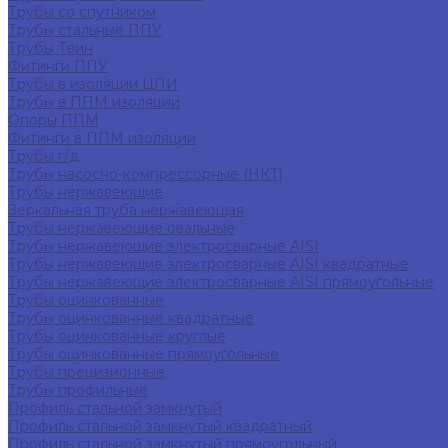
Трубы со спутником
Трубы стальные ППУ
Трубы Твин
Фитинги ППУ
Трубы в изоляции ЦПИ
Трубы в ППМ изоляции
Опоры ППМ
Фитинги в ППМ изоляции
Трубы г/д
Трубы насосно-компрессорные (НКТ)
Трубы нержавеющие
Зеркальная труба нержавеющая
Трубы нержавеющие овальные
Трубы нержавеющие электросварные AISI
Трубы нержавеющие электросварные AISI квадратные
Трубы нержавеющие электросварные AISI прямоугольные
Трубы оцинкованные
Трубы оцинкованные квадратные
Трубы оцинкованные круглые
Трубы оцинкованные прямоугольные
Трубы прецизионные
Трубы профильные
Профиль стальной замкнутый
Профиль стальной замкнутый квадратный
Профиль стальной замкнутый прямоугольный