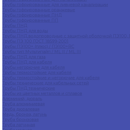
Трубы гофрированные для ливневой канализации
Трубы гофрированные оранжевые
Трубы гофрированные ПНД
Трубы гофрированные ПП
Трубы ПНД
Трубы ПНД для воды
Трубы ПНД водопроводные с защитной оболочкой ПЭ100,
Трубы ПЭ 100 ГОСТ 18599-2001
Трубы ПЭ100+ (плюс) / ПЭ100+RC
Трубы тип Мультипайп / ML II / ML III
Трубы ПНД для газа
Трубы ПНД для кабеля
Трубы негорючие для кабеля
Трубы термостойкие для кабеля
Трубы термостойкие и негорючие для кабеля
Трубы технические для кабельных сетей
Трубы ПНД технические
Трубы из цветных металлов и сплавов
Алюминий, дюраль
Труба алюминиевая
Труба дюралевая
Медь, бронза, латунь
Труба бронзовая
Труба латунная