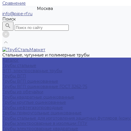
Сравнение
Москва
Рассчитать заказ
info@pipe-rf.ru
Поиск
Стальные, чугунные и полимерные трубы
Каталог
Трубы стальные
ВГП, электросварные трубы
Трубы ВГП
Трубы ВГП оцинкованные
Трубы ВГП оцинкованные ГОСТ 3262-75
Трубы из обечайки
Трубы квадратные оцинкованные
Трубы круглые оцинкованные
Трубы нефтегазопроводные
Трубы прямоугольные оцинкованные
Трубы стальные для изготовления защитных футляров (кожу
Трубы электросварные в изоляции ППУ
Трубы электросварные квадратные