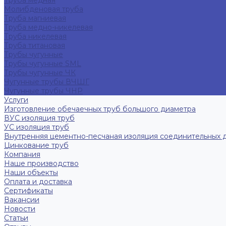
Труба медная
Молибденовая труба
Труба магниевая
Труба медно-никелевая
Труба никелевая
Труба титановая
Трубы чугунные
Трубы чугунные SML
Трубы чугунные ЧК
Чугунные трубы ВЧШГ
Чугунные трубы ЧНР
Услуги
Изготовление обечаечных труб большого диаметра
ВУС изоляция труб
УС изоляция труб
Внутренняя цементно-песчаная изоляция соединительных 
Цинкование труб
Компания
Наше производство
Наши объекты
Оплата и доставка
Сертификаты
Вакансии
Новости
Статьи