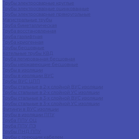
Трубы электросварные круглые
Трубы электросварные оцинкованные
Трубы электросварные прямоугольные
Магистральные трубы
Труба биметаллическая
Труба восстановленная
Труба газлифтная
Труба криогенная
Трубы бесшовные
Котельные трубы КВД
Труба легированная бесшовная
Трубы нержавеющие бесшовные
Трубы в изоляции
Трубы в изоляции ВУС
Трубы ВУС ЦПП
Трубы стальные в 2-х слойной ВУС изоляции
Трубы стальные в 2-х слойной УС изоляции
Трубы стальные в 3-х слойной ВУС изоляции
Трубы стальные в 3-х слойной УС изоляции
Фитинги в ВУС изоляции
Трубы в изоляции ППУ
Труба ППУ ОЦ
Труба ППУ ПЭ
Трубы ПНД ППУ
Трубы с греющим кабелем