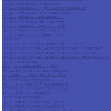
Трубы профильные квадратные
Трубы профильные квадратные оцинкованные
Трубы профильные конструкционные
Трубы профильные нержавеющие
Трубы профильные оцинкованные
Трубы профильные прямоугольные
Трубы стальные жаропрочные
Трубы стальные конструкционные
Трубы х/д
Трубы электросварные низколегированные
Трубы электросварные низколегированные квадратные
Трубы электросварные низколегированные круглые
Трубы электросварные низколегированные прямоугольные
Трубы полимерные
Обсадные пластиковые трубы
Обсадные трубы ПВХ для скважины
Оголовок для обсадной трубы ПВХ
Фильтр ПВХ для скважины
Обсадные трубы ПНД для скважины
Оголовок для обсадной трубы ПНД
Фильтр ПНД для скважины
Трубы гофрированные
Трубы гофрированные двустенные
Трубы гофрированные для канавы
Трубы гофрированные для канализации