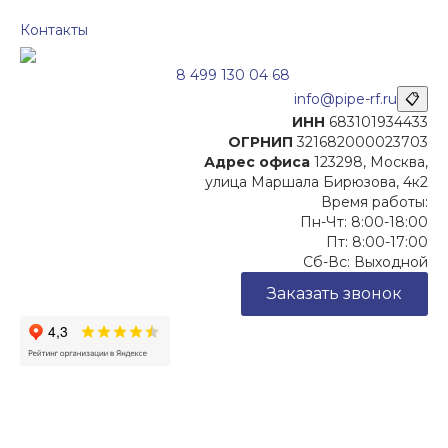
Контакты
8 499 130 04 68
info@pipe-rf.ru
📋
ИНН
683101934433
ОГРНИП
321682000023703
Адрес офиса
123298, Москва,
улица Маршала Бирюзова, 4к2
Время работы:
Пн-Чт: 8:00-18:00
Пт: 8:00-17:00
Сб-Вс: Выходной
Заказать звонок
Цены, указанные на сайте, не являются офертой (в
соответствии со ст.435 ГК РФ), и не влекут за собой
обязательств ИП Денисов Александр Николаевич по
заключению Договора. Окончательная стоимость и