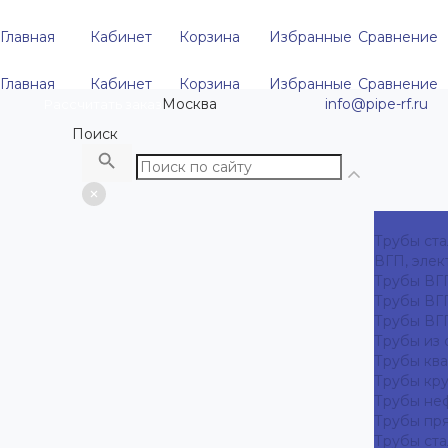
Главная
Кабинет
Корзина
Избранные
Сравнение
Главная
Кабинет
Корзина
Избранные
Сравнение
Москва
info@pipe-rf.ru
Рассчитать заказ
Поиск
Трубы ст
ВГП, элек
Трубы ВГ
Трубы ВГ
Трубы ВГ
Трубы из
Трубы кв
Трубы кр
Трубы не
Трубы пр
Трубы ста