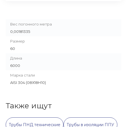
Вес погонного метра
0,00181335
Размер
60
Длина
6000
Марка стали
AISI 304 (08Х18Н10)
Также ищут
Трубы ПНД технические
Трубы в изоляции ППУ