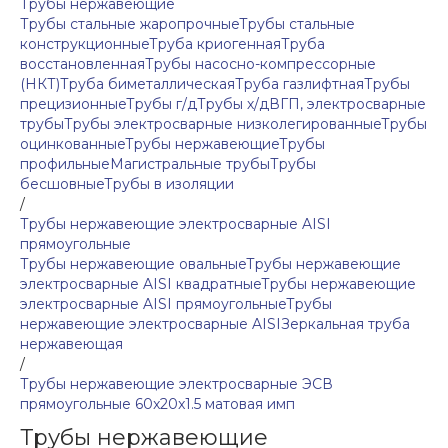
Трубы нержавеющие
Трубы стальные жаропрочные
Трубы стальные
конструкционные
Труба криогенная
Труба
восстановленная
Трубы насосно-компрессорные
(НКТ)
Труба биметаллическая
Труба газлифтная
Трубы
прецизионные
Трубы г/д
Трубы х/д
ВГП, электросварные
трубы
Трубы электросварные низколегированные
Трубы
оцинкованные
Трубы нержавеющие
Трубы
профильные
Магистральные трубы
Трубы
бесшовные
Трубы в изоляции
/
Трубы нержавеющие электросварные AISI
прямоугольные
Трубы нержавеющие овальные
Трубы нержавеющие
электросварные AISI квадратные
Трубы нержавеющие
электросварные AISI прямоугольные
Трубы
нержавеющие электросварные AISI
Зеркальная труба
нержавеющая
/
Трубы нержавеющие электросварные ЭСВ
прямоугольные 60x20x1.5 матовая имп
Трубы нержавеющие