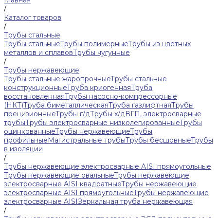
Главная
/
Каталог товаров
/
Трубы стальные
Трубы стальные
Трубы полимерные
Трубы из цветных
металлов и сплавов
Трубы чугунные
/
Трубы нержавеющие
Трубы стальные жаропрочные
Трубы стальные
конструкционные
Труба криогенная
Труба
восстановленная
Трубы насосно-компрессорные
(НКТ)
Труба биметаллическая
Труба газлифтная
Трубы
прецизионные
Трубы г/д
Трубы х/д
ВГП, электросварные
трубы
Трубы электросварные низколегированные
Трубы
оцинкованные
Трубы нержавеющие
Трубы
профильные
Магистральные трубы
Трубы бесшовные
Трубы
в изоляции
/
Трубы нержавеющие электросварные AISI прямоугольные
Трубы нержавеющие овальные
Трубы нержавеющие
электросварные AISI квадратные
Трубы нержавеющие
электросварные AISI прямоугольные
Трубы нержавеющие
электросварные AISI
Зеркальная труба нержавеющая
/