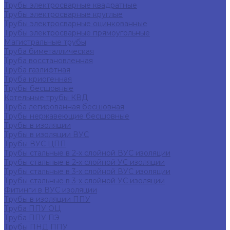
Трубы электросварные квадратные
Трубы электросварные круглые
Трубы электросварные оцинкованные
Трубы электросварные прямоугольные
Магистральные трубы
Труба биметаллическая
Труба восстановленная
Труба газлифтная
Труба криогенная
Трубы бесшовные
Котельные трубы КВД
Труба легированная бесшовная
Трубы нержавеющие бесшовные
Трубы в изоляции
Трубы в изоляции ВУС
Трубы ВУС ЦПП
Трубы стальные в 2-х слойной ВУС изоляции
Трубы стальные в 2-х слойной УС изоляции
Трубы стальные в 3-х слойной ВУС изоляции
Трубы стальные в 3-х слойной УС изоляции
Фитинги в ВУС изоляции
Трубы в изоляции ППУ
Труба ППУ ОЦ
Труба ППУ ПЭ
Трубы ПНД ППУ