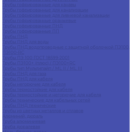
Трубы гофрированные для канавы
Трубы гофрированные для канализации
Трубы гофрированные для ливневой канализации
Трубы гофрированные оранжевые
Трубы гофрированные ПНД
Трубы гофрированные ПП
Трубы ПНД
Трубы ПНД для воды
Трубы ПНД водопроводные с защитной оболочкой ПЭ100,
ПЭ100-RC
Трубы ПЭ 100 ГОСТ 18599-2001
Трубы ПЭ100+ (плюс) / ПЭ100+RC
Трубы тип Мультипайп / ML II / ML III
Трубы ПНД для газа
Трубы ПНД для кабеля
Трубы негорючие для кабеля
Трубы термостойкие для кабеля
Трубы термостойкие и негорючие для кабеля
Трубы технические для кабельных сетей
Трубы ПНД технические
Трубы из цветных металлов и сплавов
Алюминий, дюраль
Труба алюминиевая
Труба дюралевая