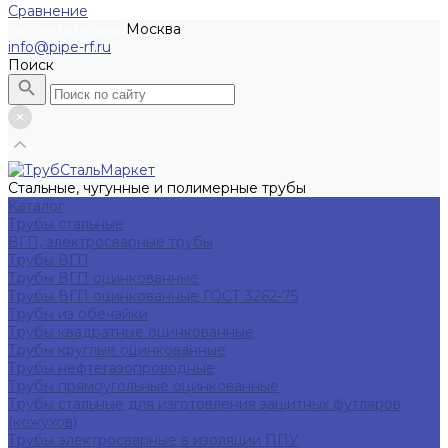
Сравнение
Москва
Рассчитать заказ
info@pipe-rf.ru
Поиск
Стальные, чугунные и полимерные трубы
Каталог
Трубы стальные
ВГП, электросварные трубы
Трубы ВГП
Трубы ВГП оцинкованные
Трубы ВГП оцинкованные ГОСТ 3262-75
Трубы из обечайки
Трубы квадратные оцинкованные
Трубы круглые оцинкованные
Трубы нефтегазопроводные
Трубы прямоугольные оцинкованные
Трубы стальные для изготовления защитных футляров
(кожухов)
Трубы электросварные в изоляции ППУ