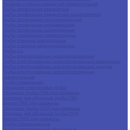
Профиль стальной замкнутый прямоугольный
Трубы профильные квадратные
Трубы профильные квадратные оцинкованные
Трубы профильные конструкционные
Трубы профильные нержавеющие
Трубы профильные оцинкованные
Трубы профильные прямоугольные
Трубы стальные жаропрочные
Трубы стальные конструкционные
Трубы х/д
Трубы электросварные низколегированные
Трубы электросварные низколегированные квадратные
Трубы электросварные низколегированные круглые
Трубы электросварные низколегированные
прямоугольные
Трубы полимерные
Обсадные пластиковые трубы
Обсадные трубы ПВХ для скважины
Оголовок для обсадной трубы ПВХ
Фильтр ПВХ для скважины
Обсадные трубы ПНД для скважины
Оголовок для обсадной трубы ПНД
Фильтр ПНД для скважины
Трубы гофрированные
Трубы гофрированные двустенные