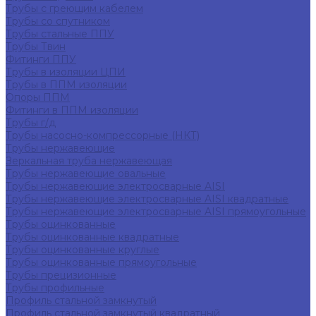
Трубы с греющим кабелем
Трубы со спутником
Трубы стальные ППУ
Трубы Твин
Фитинги ППУ
Трубы в изоляции ЦПИ
Трубы в ППМ изоляции
Опоры ППМ
Фитинги в ППМ изоляции
Трубы г/д
Трубы насосно-компрессорные (НКТ)
Трубы нержавеющие
Зеркальная труба нержавеющая
Трубы нержавеющие овальные
Трубы нержавеющие электросварные AISI
Трубы нержавеющие электросварные AISI квадратные
Трубы нержавеющие электросварные AISI прямоугольные
Трубы оцинкованные
Трубы оцинкованные квадратные
Трубы оцинкованные круглые
Трубы оцинкованные прямоугольные
Трубы прецизионные
Трубы профильные
Профиль стальной замкнутый
Профиль стальной замкнутый квадратный