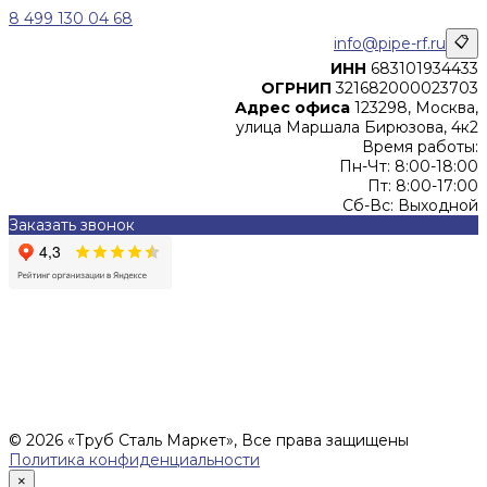
8 499 130 04 68
info@pipe-rf.ru
📋
ИНН
683101934433
ОГРНИП
321682000023703
Адрес офиса
123298, Москва,
улица Маршала Бирюзова, 4к2
Время работы:
Пн-Чт: 8:00-18:00
Пт: 8:00-17:00
Сб-Вс: Выходной
Заказать звонок
Цены, указанные на сайте, не являются офертой (в
соответствии со ст.435 ГК РФ), и не влекут за собой
обязательств ИП Денисов Александр Николаевич по
заключению Договора. Окончательная стоимость и сроки
поставки уточняются после составления Спецификации и
фиксируются в Счете на оплату, а также Спецификации на
поставку товара.
© 2026 «Труб Сталь Маркет», Все права защищены
Политика конфиденциальности
×