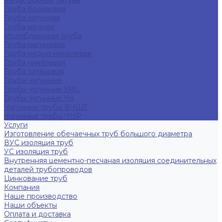
Медь, бронза, латунь
Труба бронзовая
Труба латунная
Труба медная
Молибденовая труба
Труба магниевая
Труба медно-никелевая
Труба никелевая
Труба титановая
Трубы чугунные
Трубы чугунные SML
Трубы чугунные ЧК
Чугунные трубы ВЧШГ
Чугунные трубы ЧНР
Услуги
Изготовление обечаечных труб большого диаметра
ВУС изоляция труб
УС изоляция труб
Внутренняя цементно-песчаная изоляция соединительных
деталей трубопроводов
Цинкование труб
Компания
Наше производство
Наши объекты
Оплата и доставка