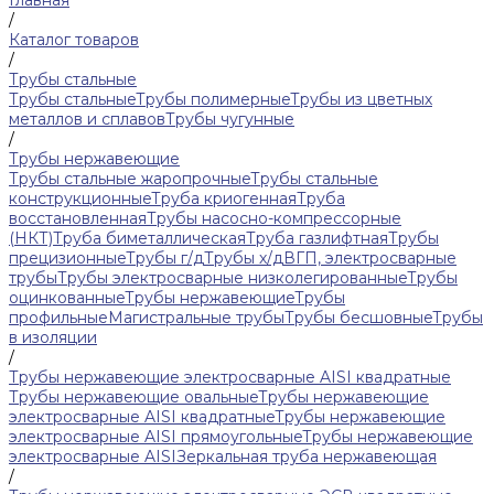
Главная
/
Каталог товаров
/
Трубы стальные
Трубы стальные
Трубы полимерные
Трубы из цветных
металлов и сплавов
Трубы чугунные
/
Трубы нержавеющие
Трубы стальные жаропрочные
Трубы стальные
конструкционные
Труба криогенная
Труба
восстановленная
Трубы насосно-компрессорные
(НКТ)
Труба биметаллическая
Труба газлифтная
Трубы
прецизионные
Трубы г/д
Трубы х/д
ВГП, электросварные
трубы
Трубы электросварные низколегированные
Трубы
оцинкованные
Трубы нержавеющие
Трубы
профильные
Магистральные трубы
Трубы бесшовные
Трубы
в изоляции
/
Трубы нержавеющие электросварные AISI квадратные
Трубы нержавеющие овальные
Трубы нержавеющие
электросварные AISI квадратные
Трубы нержавеющие
электросварные AISI прямоугольные
Трубы нержавеющие
электросварные AISI
Зеркальная труба нержавеющая
/