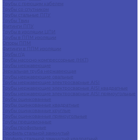
Трубы с греющим кабелем
Трубы со спутником
Трубы стальные ППУ
Трубы Твин
Фитинги ППУ
Трубы в изоляции ЦПИ
Трубы в ППМ изоляции
Опоры ППМ
Фитинги в ППМ изоляции
Трубы г/д
Трубы насосно-компрессорные (НКТ)
Трубы нержавеющие
Зеркальная труба нержавеющая
Трубы нержавеющие овальные
Трубы нержавеющие электросварные AISI
Трубы нержавеющие электросварные AISI квадратные
Трубы нержавеющие электросварные AISI прямоугольные
Трубы оцинкованные
Трубы оцинкованные квадратные
Трубы оцинкованные круглые
Трубы оцинкованные прямоугольные
Трубы прецизионные
Трубы профильные
Профиль стальной замкнутый
Профиль стальной замкнутый квадратный