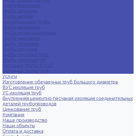
Медь, бронза, латунь
Труба бронзовая
Труба латунная
Труба медная
Молибденовая труба
Труба магниевая
Труба медно-никелевая
Труба никелевая
Труба титановая
Трубы чугунные
Трубы чугунные SML
Трубы чугунные ЧК
Чугунные трубы ВЧШГ
Чугунные трубы ЧНР
Услуги
Изготовление обечаечных труб большого диаметра
ВУС изоляция труб
УС изоляция труб
Внутренняя цементно-песчаная изоляция соединительных
деталей трубопроводов
Цинкование труб
Компания
Наше производство
Наши объекты
Оплата и доставка