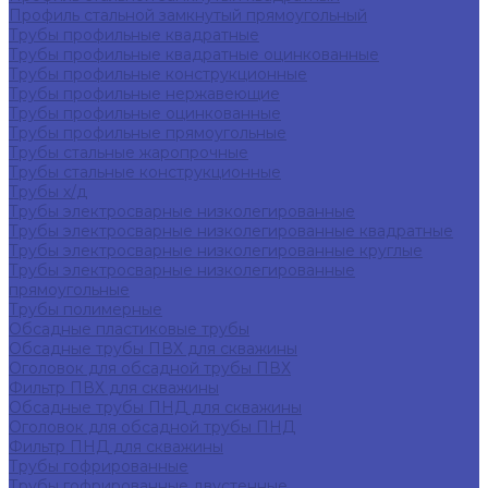
Профиль стальной замкнутый прямоугольный
Трубы профильные квадратные
Трубы профильные квадратные оцинкованные
Трубы профильные конструкционные
Трубы профильные нержавеющие
Трубы профильные оцинкованные
Трубы профильные прямоугольные
Трубы стальные жаропрочные
Трубы стальные конструкционные
Трубы х/д
Трубы электросварные низколегированные
Трубы электросварные низколегированные квадратные
Трубы электросварные низколегированные круглые
Трубы электросварные низколегированные
прямоугольные
Трубы полимерные
Обсадные пластиковые трубы
Обсадные трубы ПВХ для скважины
Оголовок для обсадной трубы ПВХ
Фильтр ПВХ для скважины
Обсадные трубы ПНД для скважины
Оголовок для обсадной трубы ПНД
Фильтр ПНД для скважины
Трубы гофрированные
Трубы гофрированные двустенные