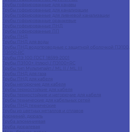
Трубы гофрированные для канавы
Трубы гофрированные для канализации
Трубы гофрированные для ливневой канализации
Трубы гофрированные оранжевые
Трубы гофрированные ПНД
Трубы гофрированные ПП
Трубы ПНД
Трубы ПНД для воды
Трубы ПНД водопроводные с защитной оболочкой ПЭ100,
ПЭ100-RC
Трубы ПЭ 100 ГОСТ 18599-2001
Трубы ПЭ100+ (плюс) / ПЭ100+RC
Трубы тип Мультипайп / ML II / ML III
Трубы ПНД для газа
Трубы ПНД для кабеля
Трубы негорючие для кабеля
Трубы термостойкие для кабеля
Трубы термостойкие и негорючие для кабеля
Трубы технические для кабельных сетей
Трубы ПНД технические
Трубы из цветных металлов и сплавов
Алюминий, дюраль
Труба алюминиевая
Труба дюралевая