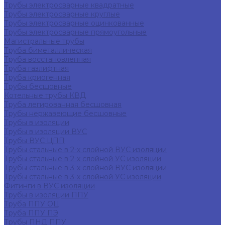
Трубы электросварные квадратные
Трубы электросварные круглые
Трубы электросварные оцинкованные
Трубы электросварные прямоугольные
Магистральные трубы
Труба биметаллическая
Труба восстановленная
Труба газлифтная
Труба криогенная
Трубы бесшовные
Котельные трубы КВД
Труба легированная бесшовная
Трубы нержавеющие бесшовные
Трубы в изоляции
Трубы в изоляции ВУС
Трубы ВУС ЦПП
Трубы стальные в 2-х слойной ВУС изоляции
Трубы стальные в 2-х слойной УС изоляции
Трубы стальные в 3-х слойной ВУС изоляции
Трубы стальные в 3-х слойной УС изоляции
Фитинги в ВУС изоляции
Трубы в изоляции ППУ
Труба ППУ ОЦ
Труба ППУ ПЭ
Трубы ПНД ППУ