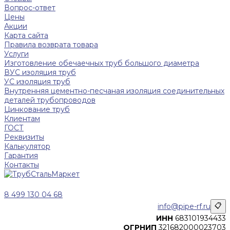
Вопрос-ответ
Цены
Акции
Карта сайта
Правила возврата товара
Услуги
Изготовление обечаечных труб большого диаметра
ВУС изоляция труб
УС изоляция труб
Внутренняя цементно-песчаная изоляция соединительных
деталей трубопроводов
Цинкование труб
Клиентам
ГОСТ
Реквизиты
Калькулятор
Гарантия
Контакты
8 499 130 04 68
info@pipe-rf.ru
📋
ИНН
683101934433
ОГРНИП
321682000023703