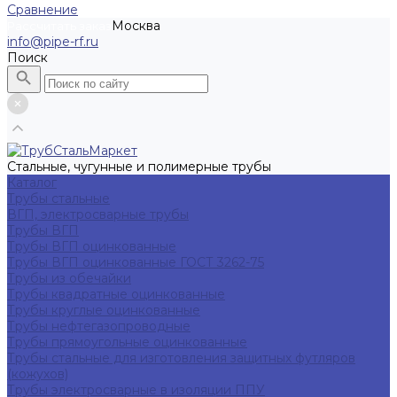
Сравнение
Москва
Рассчитать заказ
info@pipe-rf.ru
Поиск
Стальные, чугунные и полимерные трубы
Каталог
Трубы стальные
ВГП, электросварные трубы
Трубы ВГП
Трубы ВГП оцинкованные
Трубы ВГП оцинкованные ГОСТ 3262-75
Трубы из обечайки
Трубы квадратные оцинкованные
Трубы круглые оцинкованные
Трубы нефтегазопроводные
Трубы прямоугольные оцинкованные
Трубы стальные для изготовления защитных футляров
(кожухов)
Трубы электросварные в изоляции ППУ