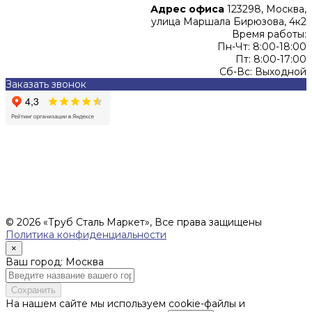
Адрес офиса
123298, Москва,
улица Маршала Бирюзова, 4к2
Время работы:
Пн-Чт: 8:00-18:00
Пт: 8:00-17:00
Сб-Вс: Выходной
Заказать звонок
Цены, указанные на сайте, не являются офертой (в
соответствии со ст.435 ГК РФ), и не влекут за собой
обязательств ИП Денисов Александр Николаевич по
заключению Договора. Окончательная стоимость и сроки
поставки уточняются после составления Спецификации и
фиксируются в Счете на оплату, а также Спецификации на
поставку товара.
© 2026 «Труб Сталь Маркет», Все права защищены
Политика конфиденциальности
×
Ваш город: Москва
Сохранить
На нашем сайте мы используем cookie-файлы и