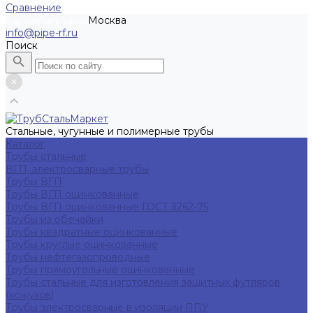
Сравнение
Москва
Рассчитать заказ
info@pipe-rf.ru
Поиск
Стальные, чугунные и полимерные трубы
Каталог
Трубы стальные
ВГП, электросварные трубы
Трубы ВГП
Трубы ВГП оцинкованные
Трубы ВГП оцинкованные ГОСТ 3262-75
Трубы из обечайки
Трубы квадратные оцинкованные
Трубы круглые оцинкованные
Трубы нефтегазопроводные
Трубы прямоугольные оцинкованные
Трубы стальные для изготовления защитных футляров
(кожухов)
Трубы электросварные в изоляции ППУ