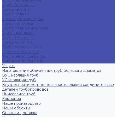
Медь, бронза, латунь
Труба бронзовая
Труба латунная
Труба медная
Молибденовая труба
Труба магниевая
Труба медно-никелевая
Труба никелевая
Труба титановая
Трубы чугунные
Трубы чугунные SML
Трубы чугунные ЧК
Чугунные трубы ВЧШГ
Чугунные трубы ЧНР
Услуги
Изготовление обечаечных труб большого диаметра
ВУС изоляция труб
УС изоляция труб
Внутренняя цементно-песчаная изоляция соединительных
деталей трубопроводов
Цинкование труб
Компания
Наше производство
Наши объекты
Оплата и доставка