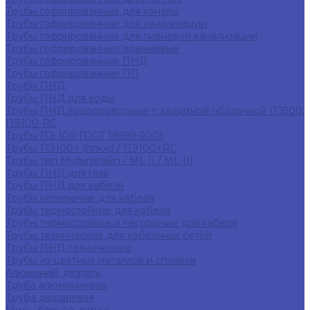
Трубы гофрированные для канавы
Трубы гофрированные для канализации
Трубы гофрированные для ливневой канализации
Трубы гофрированные оранжевые
Трубы гофрированные ПНД
Трубы гофрированные ПП
Трубы ПНД
Трубы ПНД для воды
Трубы ПНД водопроводные с защитной оболочкой ПЭ100,
ПЭ100-RC
Трубы ПЭ 100 ГОСТ 18599-2001
Трубы ПЭ100+ (плюс) / ПЭ100+RC
Трубы тип Мультипайп / ML II / ML III
Трубы ПНД для газа
Трубы ПНД для кабеля
Трубы негорючие для кабеля
Трубы термостойкие для кабеля
Трубы термостойкие и негорючие для кабеля
Трубы технические для кабельных сетей
Трубы ПНД технические
Трубы из цветных металлов и сплавов
Алюминий, дюраль
Труба алюминиевая
Труба дюралевая