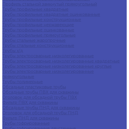
Профиль стальной замкнутый прямоугольный
Трубы профильные квадратные
Трубы профильные квадратные оцинкованные
Трубы профильные конструкционные
Трубы профильные нержавеющие
Трубы профильные оцинкованные
Трубы профильные прямоугольные
Трубы стальные жаропрочные
Трубы стальные конструкционные
Трубы х/д
Трубы электросварные низколегированные
Трубы электросварные низколегированные квадратные
Трубы электросварные низколегированные круглые
Трубы электросварные низколегированные
прямоугольные
Трубы полимерные
Обсадные пластиковые трубы
Обсадные трубы ПВХ для скважины
Оголовок для обсадной трубы ПВХ
Фильтр ПВХ для скважины
Обсадные трубы ПНД для скважины
Оголовок для обсадной трубы ПНД
Фильтр ПНД для скважины
Трубы гофрированные
Трубы гофрированные двустенные