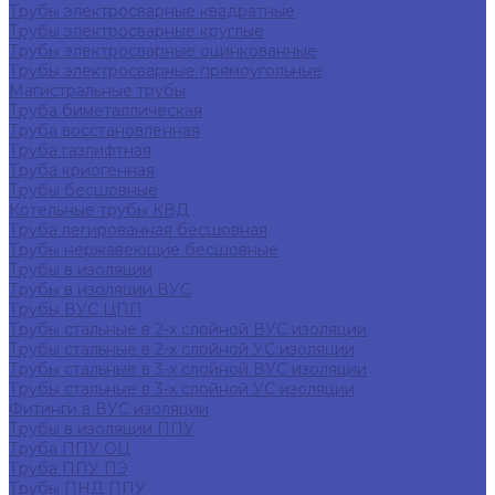
Трубы электросварные квадратные
Трубы электросварные круглые
Трубы электросварные оцинкованные
Трубы электросварные прямоугольные
Магистральные трубы
Труба биметаллическая
Труба восстановленная
Труба газлифтная
Труба криогенная
Трубы бесшовные
Котельные трубы КВД
Труба легированная бесшовная
Трубы нержавеющие бесшовные
Трубы в изоляции
Трубы в изоляции ВУС
Трубы ВУС ЦПП
Трубы стальные в 2-х слойной ВУС изоляции
Трубы стальные в 2-х слойной УС изоляции
Трубы стальные в 3-х слойной ВУС изоляции
Трубы стальные в 3-х слойной УС изоляции
Фитинги в ВУС изоляции
Трубы в изоляции ППУ
Труба ППУ ОЦ
Труба ППУ ПЭ
Трубы ПНД ППУ