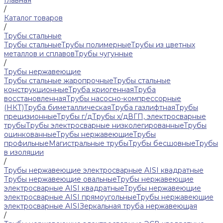
Главная
/
Каталог товаров
/
Трубы стальные
Трубы стальные
Трубы полимерные
Трубы из цветных
металлов и сплавов
Трубы чугунные
/
Трубы нержавеющие
Трубы стальные жаропрочные
Трубы стальные
конструкционные
Труба криогенная
Труба
восстановленная
Трубы насосно-компрессорные
(НКТ)
Труба биметаллическая
Труба газлифтная
Трубы
прецизионные
Трубы г/д
Трубы х/д
ВГП, электросварные
трубы
Трубы электросварные низколегированные
Трубы
оцинкованные
Трубы нержавеющие
Трубы
профильные
Магистральные трубы
Трубы бесшовные
Трубы
в изоляции
/
Трубы нержавеющие электросварные AISI квадратные
Трубы нержавеющие овальные
Трубы нержавеющие
электросварные AISI квадратные
Трубы нержавеющие
электросварные AISI прямоугольные
Трубы нержавеющие
электросварные AISI
Зеркальная труба нержавеющая
/