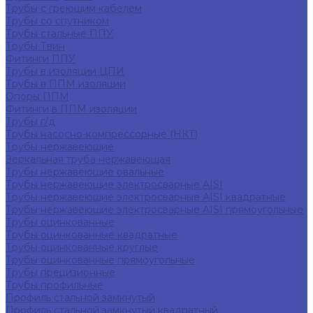
Трубы с греющим кабелем
Трубы со спутником
Трубы стальные ППУ
Трубы Твин
Фитинги ППУ
Трубы в изоляции ЦПИ
Трубы в ППМ изоляции
Опоры ППМ
Фитинги в ППМ изоляции
Трубы г/д
Трубы насосно-компрессорные (НКТ)
Трубы нержавеющие
Зеркальная труба нержавеющая
Трубы нержавеющие овальные
Трубы нержавеющие электросварные AISI
Трубы нержавеющие электросварные AISI квадратные
Трубы нержавеющие электросварные AISI прямоугольные
Трубы оцинкованные
Трубы оцинкованные квадратные
Трубы оцинкованные круглые
Трубы оцинкованные прямоугольные
Трубы прецизионные
Трубы профильные
Профиль стальной замкнутый
Профиль стальной замкнутый квадратный