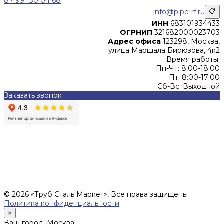
8 499 130 04 68
info@pipe-rf.ru
📋
ИНН
683101934433
ОГРНИП
321682000023703
Адрес офиса
123298, Москва,
улица Маршала Бирюзова, 4к2
Время работы:
Пн-Чт: 8:00-18:00
Пт: 8:00-17:00
Сб-Вс: Выходной
Заказать звонок
Цены, указанные на сайте, не являются офертой (в
соответствии со ст.435 ГК РФ), и не влекут за собой
обязательств ИП Денисов Александр Николаевич по
заключению Договора. Окончательная стоимость и сроки
поставки уточняются после составления Спецификации и
фиксируются в Счете на оплату, а также Спецификации на
поставку товара.
© 2026 «Труб Сталь Маркет», Все права защищены
Политика конфиденциальности
×
Ваш город: Москва