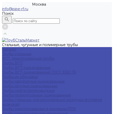
Москва
Рассчитать заказ
info@pipe-rf.ru
Поиск
Стальные, чугунные и полимерные трубы
Каталог
Трубы стальные
ВГП, электросварные трубы
Трубы ВГП
Трубы ВГП оцинкованные
Трубы ВГП оцинкованные ГОСТ 3262-75
Трубы из обечайки
Трубы квадратные оцинкованные
Трубы круглые оцинкованные
Трубы нефтегазопроводные
Трубы прямоугольные оцинкованные
Трубы стальные для изготовления защитных футляров
(кожухов)
Трубы электросварные в изоляции ППУ
Трубы электросварные квадратные