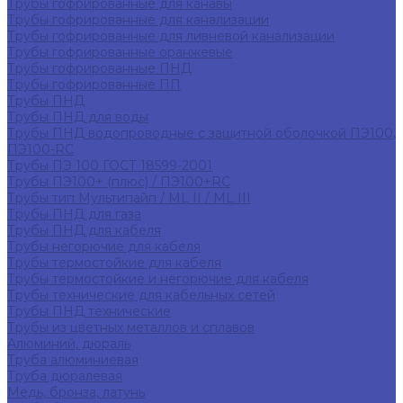
Трубы гофрированные для канавы
Трубы гофрированные для канализации
Трубы гофрированные для ливневой канализации
Трубы гофрированные оранжевые
Трубы гофрированные ПНД
Трубы гофрированные ПП
Трубы ПНД
Трубы ПНД для воды
Трубы ПНД водопроводные с защитной оболочкой ПЭ100,
ПЭ100-RC
Трубы ПЭ 100 ГОСТ 18599-2001
Трубы ПЭ100+ (плюс) / ПЭ100+RC
Трубы тип Мультипайп / ML II / ML III
Трубы ПНД для газа
Трубы ПНД для кабеля
Трубы негорючие для кабеля
Трубы термостойкие для кабеля
Трубы термостойкие и негорючие для кабеля
Трубы технические для кабельных сетей
Трубы ПНД технические
Трубы из цветных металлов и сплавов
Алюминий, дюраль
Труба алюминиевая
Труба дюралевая
Медь, бронза, латунь