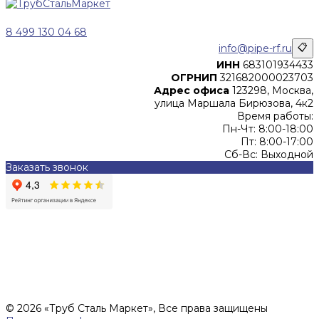
8 499 130 04 68
info@pipe-rf.ru
📋
ИНН
683101934433
ОГРНИП
321682000023703
Адрес офиса
123298, Москва,
улица Маршала Бирюзова, 4к2
Время работы:
Пн-Чт: 8:00-18:00
Пт: 8:00-17:00
Сб-Вс: Выходной
Заказать звонок
Цены, указанные на сайте, не являются офертой (в
соответствии со ст.435 ГК РФ), и не влекут за собой
обязательств ИП Денисов Александр Николаевич по
заключению Договора. Окончательная стоимость и сроки
поставки уточняются после составления Спецификации и
фиксируются в Счете на оплату, а также Спецификации на
поставку товара.
© 2026 «Труб Сталь Маркет», Все права защищены