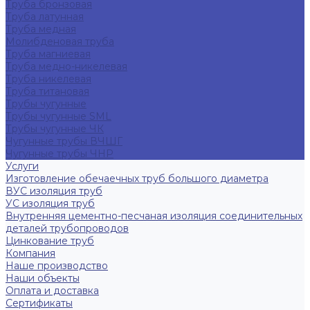
Труба бронзовая
Труба латунная
Труба медная
Молибденовая труба
Труба магниевая
Труба медно-никелевая
Труба никелевая
Труба титановая
Трубы чугунные
Трубы чугунные SML
Трубы чугунные ЧК
Чугунные трубы ВЧШГ
Чугунные трубы ЧНР
Услуги
Изготовление обечаечных труб большого диаметра
ВУС изоляция труб
УС изоляция труб
Внутренняя цементно-песчаная изоляция соединительных
деталей трубопроводов
Цинкование труб
Компания
Наше производство
Наши объекты
Оплата и доставка
Сертификаты