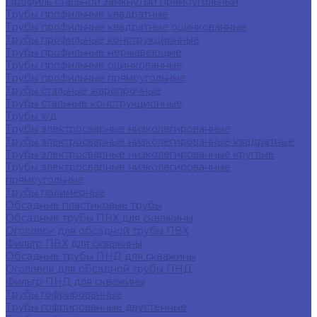
Профиль стальной замкнутый прямоугольный
Трубы профильные квадратные
Трубы профильные квадратные оцинкованные
Трубы профильные конструкционные
Трубы профильные нержавеющие
Трубы профильные оцинкованные
Трубы профильные прямоугольные
Трубы стальные жаропрочные
Трубы стальные конструкционные
Трубы х/д
Трубы электросварные низколегированные
Трубы электросварные низколегированные квадратные
Трубы электросварные низколегированные круглые
Трубы электросварные низколегированные
прямоугольные
Трубы полимерные
Обсадные пластиковые трубы
Обсадные трубы ПВХ для скважины
Оголовок для обсадной трубы ПВХ
Фильтр ПВХ для скважины
Обсадные трубы ПНД для скважины
Оголовок для обсадной трубы ПНД
Фильтр ПНД для скважины
Трубы гофрированные
Трубы гофрированные двустенные