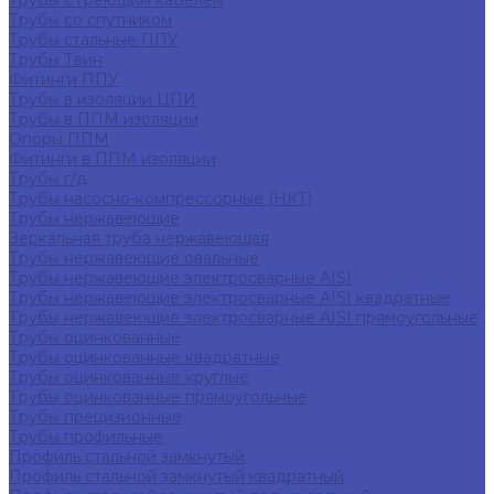
Трубы с греющим кабелем
Трубы со спутником
Трубы стальные ППУ
Трубы Твин
Фитинги ППУ
Трубы в изоляции ЦПИ
Трубы в ППМ изоляции
Опоры ППМ
Фитинги в ППМ изоляции
Трубы г/д
Трубы насосно-компрессорные (НКТ)
Трубы нержавеющие
Зеркальная труба нержавеющая
Трубы нержавеющие овальные
Трубы нержавеющие электросварные AISI
Трубы нержавеющие электросварные AISI квадратные
Трубы нержавеющие электросварные AISI прямоугольные
Трубы оцинкованные
Трубы оцинкованные квадратные
Трубы оцинкованные круглые
Трубы оцинкованные прямоугольные
Трубы прецизионные
Трубы профильные
Профиль стальной замкнутый
Профиль стальной замкнутый квадратный