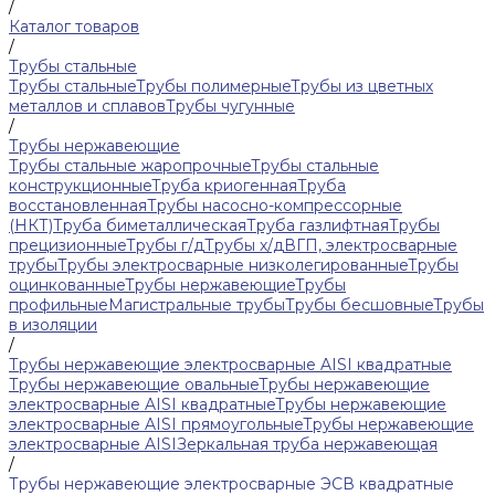
/
Каталог товаров
/
Трубы стальные
Трубы стальные
Трубы полимерные
Трубы из цветных
металлов и сплавов
Трубы чугунные
/
Трубы нержавеющие
Трубы стальные жаропрочные
Трубы стальные
конструкционные
Труба криогенная
Труба
восстановленная
Трубы насосно-компрессорные
(НКТ)
Труба биметаллическая
Труба газлифтная
Трубы
прецизионные
Трубы г/д
Трубы х/д
ВГП, электросварные
трубы
Трубы электросварные низколегированные
Трубы
оцинкованные
Трубы нержавеющие
Трубы
профильные
Магистральные трубы
Трубы бесшовные
Трубы
в изоляции
/
Трубы нержавеющие электросварные AISI квадратные
Трубы нержавеющие овальные
Трубы нержавеющие
электросварные AISI квадратные
Трубы нержавеющие
электросварные AISI прямоугольные
Трубы нержавеющие
электросварные AISI
Зеркальная труба нержавеющая
/
Трубы нержавеющие электросварные ЭСВ квадратные