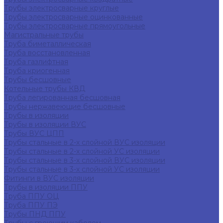
Трубы электросварные круглые
Трубы электросварные оцинкованные
Трубы электросварные прямоугольные
Магистральные трубы
Труба биметаллическая
Труба восстановленная
Труба газлифтная
Труба криогенная
Трубы бесшовные
Котельные трубы КВД
Труба легированная бесшовная
Трубы нержавеющие бесшовные
Трубы в изоляции
Трубы в изоляции ВУС
Трубы ВУС ЦПП
Трубы стальные в 2-х слойной ВУС изоляции
Трубы стальные в 2-х слойной УС изоляции
Трубы стальные в 3-х слойной ВУС изоляции
Трубы стальные в 3-х слойной УС изоляции
Фитинги в ВУС изоляции
Трубы в изоляции ППУ
Труба ППУ ОЦ
Труба ППУ ПЭ
Трубы ПНД ППУ