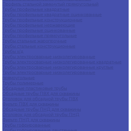
Профиль стальной замкнутый прямоугольный
Трубы профильные квадратные
Трубы профильные квадратные оцинкованные
Трубы профильные конструкционные
Трубы профильные нержавеющие
Трубы профильные оцинкованные
Трубы профильные прямоугольные
Трубы стальные жаропрочные
Трубы стальные конструкционные
Трубы х/д
Трубы электросварные низколегированные
Трубы электросварные низколегированные квадратные
Трубы электросварные низколегированные круглые
Трубы электросварные низколегированные
прямоугольные
Трубы полимерные
Обсадные пластиковые трубы
Обсадные трубы ПВХ для скважины
Оголовок для обсадной трубы ПВХ
Фильтр ПВХ для скважины
Обсадные трубы ПНД для скважины
Оголовок для обсадной трубы ПНД
Фильтр ПНД для скважины
Трубы гофрированные
Трубы гофрированные двустенные