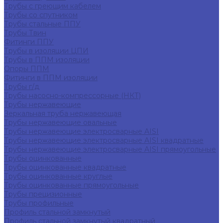
Трубы с греющим кабелем
Трубы со спутником
Трубы стальные ППУ
Трубы Твин
Фитинги ППУ
Трубы в изоляции ЦПИ
Трубы в ППМ изоляции
Опоры ППМ
Фитинги в ППМ изоляции
Трубы г/д
Трубы насосно-компрессорные (НКТ)
Трубы нержавеющие
Зеркальная труба нержавеющая
Трубы нержавеющие овальные
Трубы нержавеющие электросварные AISI
Трубы нержавеющие электросварные AISI квадратные
Трубы нержавеющие электросварные AISI прямоугольные
Трубы оцинкованные
Трубы оцинкованные квадратные
Трубы оцинкованные круглые
Трубы оцинкованные прямоугольные
Трубы прецизионные
Трубы профильные
Профиль стальной замкнутый
Профиль стальной замкнутый квадратный