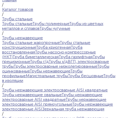
Главная
/
Каталог товаров
/
Трубы стальные
Трубы стальные
Трубы полимерные
Трубы из цветных
металлов и сплавов
Трубы чугунные
/
Трубы нержавеющие
Трубы стальные жаропрочные
Трубы стальные
конструкционные
Труба криогенная
Труба
восстановленная
Трубы насосно-компрессорные
(НКТ)
Труба биметаллическая
Труба газлифтная
Трубы
прецизионные
Трубы г/д
Трубы х/д
ВГП, электросварные
трубы
Трубы электросварные низколегированные
Трубы
оцинкованные
Трубы нержавеющие
Трубы
профильные
Магистральные трубы
Трубы бесшовные
Трубы
в изоляции
/
Трубы нержавеющие электросварные AISI квадратные
Трубы нержавеющие овальные
Трубы нержавеющие
электросварные AISI квадратные
Трубы нержавеющие
электросварные AISI прямоугольные
Трубы нержавеющие
электросварные AISI
Зеркальная труба нержавеющая
/