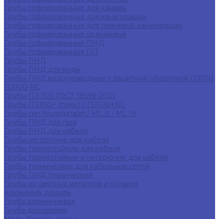
Трубы гофрированные для канавы
Трубы гофрированные для канализации
Трубы гофрированные для ливневой канализации
Трубы гофрированные оранжевые
Трубы гофрированные ПНД
Трубы гофрированные ПП
Трубы ПНД
Трубы ПНД для воды
Трубы ПНД водопроводные с защитной оболочкой ПЭ100,
ПЭ100-RC
Трубы ПЭ 100 ГОСТ 18599-2001
Трубы ПЭ100+ (плюс) / ПЭ100+RC
Трубы тип Мультипайп / ML II / ML III
Трубы ПНД для газа
Трубы ПНД для кабеля
Трубы негорючие для кабеля
Трубы термостойкие для кабеля
Трубы термостойкие и негорючие для кабеля
Трубы технические для кабельных сетей
Трубы ПНД технические
Трубы из цветных металлов и сплавов
Алюминий, дюраль
Труба алюминиевая
Труба дюралевая