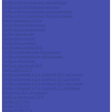
Трубы электросварные квадратные
Трубы электросварные круглые
Трубы электросварные оцинкованные
Трубы электросварные прямоугольные
Магистральные трубы
Труба биметаллическая
Труба восстановленная
Труба газлифтная
Труба криогенная
Трубы бесшовные
Котельные трубы КВД
Труба легированная бесшовная
Трубы нержавеющие бесшовные
Трубы в изоляции
Трубы в изоляции ВУС
Трубы ВУС ЦПП
Трубы стальные в 2-х слойной ВУС изоляции
Трубы стальные в 2-х слойной УС изоляции
Трубы стальные в 3-х слойной ВУС изоляции
Трубы стальные в 3-х слойной УС изоляции
Фитинги в ВУС изоляции
Трубы в изоляции ППУ
Труба ППУ ОЦ
Труба ППУ ПЭ
Трубы ПНД ППУ