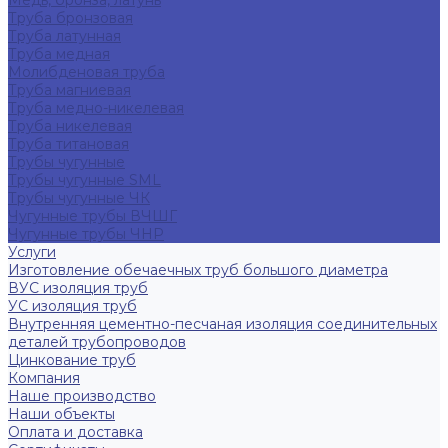
Медь, бронза, латунь
Труба бронзовая
Труба латунная
Труба медная
Молибденовая труба
Труба магниевая
Труба медно-никелевая
Труба никелевая
Труба титановая
Трубы чугунные
Трубы чугунные SML
Трубы чугунные ЧК
Чугунные трубы ВЧШГ
Чугунные трубы ЧНР
Услуги
Изготовление обечаечных труб большого диаметра
ВУС изоляция труб
УС изоляция труб
Внутренняя цементно-песчаная изоляция соединительных
деталей трубопроводов
Цинкование труб
Компания
Наше производство
Наши объекты
Оплата и доставка