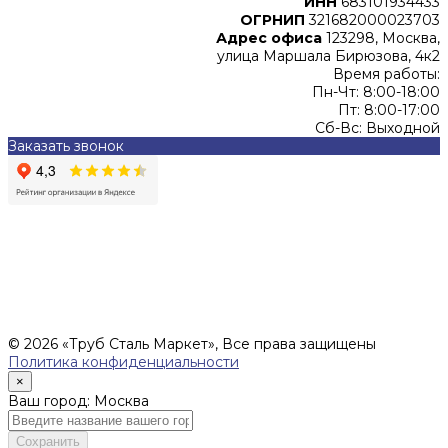
ИНН
683101934433
ОГРНИП
321682000023703
Адрес офиса
123298, Москва,
улица Маршала Бирюзова, 4к2
Время работы:
Пн-Чт: 8:00-18:00
Пт: 8:00-17:00
Сб-Вс: Выходной
Заказать звонок
Цены, указанные на сайте, не являются офертой (в
соответствии со ст.435 ГК РФ), и не влекут за собой
обязательств ИП Денисов Александр Николаевич по
заключению Договора. Окончательная стоимость и сроки
поставки уточняются после составления Спецификации и
фиксируются в Счете на оплату, а также Спецификации на
поставку товара.
© 2026 «Труб Сталь Маркет», Все права защищены
Политика конфиденциальности
×
Ваш город: Москва
Сохранить