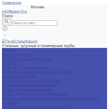
Сравнение
Москва
Рассчитать заказ
info@pipe-rf.ru
Поиск
Стальные, чугунные и полимерные трубы
Каталог
Трубы стальные
ВГП, электросварные трубы
Трубы ВГП
Трубы ВГП оцинкованные
Трубы ВГП оцинкованные ГОСТ 3262-75
Трубы из обечайки
Трубы квадратные оцинкованные
Трубы круглые оцинкованные
Трубы нефтегазопроводные
Трубы прямоугольные оцинкованные
Трубы стальные для изготовления защитных футляров
(кожухов)
Трубы электросварные в изоляции ППУ