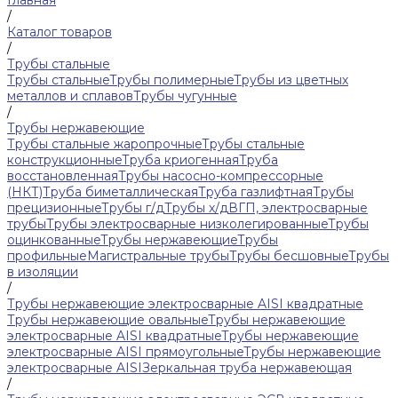
Главная
/
Каталог товаров
/
Трубы стальные
Трубы стальные
Трубы полимерные
Трубы из цветных
металлов и сплавов
Трубы чугунные
/
Трубы нержавеющие
Трубы стальные жаропрочные
Трубы стальные
конструкционные
Труба криогенная
Труба
восстановленная
Трубы насосно-компрессорные
(НКТ)
Труба биметаллическая
Труба газлифтная
Трубы
прецизионные
Трубы г/д
Трубы х/д
ВГП, электросварные
трубы
Трубы электросварные низколегированные
Трубы
оцинкованные
Трубы нержавеющие
Трубы
профильные
Магистральные трубы
Трубы бесшовные
Трубы
в изоляции
/
Трубы нержавеющие электросварные AISI квадратные
Трубы нержавеющие овальные
Трубы нержавеющие
электросварные AISI квадратные
Трубы нержавеющие
электросварные AISI прямоугольные
Трубы нержавеющие
электросварные AISI
Зеркальная труба нержавеющая
/