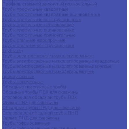
Профиль стальной замкнутый прямоугольный
Трубы профильные квадратные
Трубы профильные квадратные оцинкованные
Трубы профильные конструкционные
Трубы профильные нержавеющие
Трубы профильные оцинкованные
Трубы профильные прямоугольные
Трубы стальные жаропрочные
Трубы стальные конструкционные
Трубы х/д
Трубы электросварные низколегированные
Трубы электросварные низколегированные квадратные
Трубы электросварные низколегированные круглые
Трубы электросварные низколегированные
прямоугольные
Трубы полимерные
Обсадные пластиковые трубы
Обсадные трубы ПВХ для скважины
Оголовок для обсадной трубы ПВХ
Фильтр ПВХ для скважины
Обсадные трубы ПНД для скважины
Оголовок для обсадной трубы ПНД
Фильтр ПНД для скважины
Трубы гофрированные
Трубы гофрированные двустенные