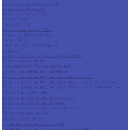
Трубы с греющим кабелем
Трубы со спутником
Трубы стальные ППУ
Трубы Твин
Фитинги ППУ
Трубы в изоляции ЦПИ
Трубы в ППМ изоляции
Опоры ППМ
Фитинги в ППМ изоляции
Трубы г/д
Трубы насосно-компрессорные (НКТ)
Трубы нержавеющие
Зеркальная труба нержавеющая
Трубы нержавеющие овальные
Трубы нержавеющие электросварные AISI
Трубы нержавеющие электросварные AISI квадратные
Трубы нержавеющие электросварные AISI прямоугольные
Трубы оцинкованные
Трубы оцинкованные квадратные
Трубы оцинкованные круглые
Трубы оцинкованные прямоугольные
Трубы прецизионные
Трубы профильные
Профиль стальной замкнутый
Профиль стальной замкнутый квадратный