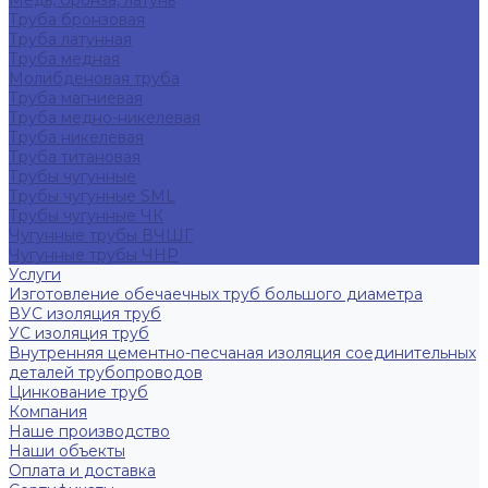
Медь, бронза, латунь
Труба бронзовая
Труба латунная
Труба медная
Молибденовая труба
Труба магниевая
Труба медно-никелевая
Труба никелевая
Труба титановая
Трубы чугунные
Трубы чугунные SML
Трубы чугунные ЧК
Чугунные трубы ВЧШГ
Чугунные трубы ЧНР
Услуги
Изготовление обечаечных труб большого диаметра
ВУС изоляция труб
УС изоляция труб
Внутренняя цементно-песчаная изоляция соединительных
деталей трубопроводов
Цинкование труб
Компания
Наше производство
Наши объекты
Оплата и доставка