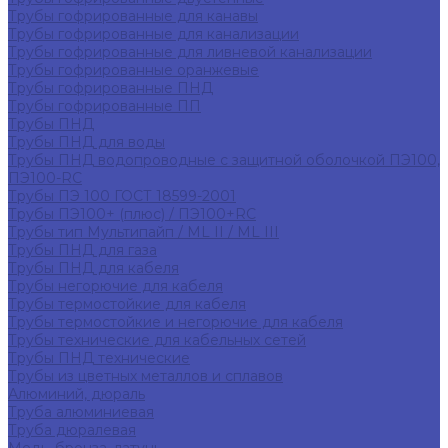
Трубы гофрированные для канавы
Трубы гофрированные для канализации
Трубы гофрированные для ливневой канализации
Трубы гофрированные оранжевые
Трубы гофрированные ПНД
Трубы гофрированные ПП
Трубы ПНД
Трубы ПНД для воды
Трубы ПНД водопроводные с защитной оболочкой ПЭ100,
ПЭ100-RC
Трубы ПЭ 100 ГОСТ 18599-2001
Трубы ПЭ100+ (плюс) / ПЭ100+RC
Трубы тип Мультипайп / ML II / ML III
Трубы ПНД для газа
Трубы ПНД для кабеля
Трубы негорючие для кабеля
Трубы термостойкие для кабеля
Трубы термостойкие и негорючие для кабеля
Трубы технические для кабельных сетей
Трубы ПНД технические
Трубы из цветных металлов и сплавов
Алюминий, дюраль
Труба алюминиевая
Труба дюралевая