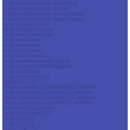
Трубы электросварные квадратные
Трубы электросварные круглые
Трубы электросварные оцинкованные
Трубы электросварные прямоугольные
Магистральные трубы
Труба биметаллическая
Труба восстановленная
Труба газлифтная
Труба криогенная
Трубы бесшовные
Котельные трубы КВД
Труба легированная бесшовная
Трубы нержавеющие бесшовные
Трубы в изоляции
Трубы в изоляции ВУС
Трубы ВУС ЦПП
Трубы стальные в 2-х слойной ВУС изоляции
Трубы стальные в 2-х слойной УС изоляции
Трубы стальные в 3-х слойной ВУС изоляции
Трубы стальные в 3-х слойной УС изоляции
Фитинги в ВУС изоляции
Трубы в изоляции ППУ
Труба ППУ ОЦ
Труба ППУ ПЭ
Трубы ПНД ППУ