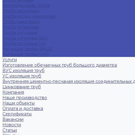
Труба медная
Молибденовая труба
Труба магниевая
Труба медно-никелевая
Труба никелевая
Труба титановая
Трубы чугунные
Трубы чугунные SML
Трубы чугунные ЧК
Чугунные трубы ВЧШГ
Чугунные трубы ЧНР
Услуги
Изготовление обечаечных труб большого диаметра
ВУС изоляция труб
УС изоляция труб
Внутренняя цементно-песчаная изоляция соединительных 
Цинкование труб
Компания
Наше производство
Наши объекты
Оплата и доставка
Сертификаты
Вакансии
Новости
Статьи