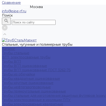
Сравнение
Москва
Рассчитать заказ
info@pipe-rf.ru
Поиск
Стальные, чугунные и полимерные трубы
Каталог
Трубы стальные
ВГП, электросварные трубы
Трубы ВГП
Трубы ВГП оцинкованные
Трубы ВГП оцинкованные ГОСТ 3262-75
Трубы из обечайки
Трубы квадратные оцинкованные
Трубы круглые оцинкованные
Трубы нефтегазопроводные
Трубы прямоугольные оцинкованные
Трубы стальные для изготовления защитных футляров (кожу
Трубы электросварные в изоляции ППУ
Трубы электросварные квадратные