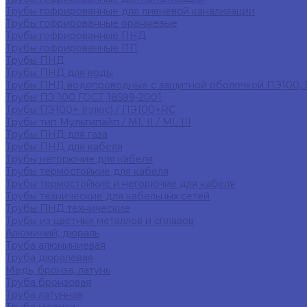
Трубы гофрированные для ливневой канализации
Трубы гофрированные оранжевые
Трубы гофрированные ПНД
Трубы гофрированные ПП
Трубы ПНД
Трубы ПНД для воды
Трубы ПНД водопроводные с защитной оболочкой ПЭ100,
Трубы ПЭ 100 ГОСТ 18599-2001
Трубы ПЭ100+ (плюс) / ПЭ100+RC
Трубы тип Мультипайп / ML II / ML III
Трубы ПНД для газа
Трубы ПНД для кабеля
Трубы негорючие для кабеля
Трубы термостойкие для кабеля
Трубы термостойкие и негорючие для кабеля
Трубы технические для кабельных сетей
Трубы ПНД технические
Трубы из цветных металлов и сплавов
Алюминий, дюраль
Труба алюминиевая
Труба дюралевая
Медь, бронза, латунь
Труба бронзовая
Труба латунная