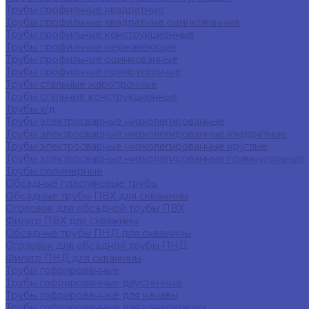
Трубы профильные квадратные
Трубы профильные квадратные оцинкованные
Трубы профильные конструкционные
Трубы профильные нержавеющие
Трубы профильные оцинкованные
Трубы профильные прямоугольные
Трубы стальные жаропрочные
Трубы стальные конструкционные
Трубы х/д
Трубы электросварные низколегированные
Трубы электросварные низколегированные квадратные
Трубы электросварные низколегированные круглые
Трубы электросварные низколегированные прямоугольные
Трубы полимерные
Обсадные пластиковые трубы
Обсадные трубы ПВХ для скважины
Оголовок для обсадной трубы ПВХ
Фильтр ПВХ для скважины
Обсадные трубы ПНД для скважины
Оголовок для обсадной трубы ПНД
Фильтр ПНД для скважины
Трубы гофрированные
Трубы гофрированные двустенные
Трубы гофрированные для канавы
Трубы гофрированные для канализации