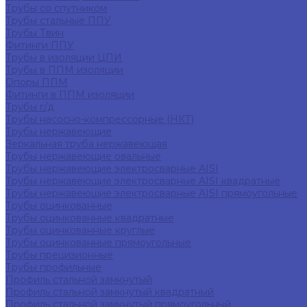
Трубы со спутником
Трубы стальные ППУ
Трубы Твин
Фитинги ППУ
Трубы в изоляции ЦПИ
Трубы в ППМ изоляции
Опоры ППМ
Фитинги в ППМ изоляции
Трубы г/д
Трубы насосно-компрессорные (НКТ)
Трубы нержавеющие
Зеркальная труба нержавеющая
Трубы нержавеющие овальные
Трубы нержавеющие электросварные AISI
Трубы нержавеющие электросварные AISI квадратные
Трубы нержавеющие электросварные AISI прямоугольные
Трубы оцинкованные
Трубы оцинкованные квадратные
Трубы оцинкованные круглые
Трубы оцинкованные прямоугольные
Трубы прецизионные
Трубы профильные
Профиль стальной замкнутый
Профиль стальной замкнутый квадратный
Профиль стальной замкнутый прямоугольный