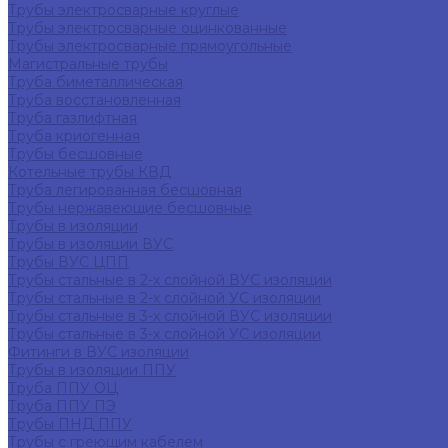
Трубы электросварные круглые
Трубы электросварные оцинкованные
Трубы электросварные прямоугольные
Магистральные трубы
Труба биметаллическая
Труба восстановленная
Труба газлифтная
Труба криогенная
Трубы бесшовные
Котельные трубы КВД
Труба легированная бесшовная
Трубы нержавеющие бесшовные
Трубы в изоляции
Трубы в изоляции ВУС
Трубы ВУС ЦПП
Трубы стальные в 2-х слойной ВУС изоляции
Трубы стальные в 2-х слойной УС изоляции
Трубы стальные в 3-х слойной ВУС изоляции
Трубы стальные в 3-х слойной УС изоляции
Фитинги в ВУС изоляции
Трубы в изоляции ППУ
Труба ППУ ОЦ
Труба ППУ ПЭ
Трубы ПНД ППУ
Трубы с греющим кабелем