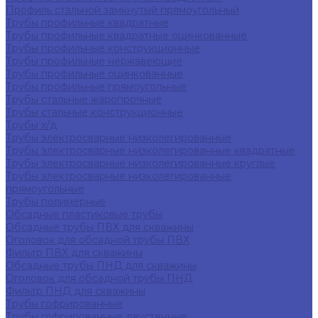
Профиль стальной замкнутый прямоугольный
Трубы профильные квадратные
Трубы профильные квадратные оцинкованные
Трубы профильные конструкционные
Трубы профильные нержавеющие
Трубы профильные оцинкованные
Трубы профильные прямоугольные
Трубы стальные жаропрочные
Трубы стальные конструкционные
Трубы х/д
Трубы электросварные низколегированные
Трубы электросварные низколегированные квадратные
Трубы электросварные низколегированные круглые
Трубы электросварные низколегированные
прямоугольные
Трубы полимерные
Обсадные пластиковые трубы
Обсадные трубы ПВХ для скважины
Оголовок для обсадной трубы ПВХ
Фильтр ПВХ для скважины
Обсадные трубы ПНД для скважины
Оголовок для обсадной трубы ПНД
Фильтр ПНД для скважины
Трубы гофрированные
Трубы гофрированные двустенные