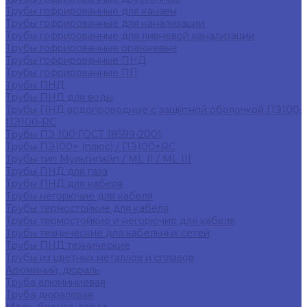
Трубы гофрированные для канавы
Трубы гофрированные для канализации
Трубы гофрированные для ливневой канализации
Трубы гофрированные оранжевые
Трубы гофрированные ПНД
Трубы гофрированные ПП
Трубы ПНД
Трубы ПНД для воды
Трубы ПНД водопроводные с защитной оболочкой ПЭ100,
ПЭ100-RC
Трубы ПЭ 100 ГОСТ 18599-2001
Трубы ПЭ100+ (плюс) / ПЭ100+RC
Трубы тип Мультипайп / ML II / ML III
Трубы ПНД для газа
Трубы ПНД для кабеля
Трубы негорючие для кабеля
Трубы термостойкие для кабеля
Трубы термостойкие и негорючие для кабеля
Трубы технические для кабельных сетей
Трубы ПНД технические
Трубы из цветных металлов и сплавов
Алюминий, дюраль
Труба алюминиевая
Труба дюралевая