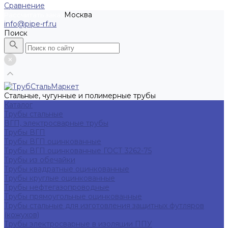
Сравнение
Москва
Рассчитать заказ
info@pipe-rf.ru
Поиск
Стальные, чугунные и полимерные трубы
Каталог
Трубы стальные
ВГП, электросварные трубы
Трубы ВГП
Трубы ВГП оцинкованные
Трубы ВГП оцинкованные ГОСТ 3262-75
Трубы из обечайки
Трубы квадратные оцинкованные
Трубы круглые оцинкованные
Трубы нефтегазопроводные
Трубы прямоугольные оцинкованные
Трубы стальные для изготовления защитных футляров
(кожухов)
Трубы электросварные в изоляции ППУ