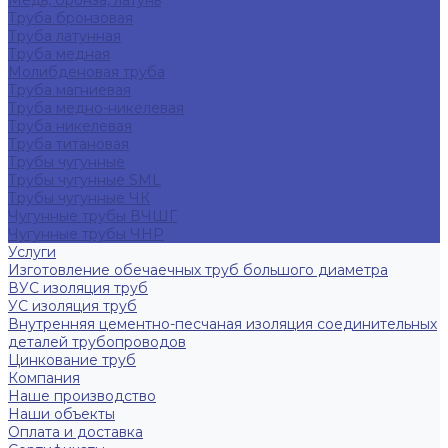
Медь, бронза, латунь
Труба бронзовая
Труба латунная
Труба медная
Молибденовая труба
Труба магниевая
Труба медно-никелевая
Труба никелевая
Труба титановая
Трубы чугунные
Трубы чугунные SML
Трубы чугунные ЧК
Чугунные трубы ВЧШГ
Чугунные трубы ЧНР
Услуги
Изготовление обечаечных труб большого диаметра
ВУС изоляция труб
УС изоляция труб
Внутренняя цементно-песчаная изоляция соединительных
деталей трубопроводов
Цинкование труб
Компания
Наше производство
Наши объекты
Оплата и доставка