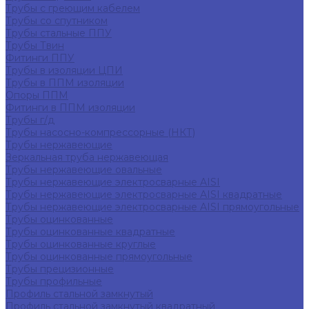
Трубы с греющим кабелем
Трубы со спутником
Трубы стальные ППУ
Трубы Твин
Фитинги ППУ
Трубы в изоляции ЦПИ
Трубы в ППМ изоляции
Опоры ППМ
Фитинги в ППМ изоляции
Трубы г/д
Трубы насосно-компрессорные (НКТ)
Трубы нержавеющие
Зеркальная труба нержавеющая
Трубы нержавеющие овальные
Трубы нержавеющие электросварные AISI
Трубы нержавеющие электросварные AISI квадратные
Трубы нержавеющие электросварные AISI прямоугольные
Трубы оцинкованные
Трубы оцинкованные квадратные
Трубы оцинкованные круглые
Трубы оцинкованные прямоугольные
Трубы прецизионные
Трубы профильные
Профиль стальной замкнутый
Профиль стальной замкнутый квадратный