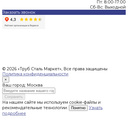
Пт: 8:00-17:00
Сб-Вс: Выходной
Заказать звонок
Цены, указанные на сайте, не являются офертой (в
соответствии со ст.435 ГК РФ), и не влекут за собой
обязательств ИП Денисов Александр Николаевич по
заключению Договора. Окончательная стоимость и сроки
поставки уточняются после составления Спецификации и
фиксируются в Счете на оплату, а также Спецификации на
поставку товара.
© 2026 «Труб Сталь Маркет», Все права защищены
Политика конфиденциальности
×
Ваш город: Москва
Сохранить
На нашем сайте мы используем cookie-файлы и
рекомендательные технологии.
Узнать
Понятно
подробнее