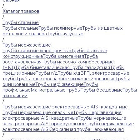
Главная
/
Каталог товаров
/
Трубы стальные
Трубы стальные
Трубы полимерные
Трубы из цветных
металлов и сплавов
Трубы чугунные
/
Трубы нержавеющие
Трубы стальные жаропрочные
Трубы стальные
конструкционные
Труба криогенная
Труба
восстановленная
Трубы насосно-компрессорные
(НКТ)
Труба биметаллическая
Труба газлифтная
Трубы
прецизионные
Трубы г/д
Трубы х/д
ВГП, электросварные
трубы
Трубы электросварные низколегированные
Трубы
оцинкованные
Трубы нержавеющие
Трубы
профильные
Магистральные трубы
Трубы бесшовные
Трубы
в изоляции
/
Трубы нержавеющие электросварные AISI квадратные
Трубы нержавеющие овальные
Трубы нержавеющие
электросварные AISI квадратные
Трубы нержавеющие
электросварные AISI прямоугольные
Трубы нержавеющие
электросварные AISI
Зеркальная труба нержавеющая
/