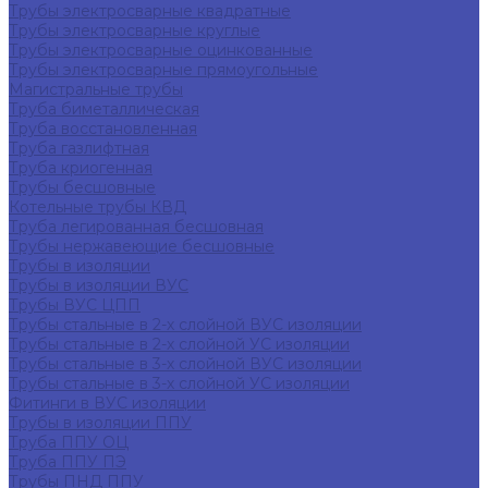
Трубы электросварные квадратные
Трубы электросварные круглые
Трубы электросварные оцинкованные
Трубы электросварные прямоугольные
Магистральные трубы
Труба биметаллическая
Труба восстановленная
Труба газлифтная
Труба криогенная
Трубы бесшовные
Котельные трубы КВД
Труба легированная бесшовная
Трубы нержавеющие бесшовные
Трубы в изоляции
Трубы в изоляции ВУС
Трубы ВУС ЦПП
Трубы стальные в 2-х слойной ВУС изоляции
Трубы стальные в 2-х слойной УС изоляции
Трубы стальные в 3-х слойной ВУС изоляции
Трубы стальные в 3-х слойной УС изоляции
Фитинги в ВУС изоляции
Трубы в изоляции ППУ
Труба ППУ ОЦ
Труба ППУ ПЭ
Трубы ПНД ППУ